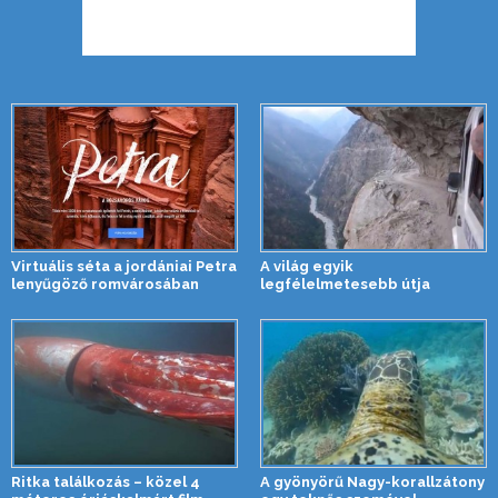
Virtuális séta a jordániai Petra
A világ egyik
lenyűgöző romvárosában
legfélelmetesebb útja
Ritka találkozás – közel 4
A gyönyörű Nagy-korallzátony