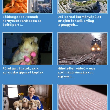
Zöldségekkel tennék
Dél-koreai kormányépület
környezetbarátabbá az
tetején fekszik a világ
építőipart ̵...
legnagyob...
Pórul járt állatok, akik
Hihetetlen videó – egy
aprócska gipszet kaptak
szétmálló sínszálakon
egyensú...