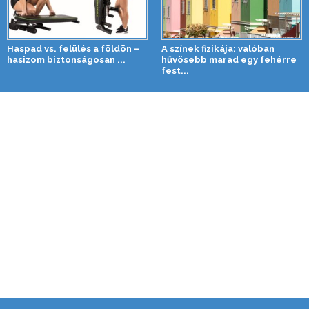
Haspad vs. felülés a földön –
A színek fizikája: valóban
hasizom biztonságosan ...
hűvösebb marad egy fehérre
fest...