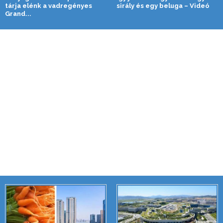
tárja elénk a vadregényes
sirály és egy beluga – Videó
Grand...