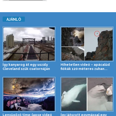
AJÁNLÓ
Így kanyarog át egy uszály
Hihetetlen videó – apácalúd
Cleveland szűk csatornáján
fiókák 120 méteres zuhan...
Lenyűgöző time-lapse videó
Így játszott egymással egy