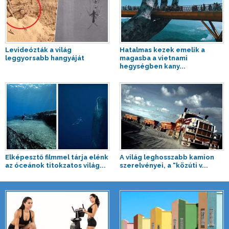
Levideózták a világ
Hatalmas kezek emelik a
leggyorsabb hangyáját
magasba a vietnami
hegységben kany...
Elképesztő filmmel tárja elénk
A világ leghosszabb kamion
az óceánok titokzatos világ...
szerelvényei, a “közúti v...