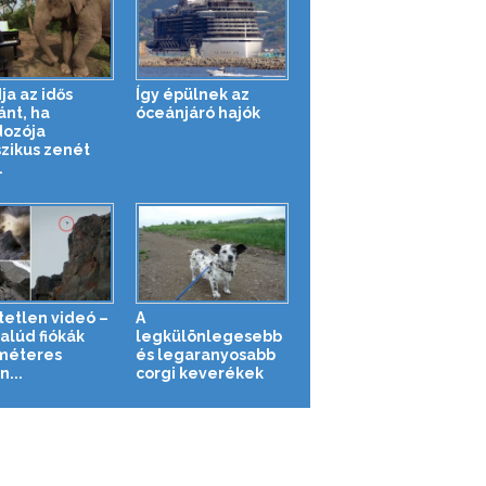
ja az idős
Így épülnek az
ánt, ha
óceánjáró hajók
ozója
szikus zenét
.
tetlen videó –
A
alúd fiókák
legkülönlegesebb
méteres
és legaranyosabb
...
corgi keverékek