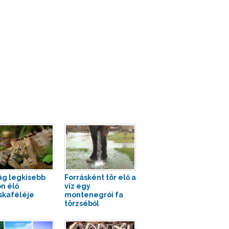
lág legkisebb
Forrásként tör elő a
n élő
víz egy
kaféléje
montenegrói fa
törzséből