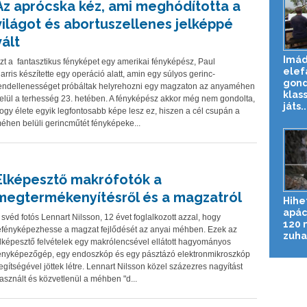
Az aprócska kéz, ami meghódította a
világot és abortuszellenes jelképpé
vált
Imád
zt a fantasztikus fényképet egy amerikai fényképész, Paul
elef
arris készítette egy operáció alatt, amin egy súlyos gerinc-
gond
endellenességet próbáltak helyrehozni egy magzaton az anyaméhen
klas
elül a terhesség 23. hetében. A fényképész akkor még nem gondolta,
játs..
ogy élete egyik legfontosabb képe lesz ez, hiszen a cél csupán a
éhen belüli gerincműtét fényképeke...
Elképesztő makrófotók a
megtermékenyítésről és a magzatról
Hihe
apác
 svéd fotós Lennart Nilsson, 12 évet foglalkozott azzal, hogy
120 
efényképezhesse a magzat fejlődését az anyai méhben. Ezek az
zuhan
lképesztő felvételek egy makrólencsével ellátott hagyományos
ényképezőgép, egy endoszkóp és egy pásztázó elektronmikroszkóp
egítségével jöttek létre. Lennart Nilsson közel százezres nagyítást
asznált és közvetlenül a méhben "d...