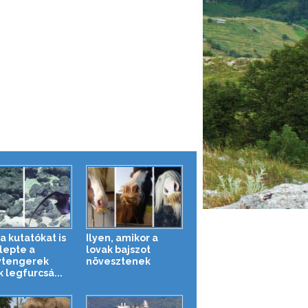
a kutatókat is
Ilyen, amikor a
epte a
lovak bajszot
tengerek
növesztenek
 legfurcsá...