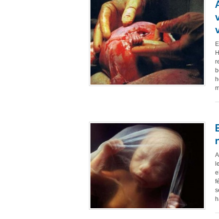
E
H
r
b
h
m
A
l
e
f
s
h