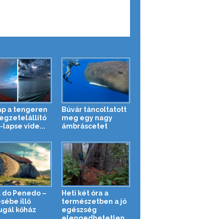
ap a tengeren
Búvár táncoltatott
legzetelállító
meg egy nagy
-lapse vide...
ámbráscetet
 do Penedo –
Heti két óra a
sébe illő
természetben a jó
ugál kőház
egészség
elengedhetetlen