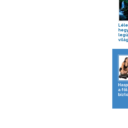
Léle
hegy
legú
világ
Hasp
a fö
bizto