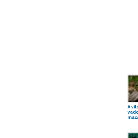
A vi
vado
macs