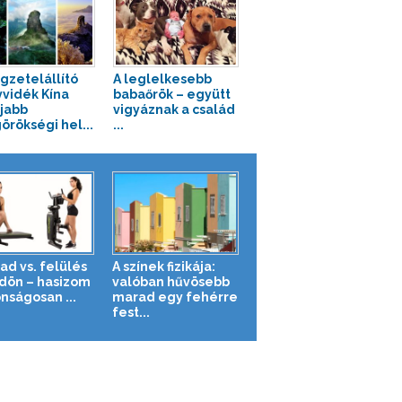
gzetelállító
A leglelkesebb
vidék Kína
babaőrök – együtt
jabb
vigyáznak a család
örökségi hel...
...
ad vs. felülés
A színek fizikája:
ldön – hasizom
valóban hűvösebb
nságosan ...
marad egy fehérre
fest...