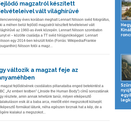
fejlődő magzatról készített
felvételeivel vált világhírűvé
ilencvennégy éves korában meghalt Lennart Nilsson svéd fotográfus,
Hegy
ki a méhen belül fejlődő magzatról készített felvételeivel vált
Kíná
ilághírűvé az 1960-as évek közepén. Lennart Nilsson szombaton
roncs
unyt el – közölte családja a TT svéd hírügynökséggel. Lennart
ilsson egy 2014-ben készült fotón (Forrás: Wikipedia/Frankie
ouganthin) Nilsson fotói a magz...
Így változik a magzat feje az
anyaméhben
Szür
 magzat fejlődésének csodálatos pillanataiba enged betekintést a
nyújt
BC „Az emberi testben” („Inside the Human Body”) című sorozatának
egyi
gy részlete, amin annak lehetünk tanúi, milyen elképesztő
legk
talakuláson esik át a baba arca, mielőtt eléri megszokott külsejét.
lképesztő formákat látunk, néha egészen torznak hat a kép, de a
égére kialakul a megszokot...