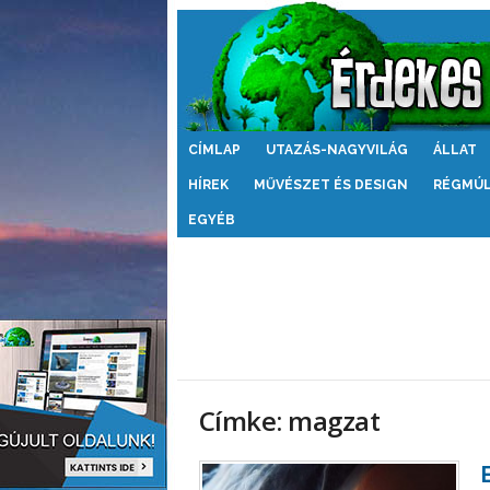
Érdekes
CÍMLAP
UTAZÁS-NAGYVILÁG
ÁLLAT
Világ
HÍREK
MŰVÉSZET ÉS DESIGN
RÉGMÚ
EGYÉB
Címke: magzat