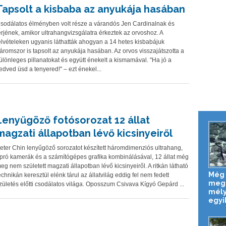
Tapsolt a kisbaba az anyukája hasában
sodálatos élményben volt része a várandós Jen Cardinalnak és
érjének, amikor ultrahangvizsgálatra érkeztek az orvoshoz. A
elvételeken ugyanis láthatták ahogyan a 14 hetes kisbabájuk
áromszor is tapsolt az anyukája hasában. Az orvos visszajátszotta a
ülönleges pillanatokat és együtt énekelt a kismamával. "Ha jó a
edved üsd a tenyered!" – ezt énekel...
Lenyűgöző fotósorozat 12 állat
magzati állapotban lévő kicsinyeiről
eter Chin lenyűgöző sorozatot készített háromdimenziós ultrahang,
pró kamerák és a számítógépes grafika kombinálásával, 12 állat még
eg nem született magzati állapotban lévő kicsinyeiről. A ritkán látható
Még 
echnikán keresztül elénk tárul az állatvilág eddig fel nem fedett
megl
zületés előtti csodálatos világa. Oposszum Csivava Kígyó Gepárd ...
mély
egyik