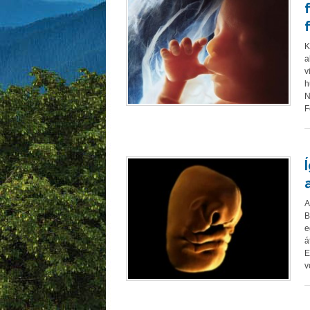
K
a
v
h
N
F
A
B
e
á
E
v