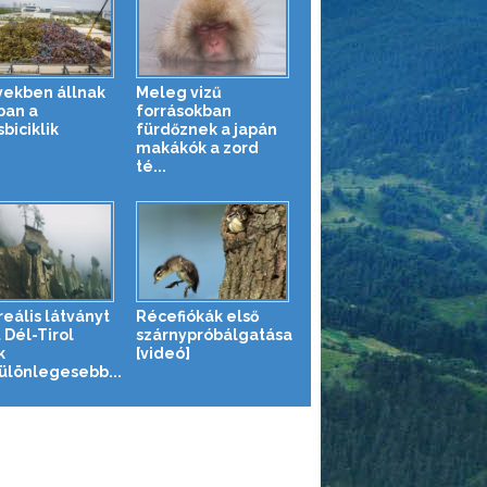
ekben állnak
Meleg vizű
ban a
forrásokban
biciklik
fürdőznek a japán
makákók a zord
té...
reális látványt
Récefiókák első
 Dél-Tirol
szárnypróbálgatása
k
[videó]
ülönlegesebb...