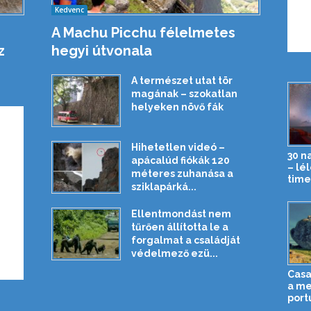
Kedvenc
A Machu Picchu félelmetes
z
hegyi útvonala
A természet utat tör
magának – szokatlan
helyeken növő fák
Hihetetlen videó –
30 n
apácalúd fiókák 120
– lé
méteres zuhanása a
time
sziklapárká...
Ellentmondást nem
tűrően állította le a
forgalmat a családját
védelmező ezü...
Casa
a me
port