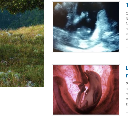
C
f
f
h
k
k
P
a
m
t
s