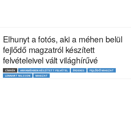
Elhunyt a fotós, aki a méhen belül
fejlődő magzatról készített
felvételeivel vált világhírűvé
CÍMKÉK
ANYAMÉHBEN KÉSZÍTETT FELVÉTEL
ÉRDEKES
FEJLŐDŐ MAGZAT
LENNART NILSSON
MAGZAT