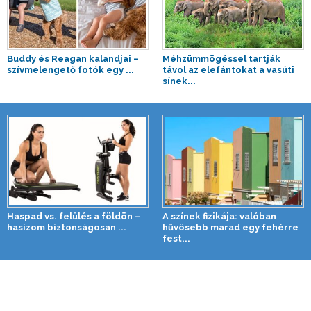
Buddy és Reagan kalandjai –
Méhzümmögéssel tartják
szívmelengető fotók egy ...
távol az elefántokat a vasúti
sínek...
Haspad vs. felülés a földön –
A színek fizikája: valóban
hasizom biztonságosan ...
hűvösebb marad egy fehérre
fest...