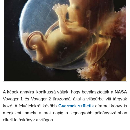
A képek annyira ikonikussá váltak, hogy beválasztották a
NASA
Voyager 1 és Voyager 2 űrszondái által a világűrbe vitt tárgyak
közé. A felvételekről később
Gyermek születik
címmel könyv is
megjelent, amely a mai napig a legnagyobb példányszámban
elkelt fotóskönyv a világon.