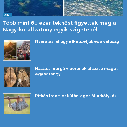
Állat
Több mint 60 ezer teknőst figyeltek meg a
Nagy-korallzátony egyik szigeténél
Nyaralás, ahogy elképzeljük és a valóság
Halálos mérgű viperának álcázza magát
egy varangy
Ritkán látott és különleges állatkölykök