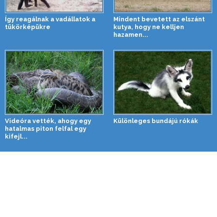
Így reagálnak a vadállatok a
Mindent bevetett az elszánt
tükörképükre
kutya, hogy ne kelljen
hazamen...
Videóra vették, ahogy egy
Különleges bundájú rókák
hatalmas piton felfal egy
kifejl...