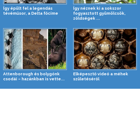
Így épült fel a legendás
Így néznek ki a sokszor
tévéműsor, a Delta főcíme
fogyasztott gyümölcsök,
zöldségek ...
Attenborough és bolygónk
Elképesztő videó a méhek
csodái – hazánkban is vette...
születéséről