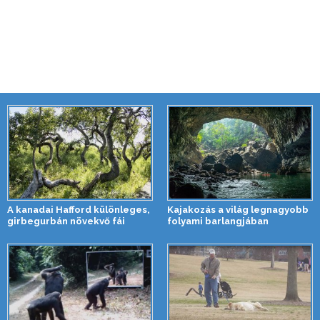
A kanadai Hafford különleges,
Kajakozás a világ legnagyobb
girbegurbán növekvő fái
folyami barlangjában