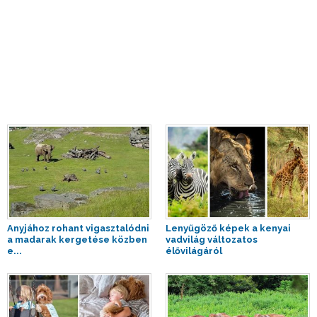
Anyjához rohant vigasztalódni
Lenyűgöző képek a kenyai
a madarak kergetése közben
vadvilág változatos
e...
élővilágáról