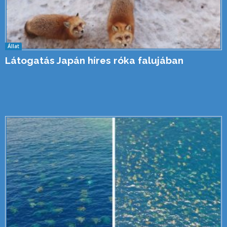
Állat
Látogatás Japán híres róka falujában