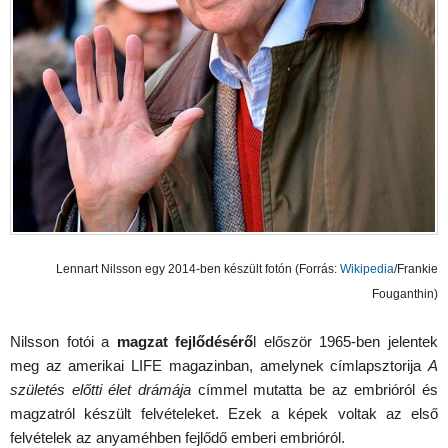
Lennart Nilsson egy 2014-ben készült fotón (Forrás:
Wikipedia
/Frankie
Fouganthin)
Nilsson fotói a
magzat fejlődésérő
l először 1965-ben jelentek
meg az amerikai LIFE
magazinban, amelynek címlapsztorija
A
születés előtti élet drámája
címmel mutatta be az embrióról és
magzatról készült felvételeket. Ezek a képek voltak az első
felvételek az anyaméhben fejlődő emberi embrióról.