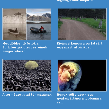
legmagasabb hídjáról
Megdöbbentő fotók a
Kíváncsi kenguru sorfal várt
Spitzbergák gleccsereinek
egy ausztrál biciklist
zsugorodásár...
A természet utat tör magának
Rendkívüli videó – egy
gyufaszál lángra lobbanása
sz...