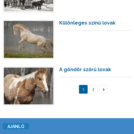
Különleges színű lovak
A göndör szőrű lovak
1
2
AJÁNLÓ