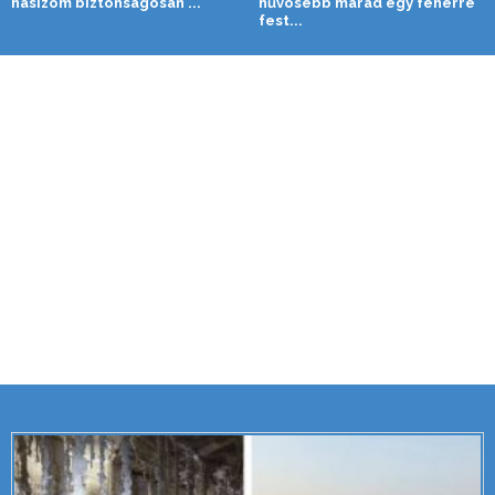
hasizom biztonságosan ...
hűvösebb marad egy fehérre
fest...