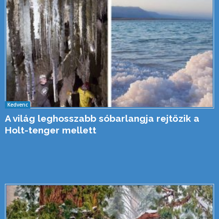
Kedvenc
A világ leghosszabb sóbarlangja rejtőzik a
Holt-tenger mellett