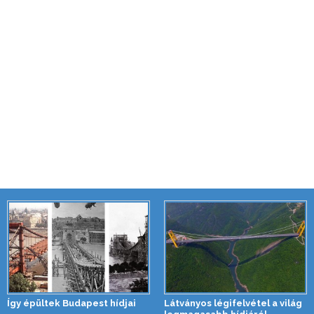
Így épültek Budapest hídjai
Látványos légifelvétel a világ