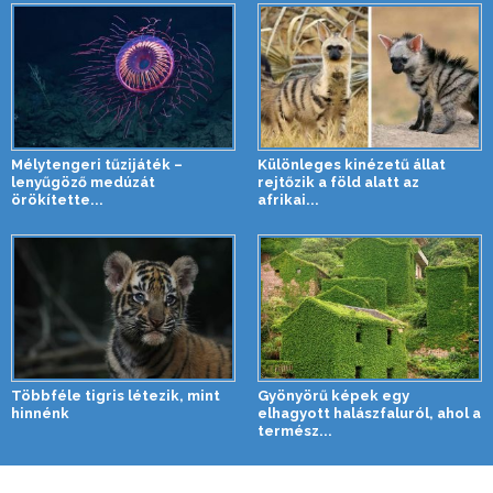
Mélytengeri tűzijáték –
Különleges kinézetű állat
lenyűgöző medúzát
rejtőzik a föld alatt az
örökítette...
afrikai...
Többféle tigris létezik, mint
Gyönyörű képek egy
hinnénk
elhagyott halászfaluról, ahol a
termész...