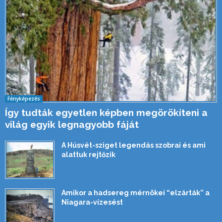
Fényképezés
Így tudták egyetlen képben megörökíteni a
világ egyik legnagyobb fáját
A Húsvét-sziget legendás szobrai és ami
alattuk rejtőzik
Amikor a hadsereg mérnökei “elzárták” a
Niagara-vízesést