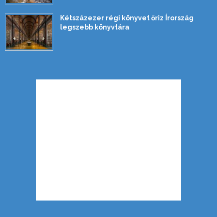
Kétszázezer régi könyvet őriz Írország
legszebb könyvtára