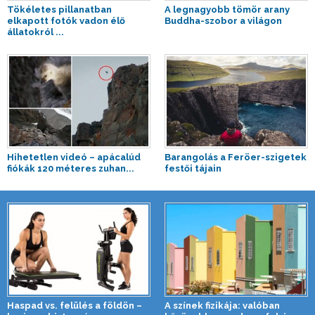
Tökéletes pillanatban
A legnagyobb tömör arany
elkapott fotók vadon élő
Buddha-szobor a világon
állatokról ...
Hihetetlen videó – apácalúd
Barangolás a Feröer-szigetek
fiókák 120 méteres zuhan...
festői tájain
Haspad vs. felülés a földön –
A színek fizikája: valóban