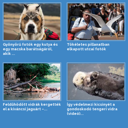
Gyönyörű fotók egy kutya és
Tökéletes pillanatban
egy macska barátságáról,
elkapott utcai fotók
akik ...
Feldühödött vidrák kergették
Így védelmezi kicsinyét a
el a kíváncsi jaguárt –...
gondoskodó tengeri vidra
(videó)...