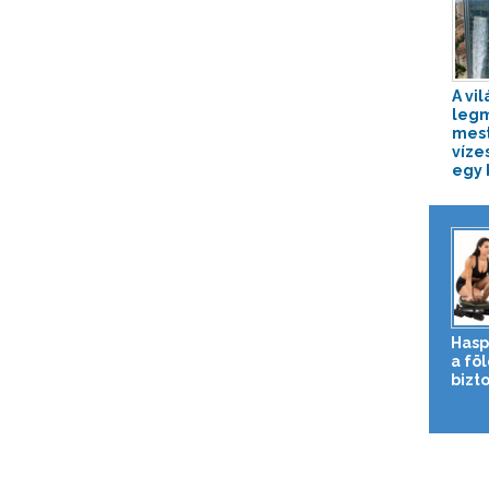
A vil
leg
mes
víze
egy k
Hasp
a fö
bizto