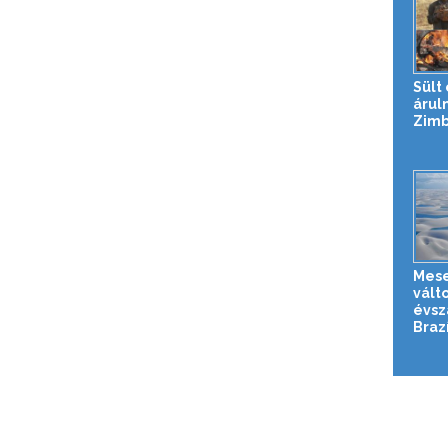
Sült
árul
Zim
Mese
válto
évsz
Brazí