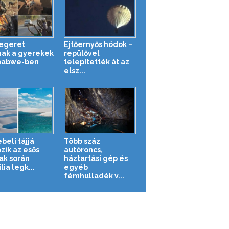
 egeret
Ejtőernyős hódok –
nak a gyerekek
repülővel
babwe-ben
telepítették át az
elsz...
beli tájjá
Több száz
zik az esős
autóroncs,
ak során
háztartási gép és
lia legk...
egyéb
fémhulladék v...