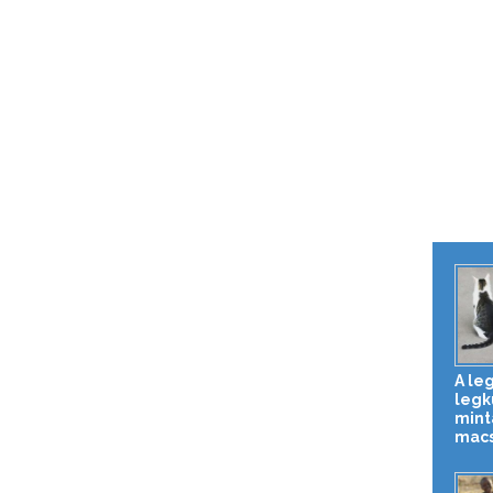
A le
legk
mint
macs