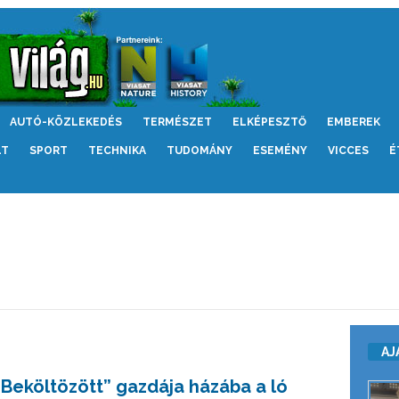
AUTÓ-KÖZLEKEDÉS
TERMÉSZET
ELKÉPESZTŐ
EMBEREK
LT
SPORT
TECHNIKA
TUDOMÁNY
ESEMÉNY
VICCES
É
AJ
“Beköltözött” gazdája házába a ló