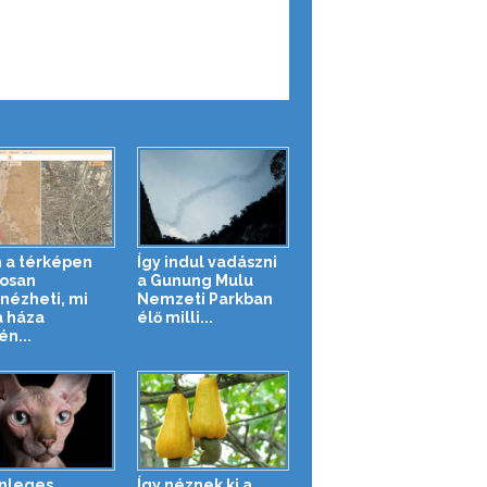
 a térképen
Így indul vadászni
osan
a Gunung Mulu
ézheti, mi
Nemzeti Parkban
a háza
élő milli...
én...
nleges
Így néznek ki a