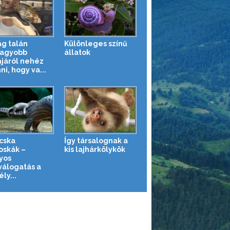
ág talán
Különleges színű
agyobb
állatok
ájáról nehéz
ni, hogy va...
cska
Így társalognak a
oskák –
kis lajhárkölykök
yos
válogatás a
ly...