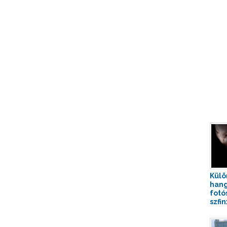
Külö
hang
fotó
szfin