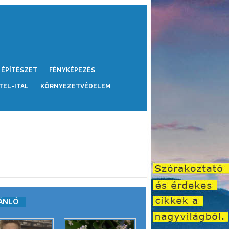
ÉPÍTÉSZET
FÉNYKÉPEZÉS
TEL-ITAL
KÖRNYEZETVÉDELEM
ÁNLÓ