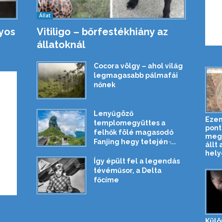
Állat
nyos
Vitiligo – bőrfestékhiány az
állatoknál
Cocora völgy – ahol világ
legmagasabb pálmafái
nőnek
Lenyűgöző
Ezen
templomegyüttes a
pont
felhők fölé magasodó
megn
Fanjing hegy tetején ̵...
állt 
hely
Így épült fel a legendás
tévéműsor, a Delta
főcíme
Külö