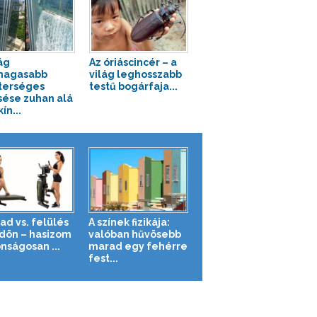
ág
Az óriáscincér – a
magasabb
világ leghosszabb
terséges
testű bogárfaja...
sése zuhan alá
ín...
ad vs. felülés
A színek fizikája:
ldön – hasizom
valóban hűvösebb
nságosan ...
marad egy fehérre
fest...