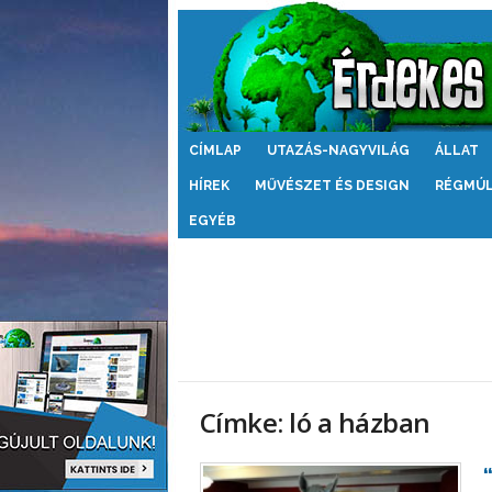
Érdekes
CÍMLAP
UTAZÁS-NAGYVILÁG
ÁLLAT
Világ
HÍREK
MŰVÉSZET ÉS DESIGN
RÉGMÚ
EGYÉB
Címke: ló a házban