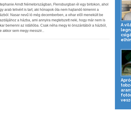
tephanie Arndt Németországban, Flensburgban él egy birtokon, ahol
gy arab telivért is tart, aki hónapok óta nem hajlandó kimenni a
ázból. Nasar nevű ló még decemberben, a vihar elől menekült be
azdájához a házba, ami annyira megtetszett neki, hogy már nem is
A vil
kar bemenni az istállóba. Csak néha megy ki önszántából a házból,
legn
e akkor sem megy messzir...
csig
elhin
Apró
tobz
aran
fotó
veszé