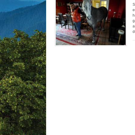
S
e
h
g
a
d