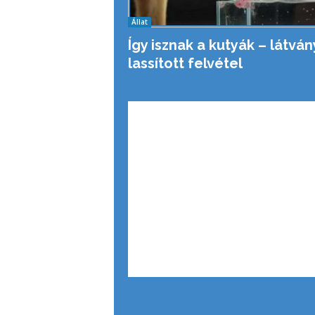
Állat
Így isznak a kutyák – látvá
lassított felvétel