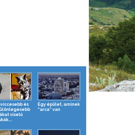
gviccesebb és
Egy épület, aminek
ülönlegesebb
“arca” van
ákat viselő
kák...