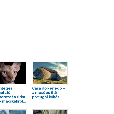
nleges
Casa do Penedo –
ulatú
a mesébe illő
sorozat a ritka
portugál kőház
x macskákról...