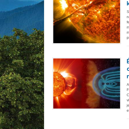
S
n
f
m
m
p
A
F
C
v
j
e