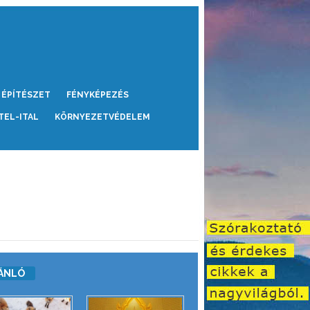
ÉPÍTÉSZET
FÉNYKÉPEZÉS
TEL-ITAL
KÖRNYEZETVÉDELEM
ÁNLÓ