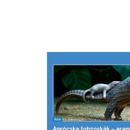
Állat
Aprócska tobzoskák – aran