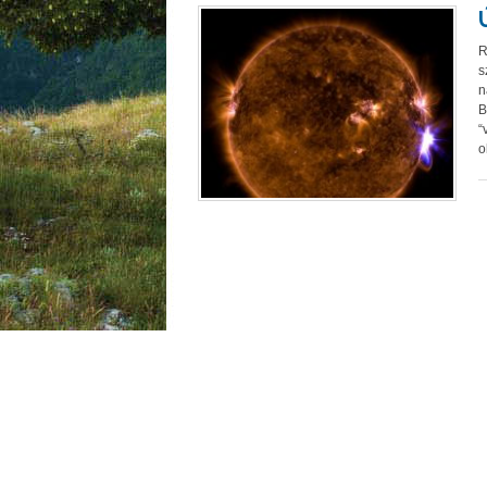
R
s
n
B
“
o