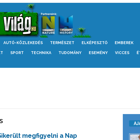
AUTÓ-KÖZLEKEDÉS
TERMÉSZET
ELKÉPESZTŐ
EMBEREK
LT
SPORT
TECHNIKA
TUDOMÁNY
ESEMÉNY
VICCES
É
s
AJ
Sikerült megfigyelni a Nap