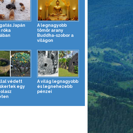
gatás Japán
A legnagyobb
 róka
tömör arany
jában
Buddha-szobor a
világon
llal védett
A világ legnagyobb
uskertek egy
és legnehezebb
 olasz
pénzei
eten