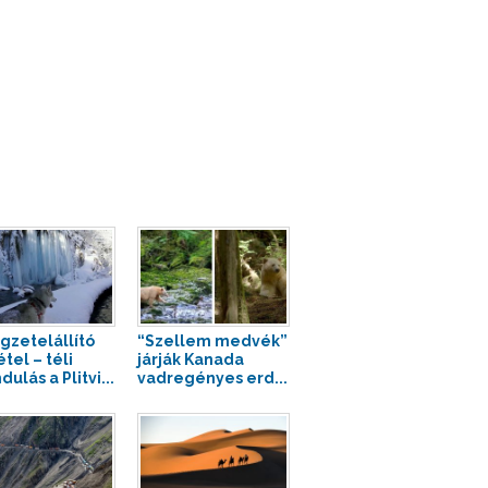
gzetelállító
“Szellem medvék”
tel – téli
járják Kanada
dulás a Plitvi...
vadregényes erd...