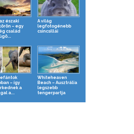
az északi
A világ
körön – egy
legfotogénebb
ég család
csincsillái
űgö...
lefántok
Whiteheaven
óban – így
Beach – Ausztrália
rkednek a
legszebb
gal a...
tengerpartja