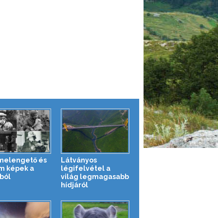
melengető és
Látványos
m képek a
légifelvétel a
ból
világ legmagasabb
hídjáról