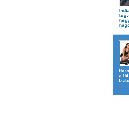
Indi
legv
hegyi
hág
Hasp
a fö
bizto