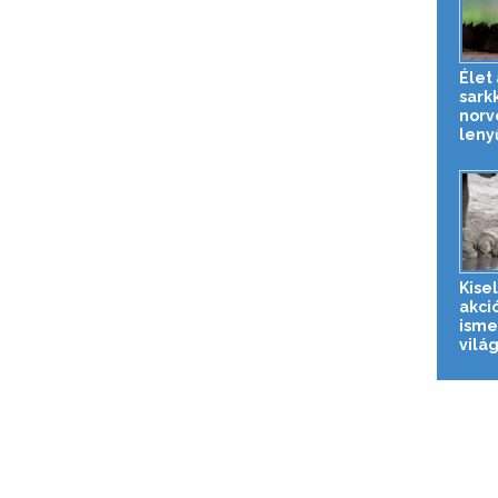
Élet 
sark
norv
leny
Kise
akci
isme
világ