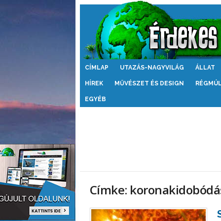
Érdekes
CÍMLAP
UTAZÁS-NAGYVILÁG
ÁLLAT
Világ
HÍREK
MŰVÉSZET ÉS DESIGN
RÉGMÚ
EGYÉB
Címke: koronakidobódá