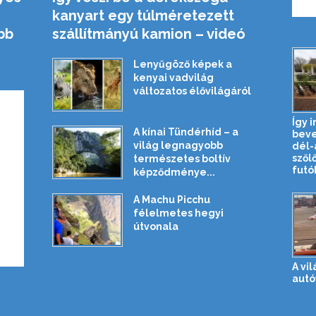
kanyart egy túlméretezett
bb
szállítmányú kamion – videó
Lenyűgöző képek a
kenyai vadvilág
változatos élővilágáról
Így i
A kínai Tündérhíd – a
beve
világ legnagyobb
dél-
szől
természetes boltív
futók
képződménye...
A Machu Picchu
félelmetes hegyi
útvonala
A vi
autó