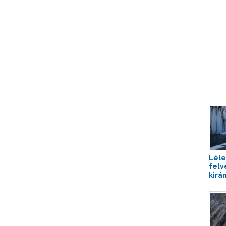
Léle
felvé
kirán