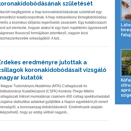
koronakidobódásának születését
ikerült megfigyelnie a Nap koronakidobódásának születését egy
emzetközi kutatócsoportnak. A Nap robbanékony tömegkidobódása
elelős a kozmikus időjárás legerősebb zavaraiért. Egy kutatócsoport
Láto
ost azt elemezte, hogyan alakul ki egy ilyen napkitörés úgynevezett
híres
ágneses fluxuscső formájában jelentkező, nagyon kicsi
falu
lazmaszerkezetek sokaságából. A tud...
Érdekes eredményre jutottak a
csillagok koronakidobódásait vizsgáló
magyar kutatók
Kőfa
citr
 Magyar Tudományos Akadémia (MTA) Csillagászati és
apró
öldtudományi Kutatóközpont (CSFK) Konkoly-Thege Miklós
szig
sillagászati Intézet munkatársai csaknem 400 csillag spektrumadatait
izsgálva statisztikai adatokat gyűjtöttek a Napon egyébként jól ismert
elenségről, a koronaanyag-kidobódásokról. Eredményeik alapján
lképzelhető, hogy az eddig véltnél nagyob...