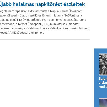
Újabb hatalmas napkitörést észleltek
égóta nem tapasztalt aktivitást mutat a Nap: a Német Űrközpont
zakértői szerint újabb napkitörés történt, miután a NASA néhány
apja az elmúlt 12 év legerősebb ilyen eseményét regisztrálta. Jens
erdermann, a Német Űrközpont (DLR) munkatársa elmondta:
vasárnap egy még erősebb napkitörés történt, ami koronakidobódást
kozott.” A kilökődéssel elektromo...
Szív
vidá
múlt