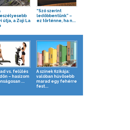
a
“Szó szerint
eszélyesebb
ledöbbentünk” –
 útja, a Zoji La
ez történne, ha n...
ó
ad vs. felülés
A színek fizikája:
ldön – hasizom
valóban hűvösebb
nságosan ...
marad egy fehérre
fest...