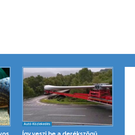
Autó-Közlekedés
yos
Így veszi be a derékszögű