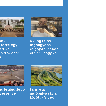
ndul
A világ talán
tésre egy
legnagyobb
afrikai
csigájáról nehéz
őbirtok ezer
elhinni, hogy va...
...
lág legőrültebb
Farm egy
versenye
autópálya sávjai
között – Videó