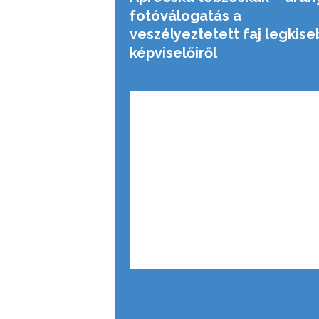
fotóválogatás a
veszélyeztetett faj legkise
képviselőiről