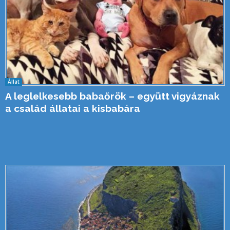
Állat
A leglelkesebb babaőrök – együtt vigyáznak
a család állatai a kisbabára