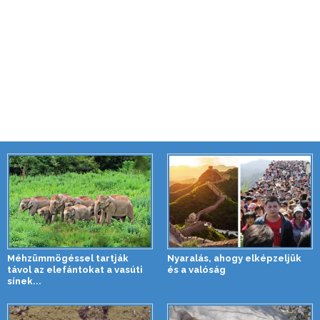
Méhzümmögéssel tartják
Nyaralás, ahogy elképzeljük
távol az elefántokat a vasúti
és a valóság
sínek...