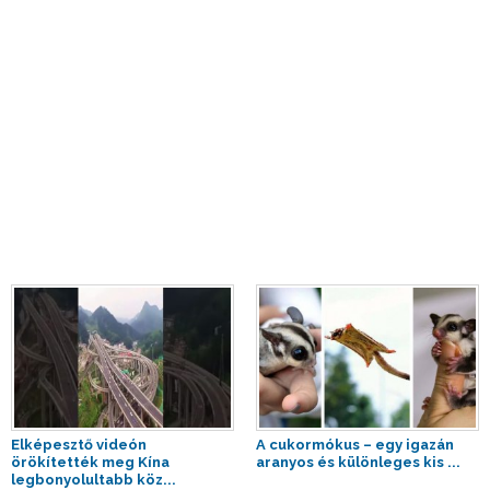
Elképesztő videón
A cukormókus – egy igazán
örökítették meg Kína
aranyos és különleges kis ...
legbonyolultabb köz...