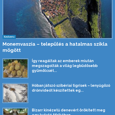
Kedvenc
Monemvaszia – település a hatalmas szikla
mögött
Így reagáltak az emberek miután
megszagolták a világ legbüdösebb
gyümölcsét...
Hóban játszó szibériai tigrisek – lenyűgöző
drónvideót készítettek eg...
Bizarr kinézetű denevért örökített meg