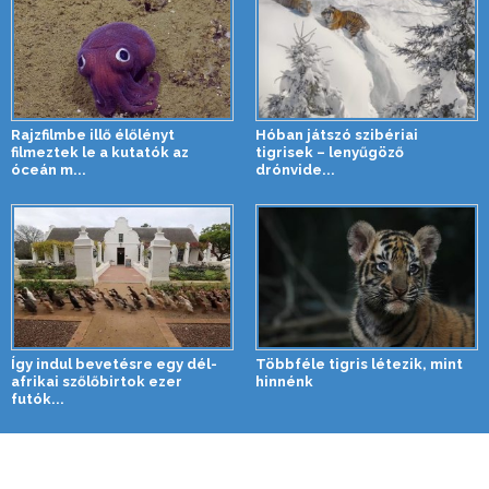
Rajzfilmbe illő élőlényt
Hóban játszó szibériai
filmeztek le a kutatók az
tigrisek – lenyűgöző
óceán m...
drónvide...
Így indul bevetésre egy dél-
Többféle tigris létezik, mint
afrikai szőlőbirtok ezer
hinnénk
futók...