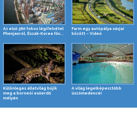
Az első 360 fokos légifelvétel
Farm egy autópálya sávjai
Phenjanról, Észak-Korea főv...
között – Videó
Különleges állatvilág bújik
A világ legelképesztőbb
meg a borneói esőerdő
úszómedencéi
mélyén