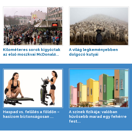
Kilométeres sorok kígyóztak
A világ legkeményebben
az első moszkvai McDonald̵...
dolgozó kutyái
Haspad vs. felülés a földön –
A színek fizikája: valóban
hasizom biztonságosan ...
hűvösebb marad egy fehérre
fest...