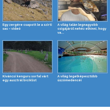
Egy zergére csapott le a szirti
A világ talán legnagyobb
sas – videó
csigájáról nehéz elhinni, hogy
va...
Kíváncsi kenguru sorfal várt
A világ legelképesztőbb
egy ausztrál biciklist
úszómedencéi