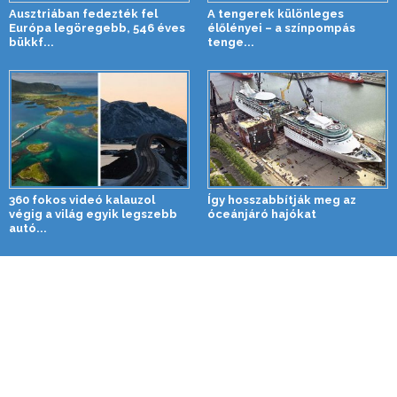
Ausztriában fedezték fel
A tengerek különleges
Európa legöregebb, 546 éves
élőlényei – a színpompás
bükkf...
tenge...
360 fokos videó kalauzol
Így hosszabbítják meg az
végig a világ egyik legszebb
óceánjáró hajókat
autó...