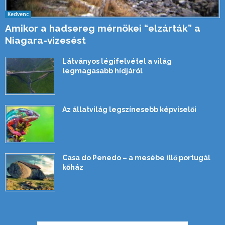
Kedvenc
Amikor a hadsereg mérnökei “elzárták” a
Niagara-vízesést
Látványos légifelvétel a világ
legmagasabb hídjáról
Az állatvilág legszínesebb képviselői
Casa do Penedo – a mesébe illő portugál
kőház