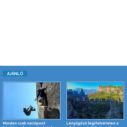
AJÁNLÓ
Minden csak nézőpont
Lenyűgöző légifelvételen a