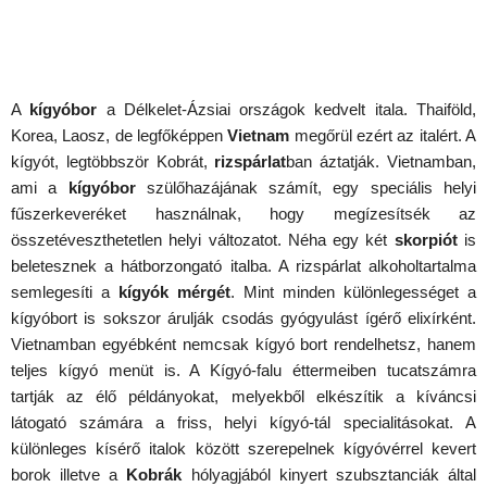
A
kígyóbor
a Délkelet-Ázsiai országok kedvelt itala. Thaiföld,
Korea, Laosz, de legfőképpen
Vietnam
megőrül ezért az italért. A
kígyót, legtöbbször Kobrát,
rizspárlat
ban áztatják. Vietnamban,
ami a
kígyóbor
szülőhazájának számít, egy speciális helyi
fűszerkeveréket használnak, hogy megízesítsék az
összetéveszthetetlen helyi változatot. Néha egy két
skorpiót
is
beletesznek a hátborzongató italba. A rizspárlat alkoholtartalma
semlegesíti a
kígyók mérgét
. Mint minden különlegességet a
kígyóbort is sokszor árulják csodás gyógyulást ígérő elixírként.
Vietnamban egyébként nemcsak kígyó bort rendelhetsz, hanem
teljes kígyó menüt is. A Kígyó-falu éttermeiben tucatszámra
tartják az élő példányokat, melyekből elkészítik a kíváncsi
látogató számára a friss, helyi kígyó-tál specialitásokat. A
különleges kísérő italok között szerepelnek kígyóvérrel kevert
borok illetve a
Kobrák
hólyagjából kinyert szubsztanciák által