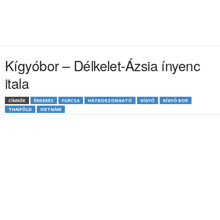
Kígyóbor – Délkelet-Ázsia ínyenc
itala
CÍMKÉK
ÉRDEKES
FURCSA
HÁTBORZONGATÓ
KÍGYÓ
KÍGYÓ BOR
THAIFÖLD
VIETNÁM