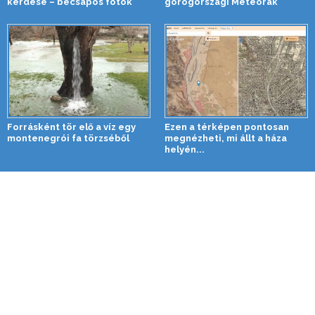
kérdése – becsapós fotók
görögországi Meteorák
Forrásként tör elő a víz egy
Ezen a térképen pontosan
montenegrói fa törzséből
megnézheti, mi állt a háza
helyén...