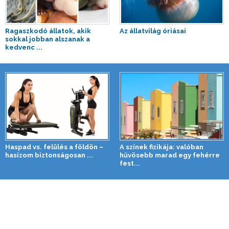
Ragaszkodó állatok, akik
Az állatvilág óriásai
sokkal jobban alszanak a
kedvenc ...
Haspad vs. felülés a földön –
A színek fizikája: valóban
hasizom biztonságosan ...
hűvösebb marad egy fehérre
fest...