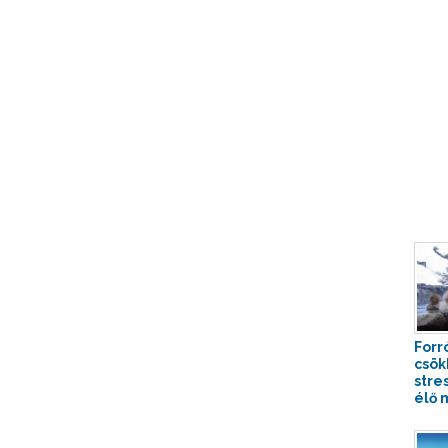
Forr
csök
stre
élő 