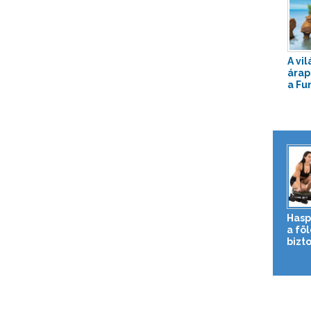
A vi
árap
a Fu
Hasp
a fö
bizto