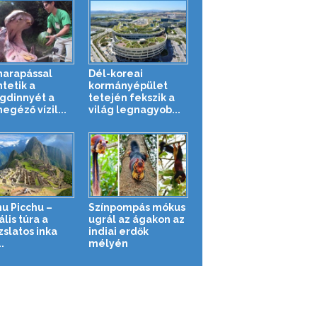
harapással
Dél-koreai
tetik a
kormányépület
gdinnyét a
tetején fekszik a
egéző vízil...
világ legnagyob...
u Picchu –
Színpompás mókus
ális túra a
ugrál az ágakon az
zslatos inka
indiai erdők
.
mélyén