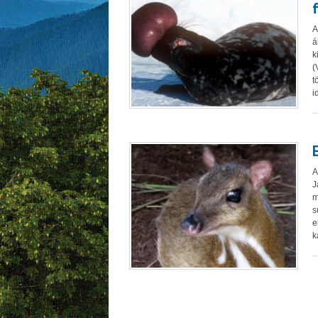
A
á
k
(
t
i
A
J
m
s
e
k