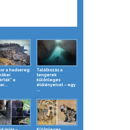
or a hadsereg
Találkozás a
nökei
tengerek
árták” a
különleges
r...
élőlényeivel – egy
...
d óriás –
Különleges