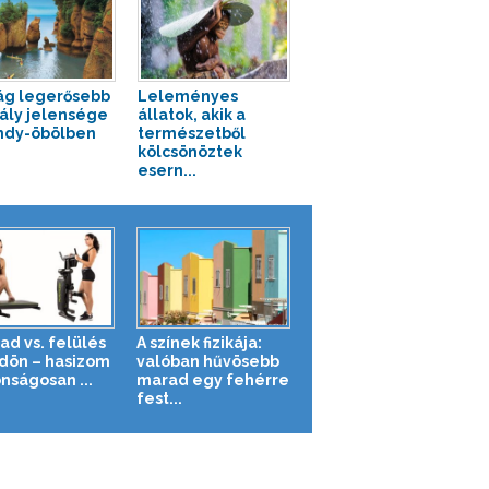
lág legerősebb
Leleményes
ály jelensége
állatok, akik a
ndy-öbölben
természetből
kölcsönöztek
esern...
ad vs. felülés
A színek fizikája:
ldön – hasizom
valóban hűvösebb
nságosan ...
marad egy fehérre
fest...