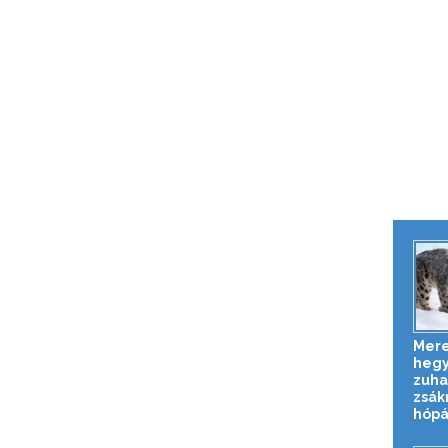
Mer
hegy
zuha
zsák
hópá