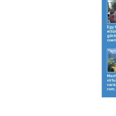
Egy 
eltün
görö
csem
Mach
virtu
vará
rom..