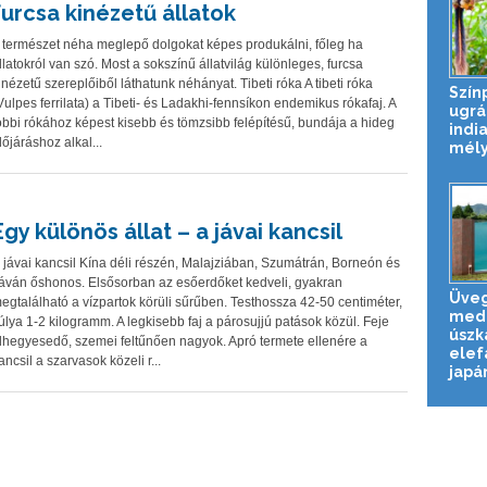
furcsa kinézetű állatok
 természet néha meglepő dolgokat képes produkálni, főleg ha
llatokról van szó. Most a sokszínű állatvilág különleges, furcsa
inézetű szereplőiből láthatunk néhányat. Tibeti róka A tibeti róka
Szín
Vulpes ferrilata) a Tibeti- és Ladakhi-fennsíkon endemikus rókafaj. A
ugrá
öbbi rókához képest kisebb és tömzsibb felépítésű, bundája a hideg
india
dőjáráshoz alkal...
mél
Egy különös állat – a jávai kancsil
 jávai kancsil Kína déli részén, Malajziában, Szumátrán, Borneón és
áván őshonos. Elsősorban az esőerdőket kedveli, gyakran
Üveg
egtalálható a vízpartok körüli sűrűben. Testhossza 42-50 centiméter,
med
úlya 1-2 kilogramm. A legkisebb faj a párosujjú patások közül. Feje
úszk
lhegyesedő, szemei feltűnően nagyok. Apró termete ellenére a
elef
ancsil a szarvasok közeli r...
japán