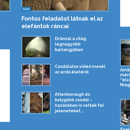
Állat
Fontos feladatot látnak el az
t
elefántok ráncai
Drónnal a világ
legnagyobb
barlangjában
Csodálatos videó mesél
Amik
az erdő életéről
mér
“elz
Niaga
Attenborough és
bolygónk csodái –
hazánkban is vettek fel
jeleneteket...
Szelí