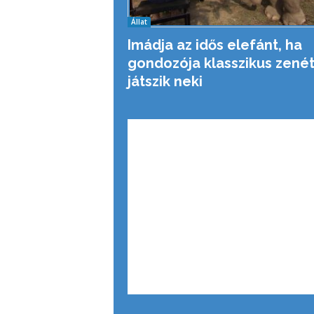
Állat
Imádja az idős elefánt, ha
gondozója klasszikus zené
játszik neki