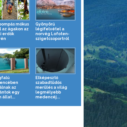
pompás mókus
Gyönyörű
l az ágakon az
légifelvétel a
i erdők
norvég Lofoten-
yén
szigetcsoportról
falú
Elképesztő
encében
szabadtüdős
álnak az
merülés a világ
ántok egy
legmélyebb
 állat...
medencéj...