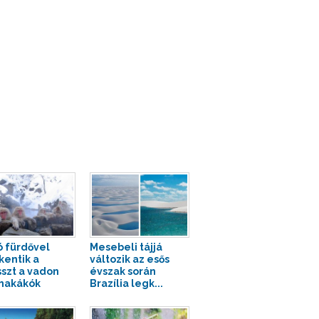
ó fürdővel
Mesebeli tájjá
kentik a
változik az esős
sszt a vadon
évszak során
makákók
Brazília legk...