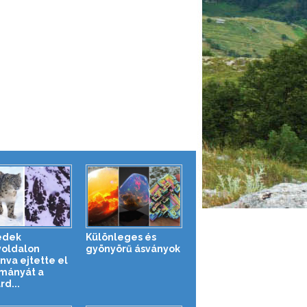
edek
Különleges és
oldalon
gyönyörű ásványok
nva ejtette el
mányát a
rd...