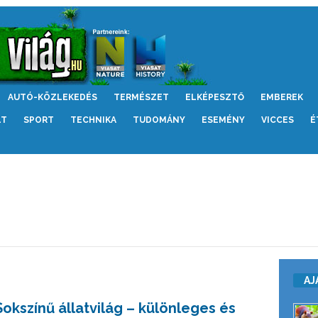
AUTÓ-KÖZLEKEDÉS
TERMÉSZET
ELKÉPESZTŐ
EMBEREK
LT
SPORT
TECHNIKA
TUDOMÁNY
ESEMÉNY
VICCES
É
AJ
Sokszínű állatvilág – különleges és