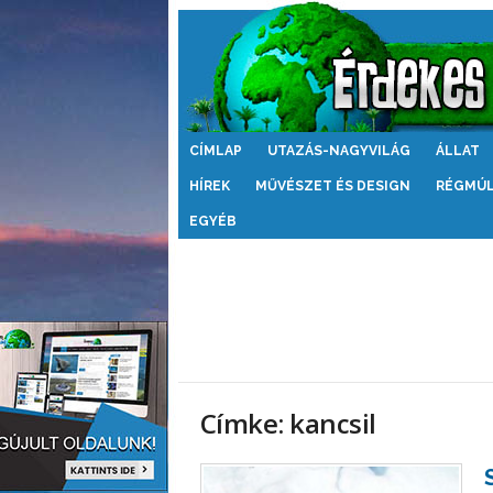
Érdekes
CÍMLAP
UTAZÁS-NAGYVILÁG
ÁLLAT
Világ
HÍREK
MŰVÉSZET ÉS DESIGN
RÉGMÚ
EGYÉB
Címke: kancsil