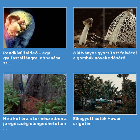
Rendkívüli videó – egy
8 látványos gyorsított felvétel
gyufaszál lángra lobbanása
a gombák növekedéséről
sz...
Heti két óra a természetben a
Elhagyott autók Hawaii
jó egészség elengedhetetlen
szigetén
...