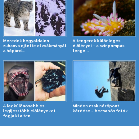
Meredek hegyoldalon
A tengerek különleges
zuhanva ejtette el zsákmányát
élőlényei – a színpompás
a hópárd...
tenge...
A legkülönösebb és
Minden csak nézőpont
legijesztőbb élőlényeket
kérdése – becsapós fotók
fogja ki a ten...