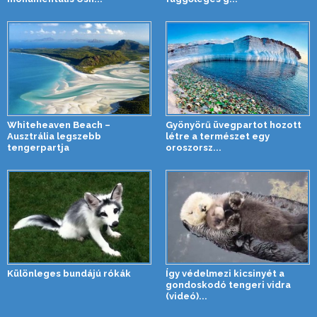
Whiteheaven Beach –
Gyönyörű üvegpartot hozott
Ausztrália legszebb
létre a természet egy
tengerpartja
oroszorsz...
Különleges bundájú rókák
Így védelmezi kicsinyét a
gondoskodó tengeri vidra
(videó)...