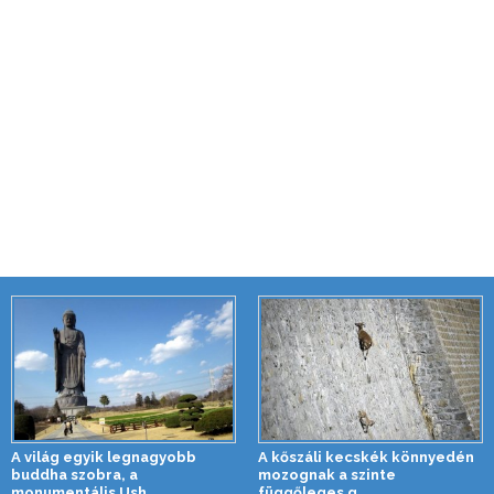
A világ egyik legnagyobb
A kőszáli kecskék könnyedén
buddha szobra, a
mozognak a szinte
monumentális Ush...
függőleges g...