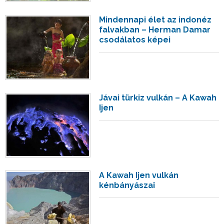
Mindennapi élet az indonéz
falvakban – Herman Damar
csodálatos képei
Jávai türkiz vulkán – A Kawah
Ijen
A Kawah Ijen vulkán
kénbányászai