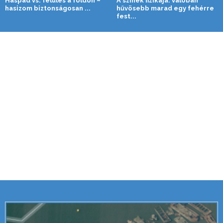
Haspad vs. felülés a földön –
A színek fizikája: valóban
hasizom biztonságosan ...
hűvösebb marad egy fehérre
fest...