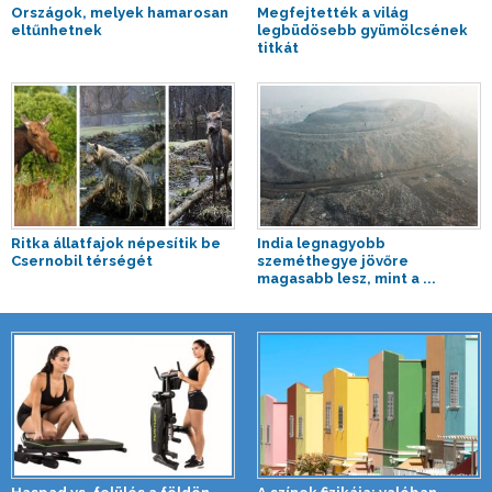
Országok, melyek hamarosan
Megfejtették a világ
eltűnhetnek
legbüdösebb gyümölcsének
titkát
Ritka állatfajok népesítik be
India legnagyobb
Csernobil térségét
szeméthegye jövőre
magasabb lesz, mint a ...