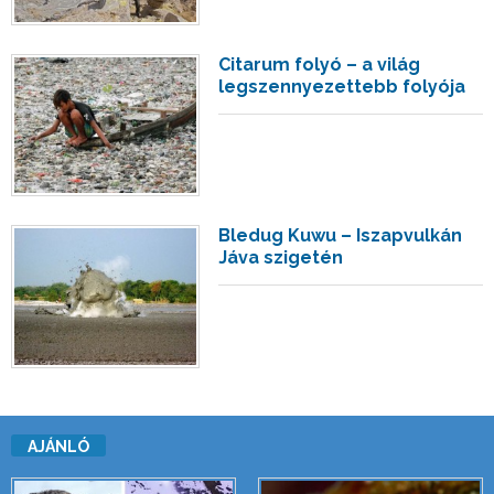
Citarum folyó – a világ
legszennyezettebb folyója
Bledug Kuwu – Iszapvulkán
Jáva szigetén
AJÁNLÓ