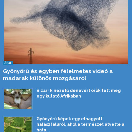
Állat
Gyönyörű és egyben félelmetes videó a
madarak különös mozgásáról
Bizarr kinézetű denevért örökített meg
egy kutató Afrikában
Gyönyörű képek egy elhagyott
halászfaluról, ahol a természet átvette a
hata...