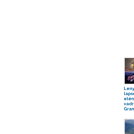
Leny
laps
elén
vad
Gran