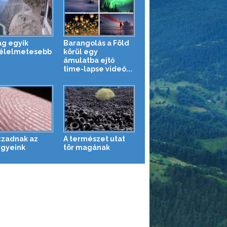
ág egyik
Barangolás a Föld
élelmetesebb
körül egy
ámulatba ejtő
time-lapse videó...
izzadnak az
A természet utat
egyeink
tör magának