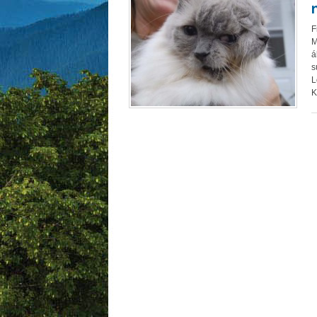
F
M
á
s
L
K