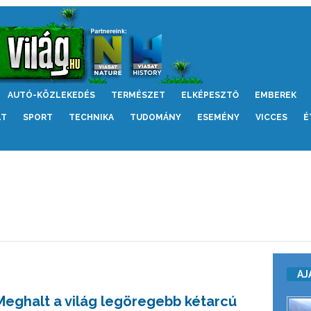
AUTÓ-KÖZLEKEDÉS
TERMÉSZET
ELKÉPESZTŐ
EMBEREK
LT
SPORT
TECHNIKA
TUDOMÁNY
ESEMÉNY
VICCES
É
AJ
Meghalt a világ legöregebb kétarcú