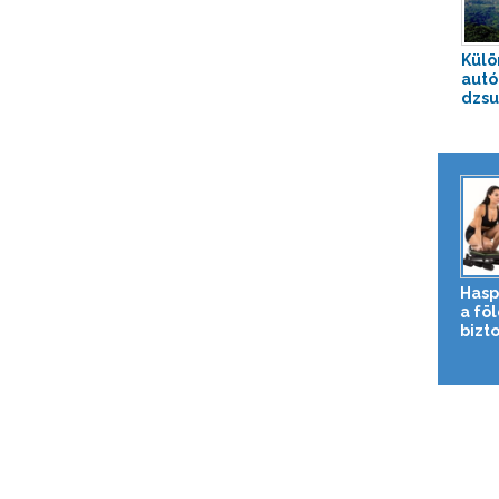
Külö
autó
dzsu
Hasp
a fö
bizto