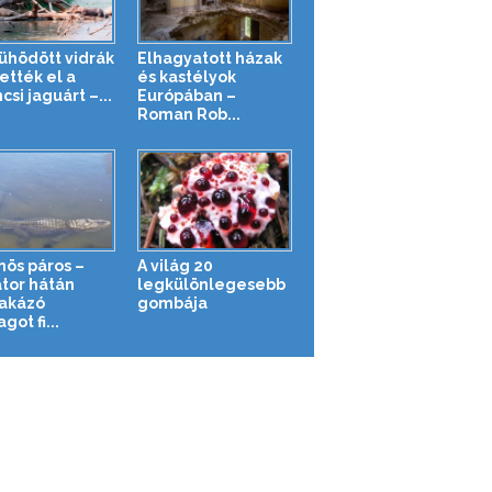
ühödött vidrák
Elhagyatott házak
ették el a
és kastélyok
csi jaguárt –...
Európában –
Roman Rob...
nös páros –
A világ 20
átor hátán
legkülönlegesebb
akázó
gombája
got fi...