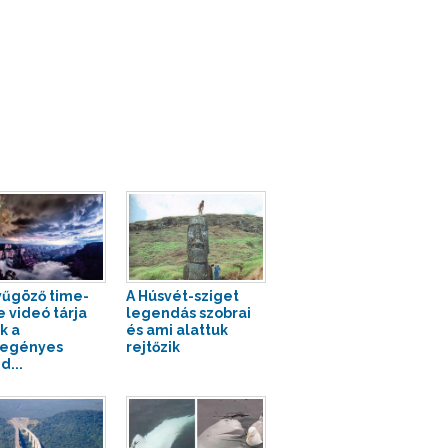
űgöző time-
A Húsvét-sziget
e videó tárja
legendás szobrai
k a
és ami alattuk
regényes
rejtőzik
d...