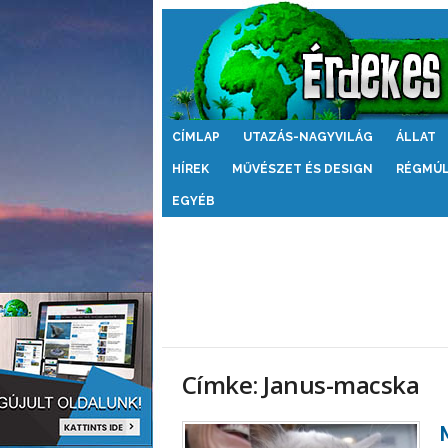
Érdekes
CÍMLAP
UTAZÁS-NAGYVILÁG
ÁLLAT
Világ
HÍREK
MŰVÉSZET ÉS DESIGN
RÉGMÚ
EGYÉB
Címke: Janus-macska