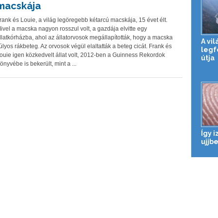
macskája
rank és Louie, a világ legöregebb kétarcú macskája, 15 évet élt.
ivel a macska nagyon rosszul volt, a gazdája elvitte egy
llatkórházba, ahol az állatorvosok megállapították, hogy a macska
A vil
úlyos rákbeteg. Az orvosok végül elaltatták a beteg cicát. Frank és
legf
ouie igen közkedvelt állat volt, 2012-ben a Guinness Rekordok
útja
önyvébe is bekerült, mint a ...
Így 
ujjb