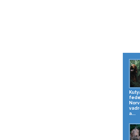
Kuty
fede
Norv
vadr
a...