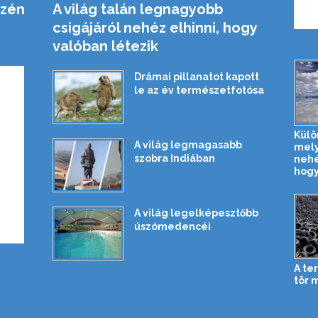
izén
A világ talán legnagyobb
csigájáról nehéz elhinni, hogy
valóban létezik
Drámai pillanatot kapott
le az év természetfotósa
Külö
A világ legmagasabb
mely
szobra Indiában
nehé
hogy 
A világ legelképesztőbb
úszómedencéi
A te
tör 