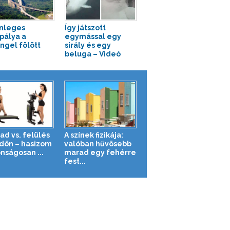
nleges
Így játszott
pálya a
egymással egy
ngel fölött
sirály és egy
beluga – Videó
ad vs. felülés
A színek fizikája:
ldön – hasizom
valóban hűvösebb
nságosan ...
marad egy fehérre
fest...