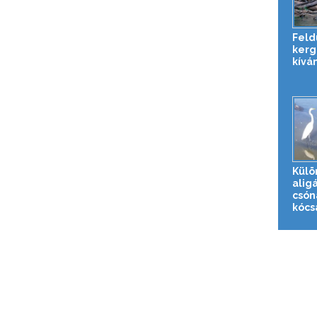
Feld
kerg
kíván
Külö
alig
csón
kócsa