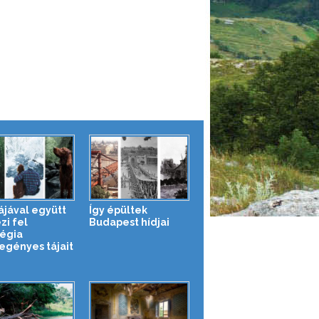
ájával együtt
Így épültek
zi fel
Budapest hídjai
égia
egényes tájait