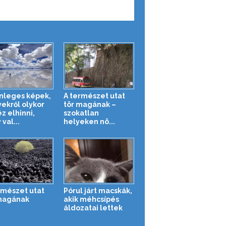
nleges képek,
A természet utat
ekről olykor
tör magának –
z elhinni,
szokatlan
val...
helyeken nö...
rmészet utat
Pórul járt macskák,
magának
akik méhcsípés
áldozatai lettek