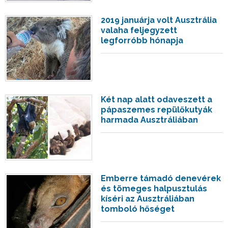
2019 januárja volt Ausztrália
valaha feljegyzett
legforróbb hónapja
Két nap alatt odaveszett a
pápaszemes repülőkutyák
harmada Ausztráliában
Emberre támadó denevérek
és tömeges halpusztulás
kíséri az Ausztráliában
tomboló hőséget