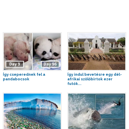
Így cseperednek fel a
Így indul bevetésre egy dél-
pandabocsok
afrikai szőlőbirtok ezer
futók...