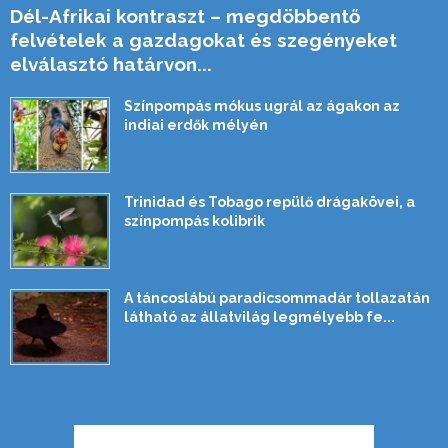
Dél-Afrikai kontraszt – megdöbbentő
felvételek a gazdagokat és szegényeket
elválasztó határvon...
Színpompás mókus ugrál az ágakon az
indiai erdők mélyén
Trinidad és Tobago repülő drágakövei, a
színpompás kolibrik
A táncoslábú paradicsommadár tollazatán
látható az állatvilág legmélyebb fe...