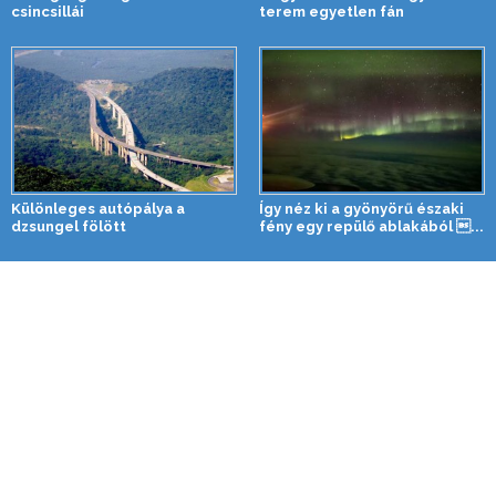
csincsillái
terem egyetlen fán
Különleges autópálya a
Így néz ki a gyönyörű északi
dzsungel fölött
fény egy repülő ablakából ...