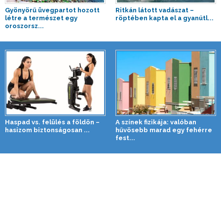
Gyönyörű üvegpartot hozott
Ritkán látott vadászat –
létre a természet egy
röptében kapta el a gyanútl...
oroszorsz...
Haspad vs. felülés a földön –
A színek fizikája: valóban
hasizom biztonságosan ...
hűvösebb marad egy fehérre
fest...