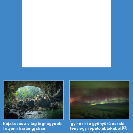
Kajakozás a világ legnagyobb
Így néz ki a gyönyörű északi
folyami barlangjában
fény egy repülő ablakából ...