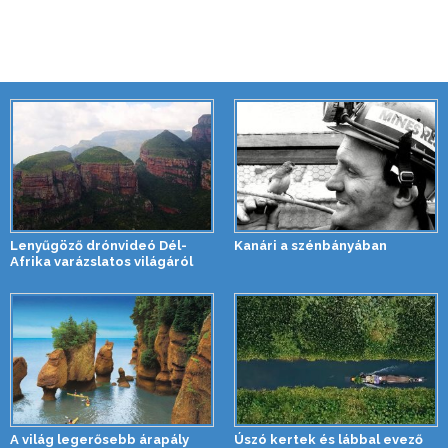
Lenyűgöző drónvideó Dél-
Kanári a szénbányában
Afrika varázslatos világáról
A világ legerősebb árapály
Úszó kertek és lábbal evező