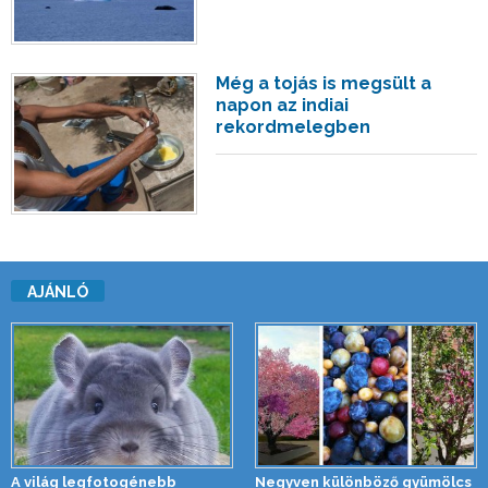
Még a tojás is megsült a
napon az indiai
rekordmelegben
AJÁNLÓ
A világ legfotogénebb
Negyven különböző gyümölcs