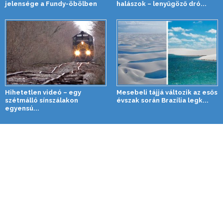
jelensége a Fundy-öbölben
halászok – lenyűgöző dró...
Hihetetlen videó – egy
Mesebeli tájjá változik az esős
szétmálló sínszálakon
évszak során Brazília legk...
egyensú...