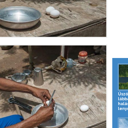
Úszó
lább
halá
leny