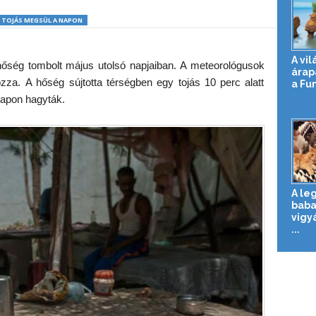
TOJÁS MEGSÜL A NAPON
A vi
 hőség tombolt május utolsó napjaiban. A meteorológusok
árap
zza. A hőség sújtotta térségben egy tojás 10 perc alatt
a Fu
napon hagyták.
A le
baba
vigy
...