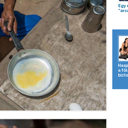
Egy 
“arc
Hasp
a fö
bizto