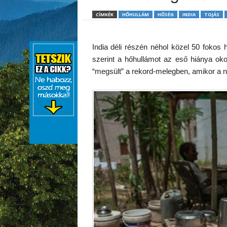
CÍMKÉK
HŐHULLÁM
HŐSÉG
INDIA
TOJÁS
India déli részén néhol közel 50 fokos
szerint a hőhullámot az eső hiánya oko
“megsült” a rekord-melegben, amikor a 