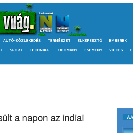
AUTÓ-KÖZLEKEDÉS
TERMÉSZET
ELKÉPESZTŐ
EMBEREK
LT
SPORT
TECHNIKA
TUDOMÁNY
ESEMÉNY
VICCES
É
ült a napon az indiai
AJ