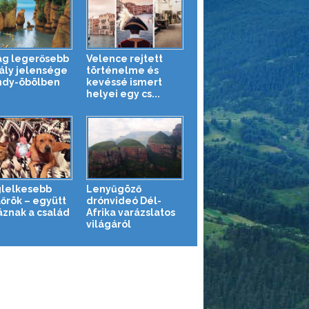
lág legerősebb
Velence rejtett
ály jelensége
történelme és
ndy-öbölben
kevéssé ismert
helyei egy cs...
glelkesebb
Lenyűgöző
őrök – együtt
drónvideó Dél-
áznak a család
Afrika varázslatos
világáról