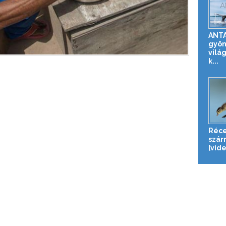
ANTA
gyön
vilá
k...
Réce
szár
[vid