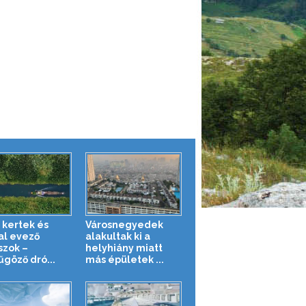
 kertek és
Városnegyedek
al evező
alakultak ki a
szok –
helyhiány miatt
űgöző dró...
más épületek ...