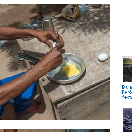
Bara
Ferö
festő