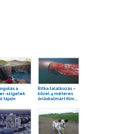
ngolás a
Ritka találkozás –
er-szigetek
közel 4 méteres
i tájain
óriáskalmárt film...