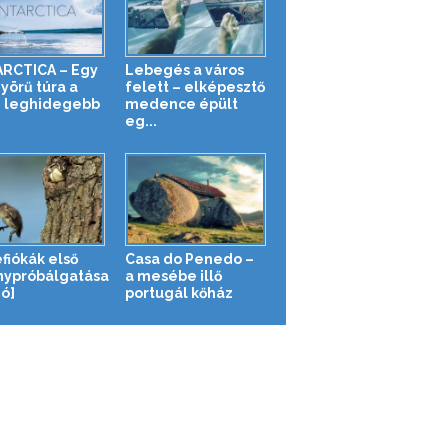
RCTICA – Egy
Lebegés a város
yörű túra a
felett – elképesztő
g leghidegebb
medence épült
eg...
fiókák első
Casa do Penedo –
nypróbálgatása
a mesébe illő
eó]
portugál kőház