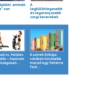
épület, aminek
A
a” van
legkülönlegesebb
és legaranyosabb
corgi keverékek
ad vs. felülés
A színek fizikája:
ldön – hasizom
valóban hűvösebb
nságosan ...
marad egy fehérre
fest...