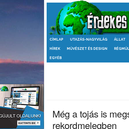
Érdekes
CÍMLAP
UTAZÁS-NAGYVILÁG
ÁLLAT
Világ
HÍREK
MŰVÉSZET ÉS DESIGN
RÉGMÚ
EGYÉB
Még a tojás is megs
rekordmelegben