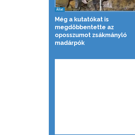
Állat
Még a kutatókat is
megdöbbentette az
oposszumot zsákmányló
madárpók