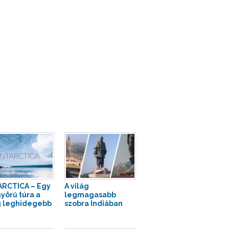
RCTICA – Egy
A világ
yörű túra a
legmagasabb
g leghidegebb
szobra Indiában