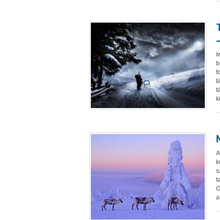
I
b
f
t
t
k
A
k
s
t
O
a