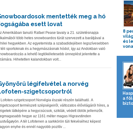
Snowboardosok mentették meg a hó
fogságába esett lovat
8 pe
z Amerikában tanuló Rafael Pease tavaly a 21. születésnapja
vilá
lkalmából több hetes snowboardos túrát szervezett a barátjával a
és l
hilei hegyekben. Az egyetemista a szabadidejében legszívesebben
vona
 téli sportoknak és a hegymászásnak hódol, így az Andokban való
nowboardozás a lehető legtökéletesebb ünneplést jelentette a
zámára. Hihetetlen kalandokban volt...
Gyönyörű légifelvétel a norvég
Lofoten-szigetcsoportról
Hasp
a fö
 Lofoten-szigetcsoport Norvégia északi részén található. A
bizto
zigetcsoport természeti szépségeiről, változatos élővilágáról híres, a
zigetek látképére a hegycsúcsok, sziklák, védett öblök jellemzők.
egmagasabb hegye az 1161 méter magas Higravstinden
ustvågøyön. A tél Lofotenen a sarkkörön túli fekvéséhez képest
agyon enyhe és ennél nagyobb pozitív ...