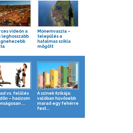
rces videón a
Monemvaszia –
g leghosszabb
település a
egnehezebb
hatalmas szikla
ta
mögött
ad vs. felülés
A színek fizikája:
ldön – hasizom
valóban hűvösebb
nságosan ...
marad egy fehérre
fest...