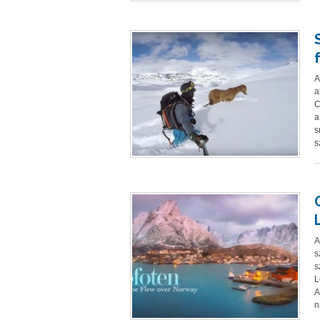
A
a
C
a
s
s
A
s
s
L
A
n