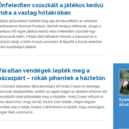
Önfeledten csúszkált a játékos kedvű
vidra a vastag hótakróban
ókás pillanatokat örökített meg egy természetfotós az amerikai
elllowstone Nemzeti Parkban. Barrett Hedges lefilmezte, ahogy a
arkban élő egyik játékos kedvű vidra önfeledten csúszkál egy
ehavazott lejtőn. A fiatal állat láthatóan élvezte a havazást és a
súszós talajt, a fotós hosszú perceken át figyelte a észak-amerikai
idra mulatságos játékát...
Váratlan vendégek lepték meg a
házaspárt – rókák pihentek a háztetőn
 Colorado államban (Breckenridge) élő Andy Craver és felesége
gencsak meglepődtek, amikor az egyik reggel az ablakon kinézve két
zundikáló rókát pillantottak meg a háztetőn. Andy Craver először el
Ilyen
em akart hinni, hogy mit lát, hiszen nem értette, mégis hogyan
álla
erültek oda a rókák. Amikor a férfi kiment a házból, hogy szemügyre
egye őket, azonnal ki...