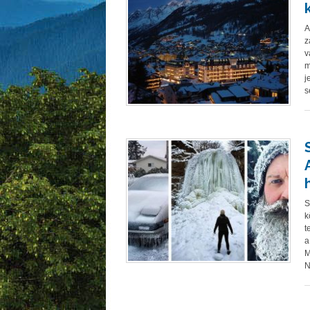
A
z
v
m
j
s
S
k
t
a
M
N