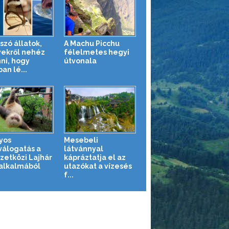
szó állatok,
A Machu Picchu
ekről nehéz
félelmetes hegyi
nni, hogy
útvonala
an lé...
yos
Mesebeli
válogatás a
látvánnyal
etközi Lajhár
kápráztatja el az
alkalmából
utazókat a vízesés
f...