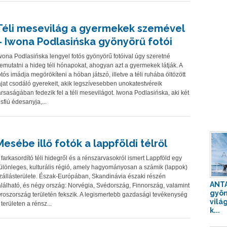
Téli mesevilág a gyermekek szemével
– Iwona Podlasińska gyönyörű fotói
wona Podlasińska lengyel fotós gyönyörű fotóival úgy szeretné
emutatni a hideg téli hónapokat, ahogyan azt a gyermekek látják. A
otós imádja megörökíteni a hóban játszó, illetve a téli ruhába öltözött
ájat csodáló gyerekeit, akik legszívesebben unokatestvéreik
ársaságában fedezik fel a téli mesevilágot. Iwona Podlasińska, aki két
isfiú édesanyja,...
Mesébe illő fotók a lappföldi télről
 farkasordító téli hidegről és a rénszarvasokról ismert Lappföld egy
ülönleges, kulturális régió, amely hagyományosan a számik (lappok)
zállásterülete. Észak-Európában, Skandinávia északi részén
ANTA
alálható, és négy ország: Norvégia, Svédország, Finnország, valamint
gyön
roszország területén fekszik. A legismertebb gazdasági tevékenység
vilá
 területen a rénsz...
k...