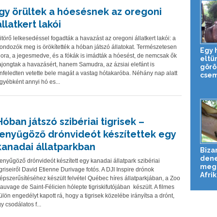
Így örültek a hóesésnek az oregoni
állatkert lakói
itörő lelkesedéssel fogadták a havazást az oregoni állatkert lakói: a
ondozók meg is örökítették a hóban játszó állatokat. Természetesen
Egy 
ora, a jegesmedve, és a fókák is imádták a hóesést, de nemcsak ők
eltün
ajongtak a havazásért, hanem Samudra, az ázsiai elefánt is
görö
nfeledten vetette bele magát a vastag hótakaróba. Néhány nap alatt
csem
gyébként annyi hó es...
Hóban játszó szibériai tigrisek –
lenyűgöző drónvideót készítettek egy
kanadai állatparkban
Biza
dene
enyűgöző drónvideót készített egy kanadai állatpark szibériai
meg 
igriseiről David Etienne Durivage fotós. A DJI Inspire drónok
Afrik
épszerűsítéséhez készült felvétel Québec híres állatparkjában, a Zoo
auvage de Saint-Félicien hólepte tigriskifutójában készült. A filmes
ülön engedélyt kapott rá, hogy a tigrisek közelébe irányítsa a drónt,
gy csodálatos f...