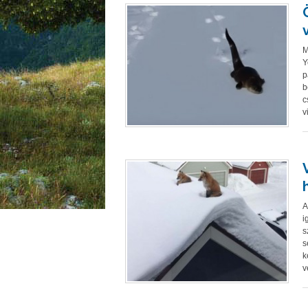
M
Y
p
b
c
v
A
i
s
s
k
v