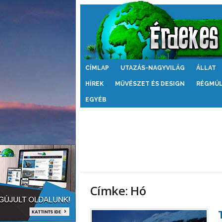
Érdekes
CÍMLAP
UTAZÁS-NAGYVILÁG
ÁLLAT
Világ
HÍREK
MŰVÉSZET ÉS DESIGN
RÉGMÚ
EGYÉB
Címke: Hó