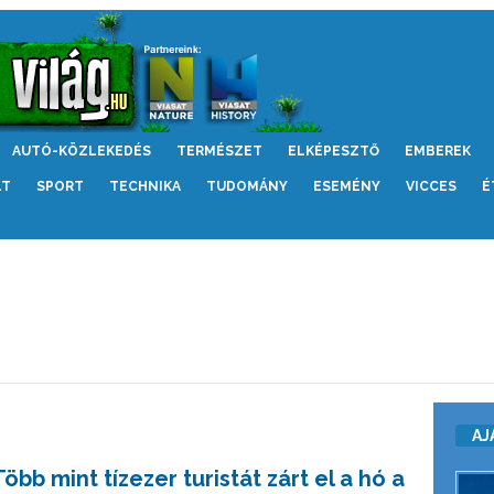
AUTÓ-KÖZLEKEDÉS
TERMÉSZET
ELKÉPESZTŐ
EMBEREK
LT
SPORT
TECHNIKA
TUDOMÁNY
ESEMÉNY
VICCES
É
AJ
Több mint tízezer turistát zárt el a hó a