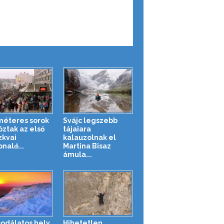
méteres sorok
Svájc legszebb
óztak az első
tájaiara
kvai
kalauzolnak el
ald̵...
Martina Bisaz
ámula...
sodálatos hely
Hihetetlen