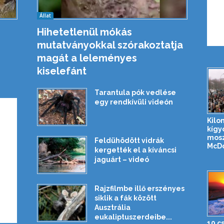
Állat
Hihetetlenül mókás
mutatványokkal szórakoztatja
magát a leleményes
kiselefánt
Tarantula pók vedlése
egy rendkívüli videón
Kilo
kígy
mosz
Feldühödött vidrák
McDon
kergették el a kíváncsi
jaguárt – videó
Rajzfilmbe illő erszényes
siklik a fák között
Ausztrália
eukaliptuszerdeibe...
10 c