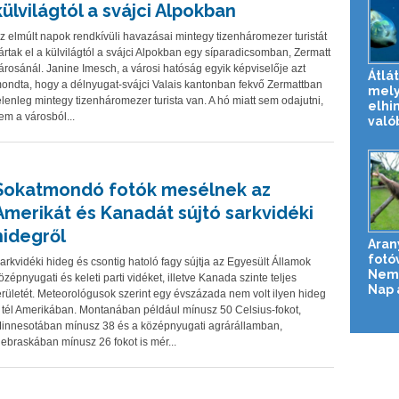
külvilágtól a svájci Alpokban
z elmúlt napok rendkívüli havazásai mintegy tizenháromezer turistát
ártak el a külvilágtól a svájci Alpokban egy síparadicsomban, Zermatt
árosánál. Janine Imesch, a városi hatóság egyik képviselője azt
Átlát
ondta, hogy a délnyugat-svájci Valais kantonban fekvő Zermattban
mely
elenleg mintegy tizenháromezer turista van. A hó miatt sem odajutni,
elhi
em a városból...
valób
Sokatmondó fotók mesélnek az
Amerikát és Kanadát sújtó sarkvidéki
hidegről
Aran
fotó
arkvidéki hideg és csontig hatoló fagy sújtja az Egyesült Államok
Nemz
özépnyugati és keleti parti vidéket, illetve Kanada szinte teljes
Nap 
erületét. Meteorológusok szerint egy évszázada nem volt ilyen hideg
 tél Amerikában. Montanában például mínusz 50 Celsius-fokot,
innesotában mínusz 38 és a középnyugati agrárállamban,
ebraskában mínusz 26 fokot is mér...