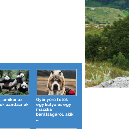
, amikor az
Gyönyörű fotók
tok bandáznak
egy kutya és egy
macska
barátságáról, akik
...