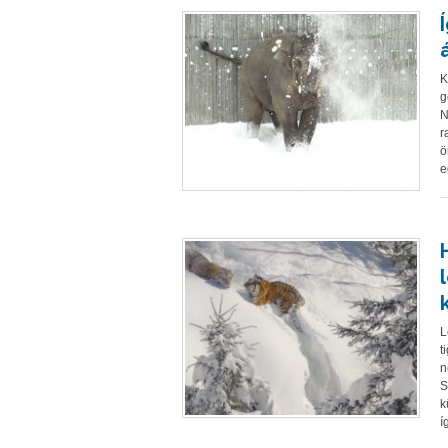
K
g
N
r
ö
e
L
t
n
S
k
í