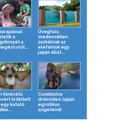
harapással
Üvegfalú
tetik a
medencében
gdinnyét a
úszkálnak az
egéző vízil...
elefántok egy
japán állat...
rr kinézetű
Csodálatos
vért örökített
drónvideó Japán
egy kutató
egzotikus
ába...
szigeteiről