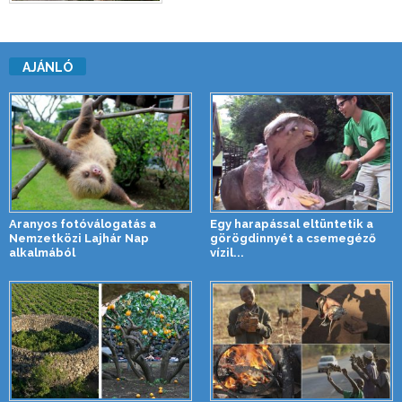
AJÁNLÓ
Aranyos fotóválogatás a
Egy harapással eltüntetik a
Nemzetközi Lajhár Nap
görögdinnyét a csemegéző
alkalmából
vízil...