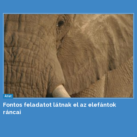
Állat
Fontos feladatot látnak el az elefántok
ráncai