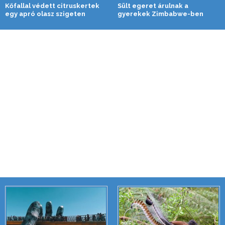
Kőfallal védett citruskertek
Sült egeret árulnak a
egy apró olasz szigeten
gyerekek Zimbabwe-ben