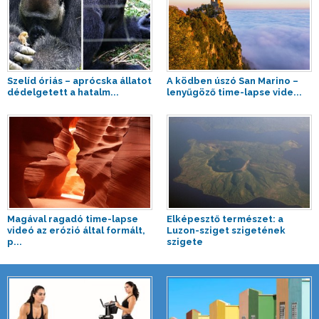
Szelíd óriás – aprócska állatot
A ködben úszó San Marino –
dédelgetett a hatalm...
lenyűgöző time-lapse vide...
Magával ragadó time-lapse
Elképesztő természet: a
videó az erózió által formált,
Luzon-sziget szigetének
p...
szigete