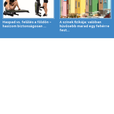
Haspad vs. felülés a földön –
A színek fizikája: valóban
hasizom biztonságosan ...
hűvösebb marad egy fehérre
fest...