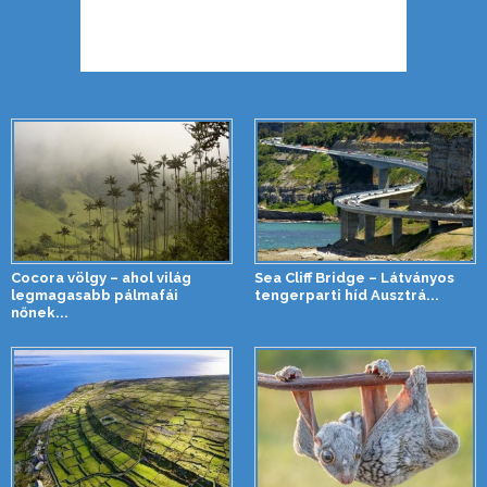
Cocora völgy – ahol világ
Sea Cliff Bridge – Látványos
legmagasabb pálmafái
tengerparti híd Ausztrá...
nőnek...