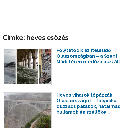
Címke: heves esőzés
Folytatódik az ítéletidő
Olaszországban – a Szent
Márk téren medúza úszkált
Heves viharok tépázzák
Olaszországot – folyókká
duzzadt patakok, hatalmas
hullámok és széllöké...