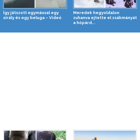
Így játszott egymással egy
Meredek hegyoldalon
sirály és egy beluga – Videó
zuhanva ejtette el zsákmányát
a hópárd...