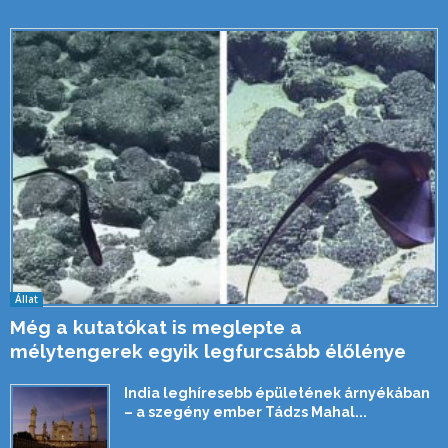
Állat
Még a kutatókat is meglepte a
mélytengerek egyik legfurcsább élőlénye
India leghíresebb épületének árnyékában
– a szegény ember Tádzs Mahal...