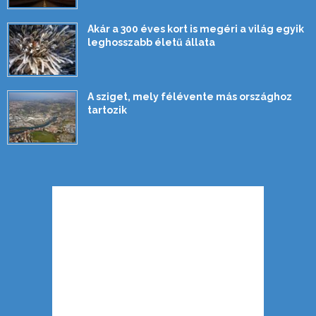
Akár a 300 éves kort is megéri a világ egyik
leghosszabb életű állata
A sziget, mely félévente más országhoz
tartozik