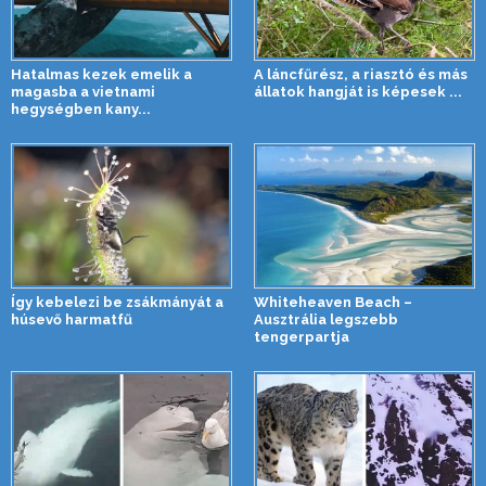
Hatalmas kezek emelik a
A láncfűrész, a riasztó és más
magasba a vietnami
állatok hangját is képesek ...
hegységben kany...
Így kebelezi be zsákmányát a
Whiteheaven Beach –
húsevő harmatfű
Ausztrália legszebb
tengerpartja