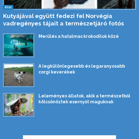
Állat
Kutyájával együtt fedezi fel Norvégia
vadregényes tájait a természetjáró fotós
Merülés a hatalmas krokodilok közé
A legkülönlegesebb és legaranyosabb
corgi keverékek
Leleményes állatok, akik a természetből
kölcsönöztek esernyőt maguknak