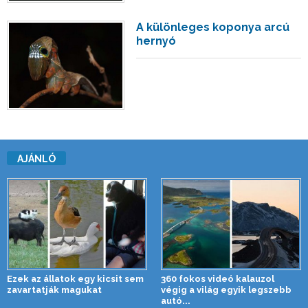
A különleges koponya arcú
hernyó
AJÁNLÓ
Ezek az állatok egy kicsit sem
360 fokos videó kalauzol
zavartatják magukat
végig a világ egyik legszebb
autó...