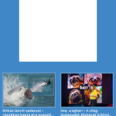
Ritkán látott vadászat –
Íme, a lajhár! – A világ
röptében kapta el a gyanútl...
leglassabb állatának különö...