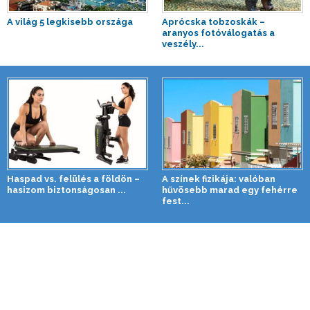
A világ 5 legkisebb országa
Aprócska tobzoskák –
aranyos fotóválogatás a
veszély...
Haspad vs. felülés a földön –
A színek fizikája: valóban
hasizom biztonságosan ...
hűvösebb marad egy fehérre
fest...