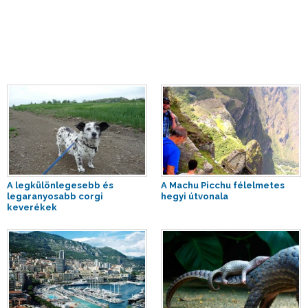
A legkülönlegesebb és
A Machu Picchu félelmetes
legaranyosabb corgi
hegyi útvonala
keverékek