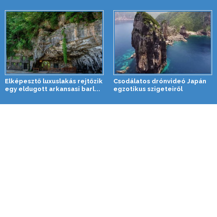
Elképesztő luxuslakás rejtőzik
Csodálatos drónvideó Japán
egy eldugott arkansasi barl...
egzotikus szigeteiről