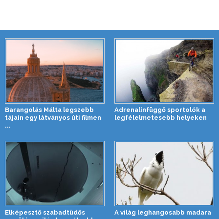
Barangolás Málta legszebb
Adrenalinfüggő sportolók a
tájain egy látványos úti filmen
legfélelmetesebb helyeken
...
Elképesztő szabadtüdős
A világ leghangosabb madara