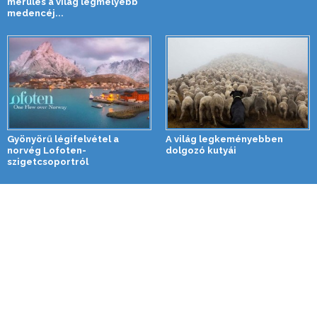
merülés a világ legmélyebb
medencéj...
Gyönyörű légifelvétel a
A világ legkeményebben
norvég Lofoten-
dolgozó kutyái
szigetcsoportról