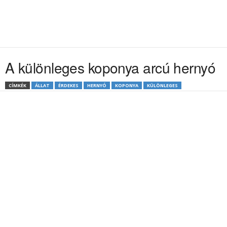
A különleges koponya arcú hernyó
CÍMKÉK
ÁLLAT
ÉRDEKES
HERNYÓ
KOPONYA
KÜLÖNLEGES