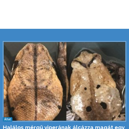
Állat
Halálos mérgű viperának álcázza magát egy