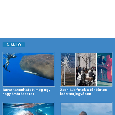
AJÁNLÓ
Búvár táncoltatott meg egy
Zseniális fotók a tökéletes
nagy ámbráscetet
időzítés jegyében