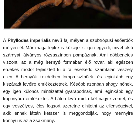
A
Phyllodes imperialis
nevű faj mélyen a szubtrópusi esőerdők
mélyén él. Már maga lepke is külseje is igen egyedi, mivel alsó
szárnyai látványos rózsaszínben pompáznak. Ami döbbenetes
viszont, az a még
hernyó
formában élő rovar, aki egészen
érdekes módot fejlesztett ki a rá leselkedő számtalan veszély
ellen. A hernyók kezdetben tompa színűek, és leginkább egy
kiszáradt levélre emlékeztetnek. Később azonban ahogy nőnek,
egy igen különös mintázattal gyarapodnak, ami leginkább egy
koponyára emlékeztet. A háton lévő minta két nagy szemet, és
egy veszélyes, éles fogsort szeretne elhitetni az ellenségeivel,
akik ennek láttán kétszer is meggondolják, hogy mennyire
könnyű is az a zsákmány.