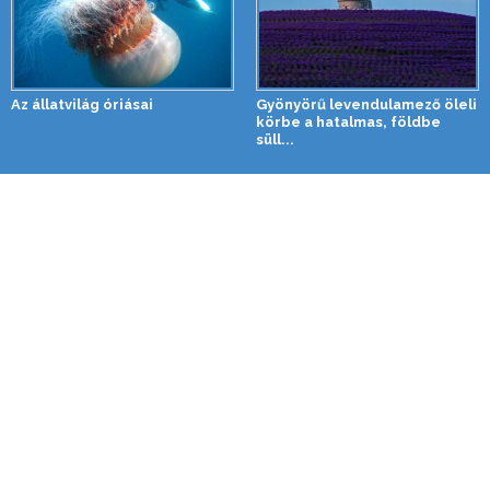
Az állatvilág óriásai
Gyönyörű levendulamező öleli
körbe a hatalmas, földbe
süll...