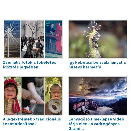
Zseniális fotók a tökéletes
Így kebelezi be zsákmányát a
időzítés jegyében
húsevő harmatfű
A legextrémebb tradicionális
Lenyűgöző time-lapse videó
testmódosítások
tárja elénk a vadregényes
Grand...