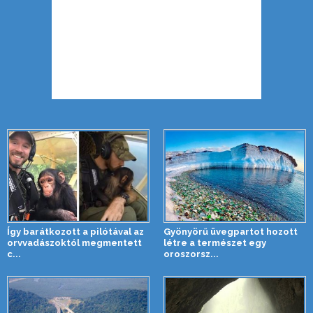
Így barátkozott a pilótával az
Gyönyörű üvegpartot hozott
orvvadászoktól megmentett
létre a természet egy
c...
oroszorsz...