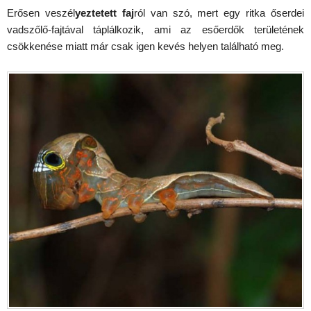
Erősen veszél
yeztetett faj
ról van szó, mert egy ritka őserdei
vadszőlő-fajtával táplálkozik, ami az esőerdők területének
csökkenése miatt már csak igen kevés helyen található meg.