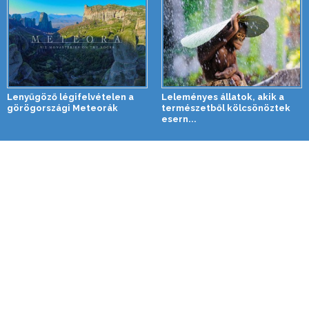
Lenyűgöző légifelvételen a
Leleményes állatok, akik a
görögországi Meteorák
természetből kölcsönöztek
esern...