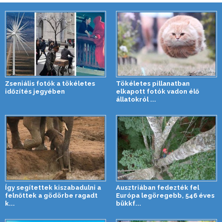
Zseniális fotók a tökéletes
Tökéletes pillanatban
időzítés jegyében
elkapott fotók vadon élő
állatokról ...
Így segítettek kiszabadulni a
Ausztriában fedezték fel
felnőttek a gödörbe ragadt
Európa legöregebb, 546 éves
k...
bükkf...