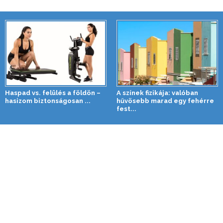
Haspad vs. felülés a földön –
A színek fizikája: valóban
hasizom biztonságosan ...
hűvösebb marad egy fehérre
fest...