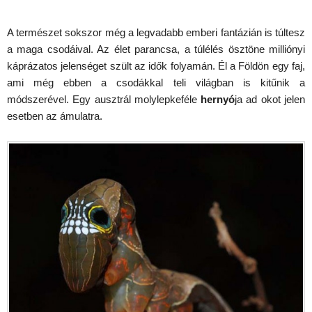
A természet sokszor még a legvadabb emberi fantázián is túltesz
a maga csodáival. Az élet parancsa, a túlélés ösztöne milliónyi
káprázatos jelenséget szült az idők folyamán. Él a Földön egy faj,
ami még ebben a csodákkal teli világban is kitűnik a
módszerével. Egy ausztrál molylepkeféle
hernyó
ja ad okot jelen
esetben az ámulatra.