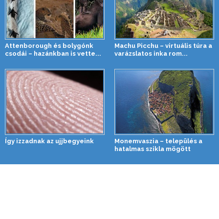
Attenborough és bolygónk
Machu Picchu – virtuális túra a
csodái – hazánkban is vette...
varázslatos inka rom...
Így izzadnak az ujjbegyeink
Monemvaszia – település a
hatalmas szikla mögött