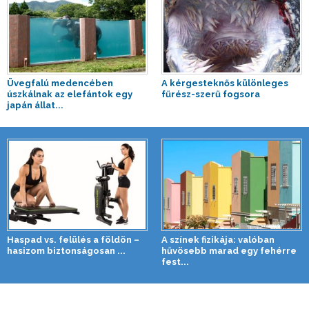
Üvegfalú medencében
A kérgesteknős különleges
úszkálnak az elefántok egy
fűrész-szerű fogsora
japán állat...
Haspad vs. felülés a földön –
A színek fizikája: valóban
hasizom biztonságosan ...
hűvösebb marad egy fehérre
fest...