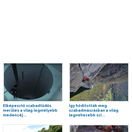
Elképesztő szabadtüdős
Így hódították meg
merülés a világ legmélyebb
szabadmászásban a világ
medencéj...
legnehezebb szi...