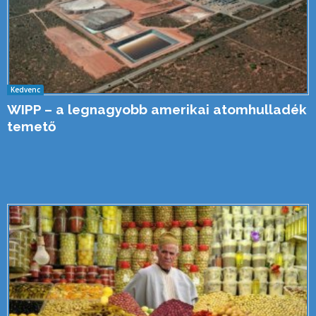
Kedvenc
WIPP – a legnagyobb amerikai atomhulladék
temető