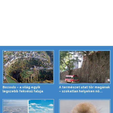
Bozouls – a világ egyik
A természet utat tör magának
legszebb fekvésű faluja
– szokatlan helyeken nö...