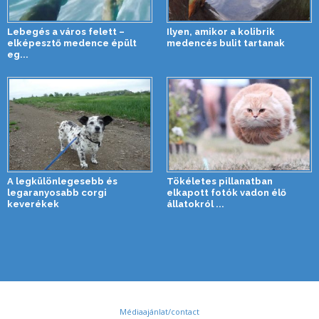
Lebegés a város felett –
Ilyen, amikor a kolibrik
elképesztő medence épült
medencés bulit tartanak
eg...
A legkülönlegesebb és
Tökéletes pillanatban
legaranyosabb corgi
elkapott fotók vadon élő
keverékek
állatokról ...
Médiaajánlat/contact