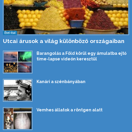
Étel-Ital
Utcai árusok a világ különböző országaiban
Barangolás a Föld körül egy ámulatba ejtő
time-lapse videón keresztül
Kanári a szénbányában
Vemhes állatok a röntgen alatt