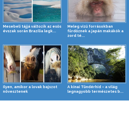
Mesebeli tájjá változik az esős
Meleg vizű forrásokban
évszak során Brazília legk...
fürdőznek a japán makákók a
zord té...
Ilyen, amikor a lovak bajszot
A kínai Tündérhíd – a világ
növesztenek
legnagyobb természetes b...