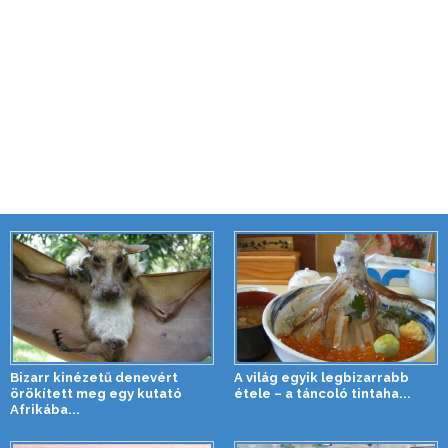
Bizarr kinézetű denevért
A világ egyik legbizarrabb
örökített meg egy kutató
étele – a táncoló tintaha...
Afrikába...