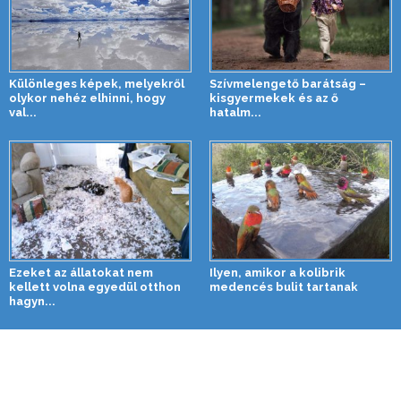
Különleges képek, melyekről
Szívmelengető barátság –
olykor nehéz elhinni, hogy
kisgyermekek és az ő
val...
hatalm...
Ezeket az állatokat nem
Ilyen, amikor a kolibrik
kellett volna egyedül otthon
medencés bulit tartanak
hagyn...