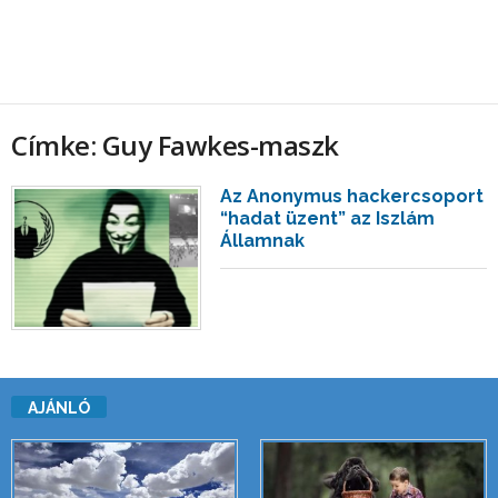
Címke: Guy Fawkes-maszk
Az Anonymus hackercsoport
“hadat üzent” az Iszlám
Államnak
AJÁNLÓ