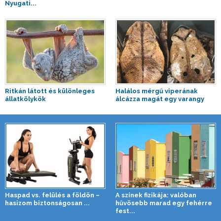
Nyugati...
Ritkán látott és különleges
Halálos mérgű viperának
állatkölykök
álcázza magát egy varangy
Haspad vs. felülés a földön –
A színek fizikája: valóban
hasizom biztonságosan ...
hűvösebb marad egy fehérre
fest...