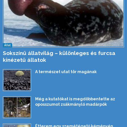
Állat
Sokszínű állatvilág – különleges és furcsa
kinézetű állatok
A természet utat tör magának
Még a kutatókat is megdöbbentette az
oposszumot zsákmányló madárpók
Étterem egy szemétégető kéményén