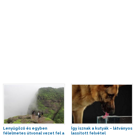
Lenyűgöző és egyben
Így isznak a kutyák – látványos
félelmetes útvonal vezet fel a
lassított felvétel