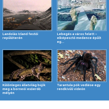
Landolás Izland festői
Lebegés a város felett –
repülőterén
elképesztő medence épült
eg...
Különleges állatvilág bújik
Tarantula pók vedlése egy
meg a borneói esőerdő
rendkívüli videón
mélyén