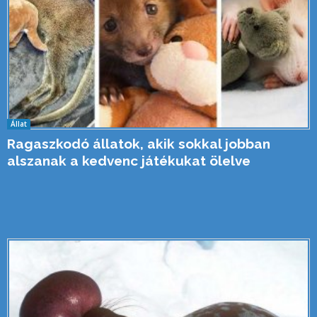
Állat
Ragaszkodó állatok, akik sokkal jobban
alszanak a kedvenc játékukat ölelve