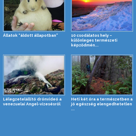
Állatok “áldott állapotban”
10 csodálatos hely –
különleges természeti
képződmén...
Lélegzetelállító drónvideó a
Heti két óra a természetben a
venezuelai Angel-vízesésről
jó egészség elengedhetetlen
...