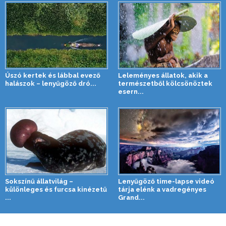
Úszó kertek és lábbal evező
Leleményes állatok, akik a
halászok – lenyűgöző dró...
természetből kölcsönöztek
esern...
Sokszínű állatvilág –
Lenyűgöző time-lapse videó
különleges és furcsa kinézetű
tárja elénk a vadregényes
...
Grand...