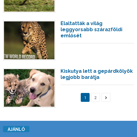
Elaltatták a világ
leggyorsabb szárazföldi
emlősét
Kiskutya lett a gepárdkölyök
legjobb barátja
1
2
AJÁNLÓ