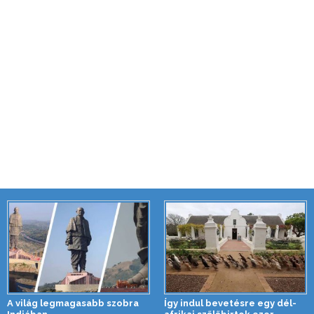
A világ legmagasabb szobra
Így indul bevetésre egy dél-