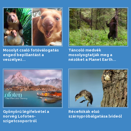
Mosolyt csaló fotóválogatás
Táncoló medvék
enged bepillantást a
mosolyogtatják meg a
veszélyez...
nézőket a Planet Earth...
Gyönyörű légifelvétel a
Récefiókák első
norvég Lofoten-
szárnypróbálgatása [videó]
szigetcsoportról