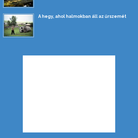
A hegy, ahol halmokban áll az űrszemét