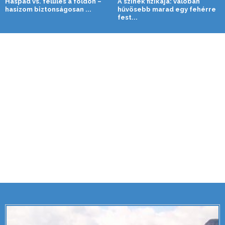
Haspad vs. felülés a földön –
A színek fizikája: valóban
hasizom biztonságosan ...
hűvösebb marad egy fehérre
fest...