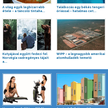
A világ egyik legbizarrabb
Találkozás egy békés tengeri
étele – a táncoló tintaha...
óriással – hatalmas cet...
Kutyájával együtt fedezi fel
WIPP – a legnagyobb amerikai
Norvégia vadregényes tájait
atomhulladék temető
a...