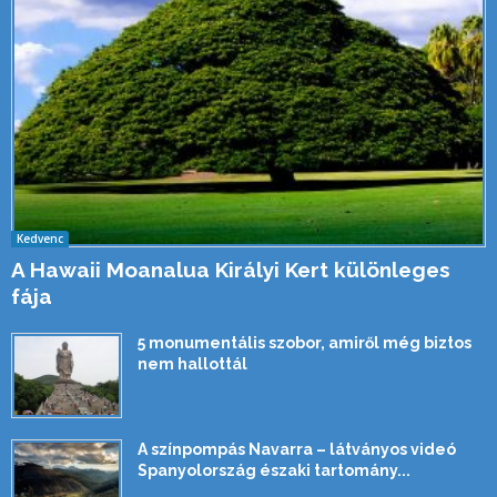
Kedvenc
A Hawaii Moanalua Királyi Kert különleges
fája
5 monumentális szobor, amiről még biztos
nem hallottál
A színpompás Navarra – látványos videó
Spanyolország északi tartomány...