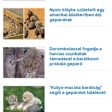
Nyolc kölyke született egy
amerikai állatkertben élő
gepárdnak
Dorombolással fogadja a
harcias szurikáták
támadását a barátkozni
próbáló gepárd
“Kutya-macska barátság”
segíti a gepárdok túlélését