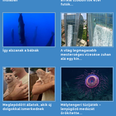
Indiában
afrikai szőlőbirtok ezer
futók...
Így alszanak a bálnák
A világ legmagasabb
mesterséges vízesése zuhan
alá egy kín...
Meglepődött állatok, akik új
Mélytengeri tűzijáték –
dolgokkal ismerkednek
lenyűgöző medúzát
örökítette...