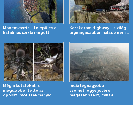
Monemvaszia – település a
Karakoram Highway – a világ
hatalmas szikla mögött
legmagasabban haladó nem...
Még a kutatókat is
India legnagyobb
megdöbbentette az
szeméthegye jövőre
oposszumot zsákmányló...
magasabb lesz, mint a ...