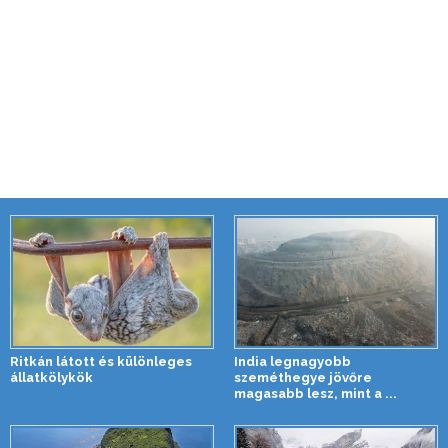
Ritkán látott és különleges
India legnagyobb
állatkölykök
szeméthegye jövőre
magasabb lesz, mint a ...