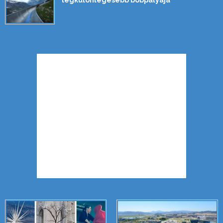
legkülönlegesebb bobpályája