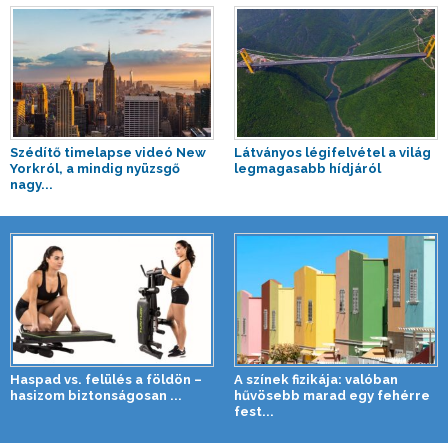
Szédítő timelapse videó New
Látványos légifelvétel a világ
Yorkról, a mindig nyüzsgő
legmagasabb hídjáról
nagy...
Haspad vs. felülés a földön –
A színek fizikája: valóban
hasizom biztonságosan ...
hűvösebb marad egy fehérre
fest...