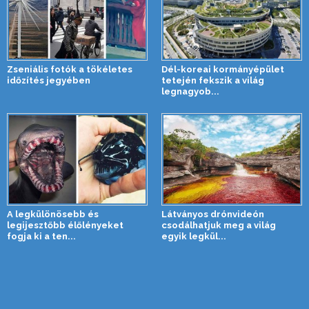
Zseniális fotók a tökéletes
Dél-koreai kormányépület
időzítés jegyében
tetején fekszik a világ
legnagyob...
A legkülönösebb és
Látványos drónvideón
legijesztőbb élőlényeket
csodálhatjuk meg a világ
fogja ki a ten...
egyik legkül...