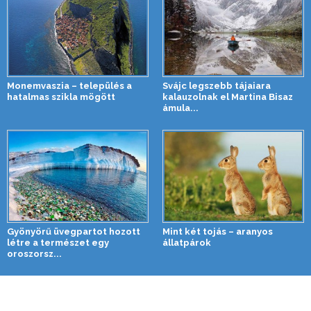
Monemvaszia – település a
Svájc legszebb tájaiara
hatalmas szikla mögött
kalauzolnak el Martina Bisaz
ámula...
Gyönyörű üvegpartot hozott
Mint két tojás – aranyos
létre a természet egy
állatpárok
oroszorsz...