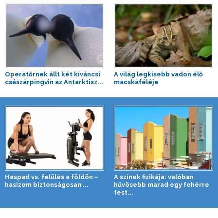
Operatőrnek állt két kíváncsi
A világ legkisebb vadon élő
császárpingvin az Antarktisz...
macskaféléje
Haspad vs. felülés a földön –
A színek fizikája: valóban
hasizom biztonságosan ...
hűvösebb marad egy fehérre
fest...