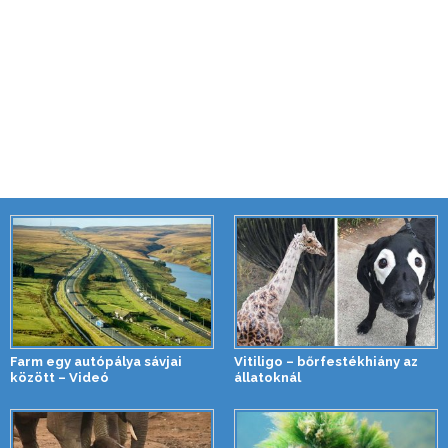
Farm egy autópálya sávjai
Vitiligo – bőrfestékhiány az
között – Videó
állatoknál