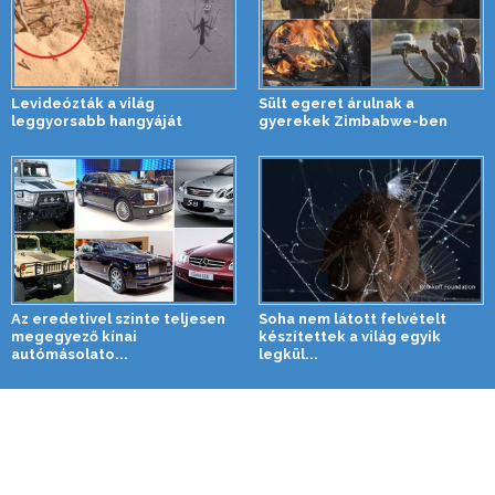
Levideózták a világ
Sült egeret árulnak a
leggyorsabb hangyáját
gyerekek Zimbabwe-ben
Az eredetivel szinte teljesen
Soha nem látott felvételt
megegyező kínai
készítettek a világ egyik
autómásolato...
legkül...