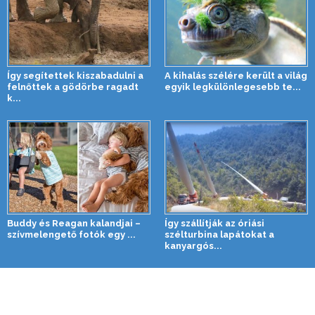
Így segítettek kiszabadulni a
A kihalás szélére került a világ
felnőttek a gödörbe ragadt
egyik legkülönlegesebb te...
k...
Buddy és Reagan kalandjai –
Így szállítják az óriási
szívmelengető fotók egy ...
szélturbina lapátokat a
kanyargós...