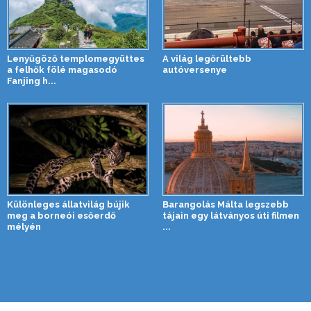
Lenyűgöző templomegyüttes
A világ legőrültebb
a felhők fölé magasodó
autóversenye
Fanjing h...
Különleges állatvilág bújik
Barangolás Málta legszebb
meg a borneói esőerdő
tájain egy látványos úti filmen
mélyén
...