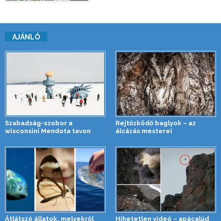
AJÁNLÓ
Szabadság-szobor a
Rejtőzködő baglyok – az
wisconsini Mendota tavon
álcázás mesterei
Átlátszó állatok, melyekről
Hihetetlen videó – apácalúd