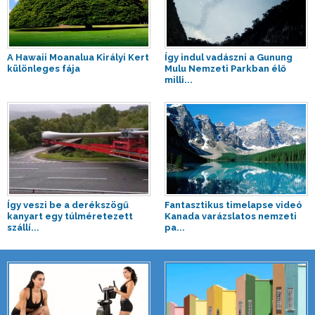
A Hawaii Moanalua Királyi Kert
Így indul vadászni a Gunung
különleges fája
Mulu Nemzeti Parkban élő
milli...
Így veszi be a derékszögű
Fantasztikus timelapse videó
kanyart egy túlméretezett
Kanada varázslatos nemzeti
szállí...
pa...