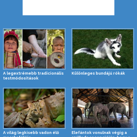
A legextrémebb tradicionális
Különleges bundájú rókák
testmódosítások
A világ legkisebb vadon élő
Elefántok vonulnak végig a