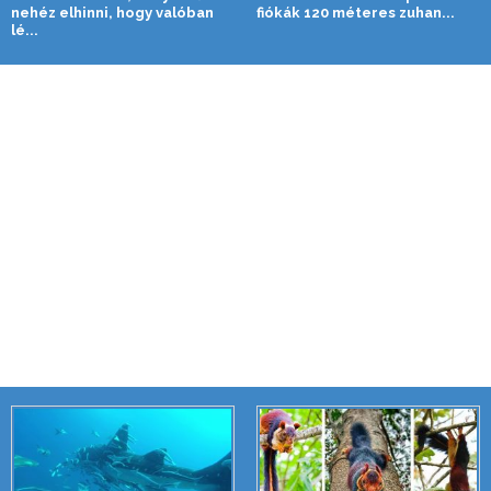
nehéz elhinni, hogy valóban
fiókák 120 méteres zuhan...
lé...