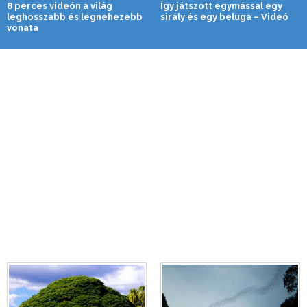
8 perces videón a világ
Így játszott egymással egy
leghosszabb és legnehezebb
sirály és egy beluga – Videó
vonata