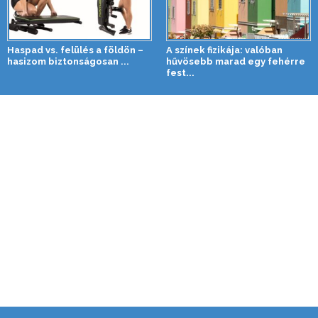
Haspad vs. felülés a földön –
A színek fizikája: valóban
hasizom biztonságosan ...
hűvösebb marad egy fehérre
fest...