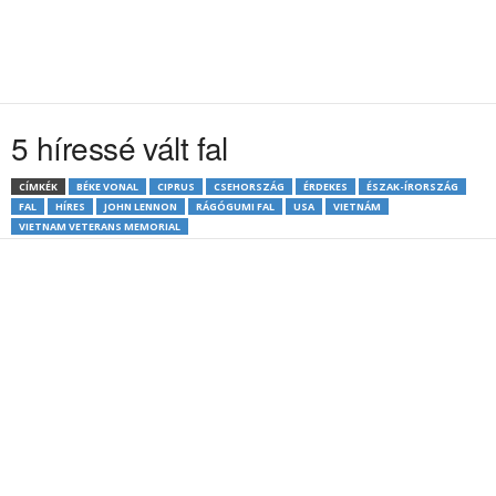
5 híressé vált fal
CÍMKÉK
BÉKE VONAL
CIPRUS
CSEHORSZÁG
ÉRDEKES
ÉSZAK-ÍRORSZÁG
FAL
HÍRES
JOHN LENNON
RÁGÓGUMI FAL
USA
VIETNÁM
VIETNAM VETERANS MEMORIAL