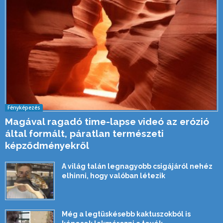
Fényképezés
Magával ragadó time-lapse videó az erózió
által formált, páratlan természeti
képződményekről
A világ talán legnagyobb csigájáról nehéz
elhinni, hogy valóban létezik
Még a legtüskésebb kaktuszokból is