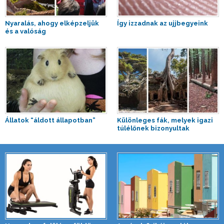
Nyaralás, ahogy elképzeljük
Így izzadnak az ujjbegyeink
és a valóság
Állatok “áldott állapotban”
Különleges fák, melyek igazi
túlélőnek bizonyultak