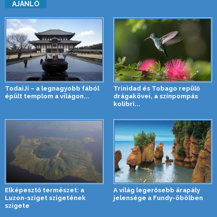
AJÁNLÓ
TodaiJi – a legnagyobb fából
Trinidad és Tobago repülő
épült templom a világon...
drágakövei, a színpompás
kolibri...
Elképesztő természet: a
A világ legerősebb árapály
Luzon-sziget szigetének
jelensége a Fundy-öbölben
szigete