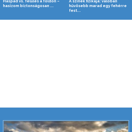
Haspad vs. felülés a földön –
A színek fizikája: valóban
hasizom biztonságosan ...
hűvösebb marad egy fehérre
fest...