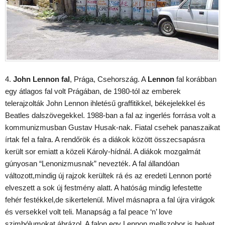
4.
John Lennon fal
, Prága, Csehország. A
Lennon
fal korábban
egy átlagos fal volt Prágában, de 1980-tól az emberek
telerajzolták John Lennon ihletésű graffitikkel, békejelekkel és
Beatles dalszövegekkel. 1988-ban a fal az ingerlés forrása volt a
kommunizmusban Gustav Husak-nak. Fiatal csehek panaszaikat
írtak fel a falra. A rendőrök és a diákok között összecsapásra
került sor emiatt a közeli Károly-hídnál. A diákok mozgalmát
gúnyosan “Lenonizmusnak” nevezték. A fal állandóan
változott,mindig új rajzok kerültek rá és az eredeti Lennon porté
elveszett a sok új festmény alatt. A hatóság mindig lefestette
fehér festékkel,de sikertelenül. Mivel másnapra a fal újra virágok
és versekkel volt teli. Manapság a fal peace ‘n’ love
szimbólumokat ábrázol. A falon egy Lennon mellszobor is helyet