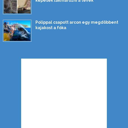
képesek lakmározni a tevék
Polippal csapott arcon egy megdöbbent
kajakost a fóka