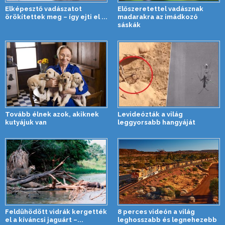
Elképesztő vadászatot
Előszeretettel vadásznak
örökítettek meg – így ejti el ...
madarakra az imádkozó
sáskák
Tovább élnek azok, akiknek
Levideózták a világ
kutyájuk van
leggyorsabb hangyáját
Feldühödött vidrák kergették
8 perces videón a világ
el a kíváncsi jaguárt –...
leghosszabb és legnehezebb