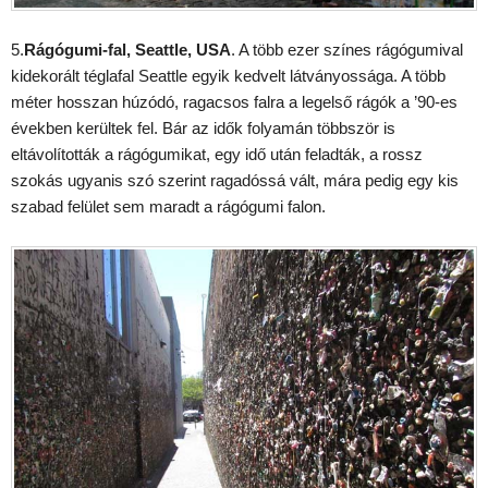
5.
Rágógumi-fal, Seattle, USA
. A több ezer színes rágógumival
kidekorált téglafal Seattle egyik kedvelt látványossága. A több
méter hosszan húzódó, ragacsos falra a legelső rágók a ’90-es
években kerültek fel. Bár az idők folyamán többször is
eltávolították a rágógumikat, egy idő után feladták, a rossz
szokás ugyanis szó szerint ragadóssá vált, mára pedig egy kis
szabad felület sem maradt a rágógumi falon.