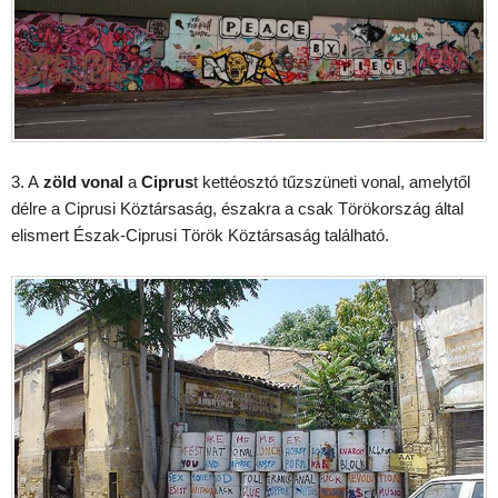
3. A
zöld vonal
a
Ciprus
t kettéosztó tűzszüneti vonal, amelytől
délre a Ciprusi Köztársaság, északra a csak Törökország által
elismert Észak-Ciprusi Török Köztársaság található.