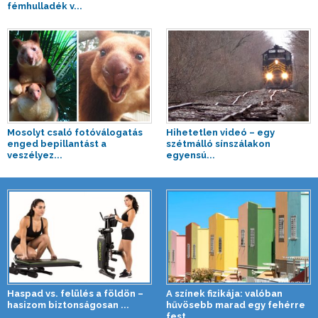
fémhulladék v...
Mosolyt csaló fotóválogatás
Hihetetlen videó – egy
enged bepillantást a
szétmálló sínszálakon
veszélyez...
egyensú...
Haspad vs. felülés a földön –
A színek fizikája: valóban
hasizom biztonságosan ...
hűvösebb marad egy fehérre
fest...