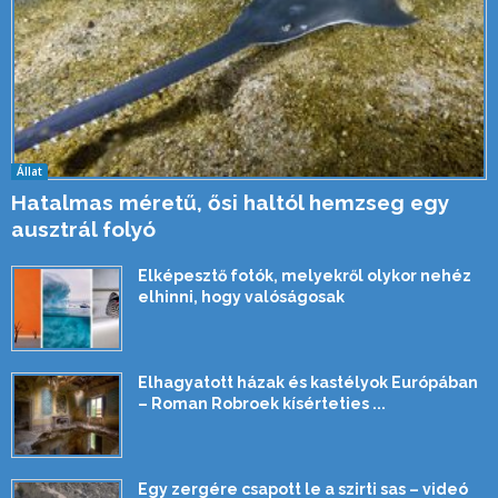
Állat
Hatalmas méretű, ősi haltól hemzseg egy
ausztrál folyó
Elképesztő fotók, melyekről olykor nehéz
elhinni, hogy valóságosak
Elhagyatott házak és kastélyok Európában
– Roman Robroek kísérteties ...
Egy zergére csapott le a szirti sas – videó