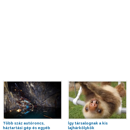
Több száz autóroncs,
Így társalognak a kis
háztartási gép és egyéb
lajhárkölykök