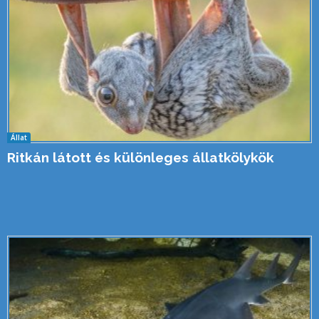
Állat
Ritkán látott és különleges állatkölykök