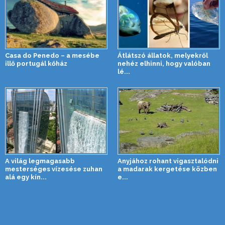
Casa do Penedo – a mesébe
Átlátszó állatok, melyekről
illő portugál kőház
nehéz elhinni, hogy valóban
lé...
A világ legmagasabb
Anyjához rohant vigasztalódni
mesterséges vízesése zuhan
a madarak kergetése közben
alá egy kín...
e...