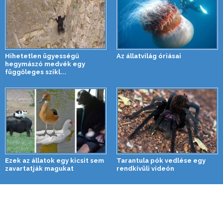
Hihetetlen ügyességű
Az állatvilág óriásai
hegymászó medvék egy
függőleges szikl...
Ezek az állatok egy kicsit sem
Tarantula pók vedlése egy
zavartatják magukat
rendkívüli videón