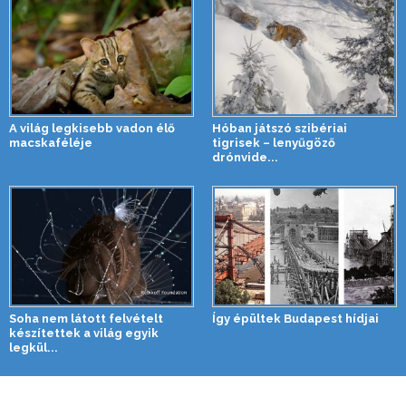
A világ legkisebb vadon élő
Hóban játszó szibériai
macskaféléje
tigrisek – lenyűgöző
drónvide...
Soha nem látott felvételt
Így épültek Budapest hídjai
készítettek a világ egyik
legkül...