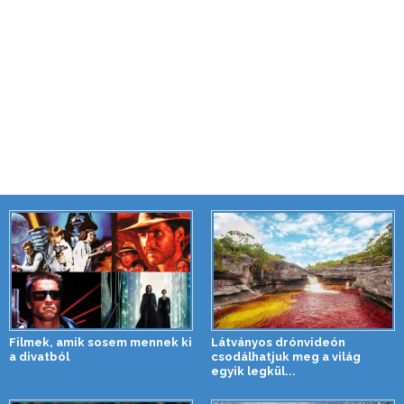
Filmek, amik sosem mennek ki
Látványos drónvideón
a divatból
csodálhatjuk meg a világ
egyik legkül...