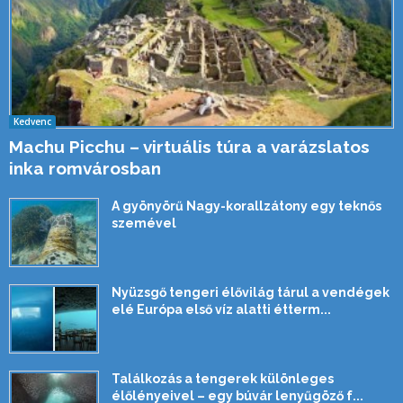
Kedvenc
Machu Picchu – virtuális túra a varázslatos
inka romvárosban
A gyönyörű Nagy-korallzátony egy teknős
szemével
Nyüzsgő tengeri élővilág tárul a vendégek
elé Európa első víz alatti étterm...
Találkozás a tengerek különleges
élőlényeivel – egy búvár lenyűgöző f...