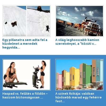
Egy pillanatra sem adta fel a
A világ leghosszabb kamion
küzdelmet a meredek
szerelvényei, a “közúti v...
hegyolda...
Haspad vs. felülés a földön –
A színek fizikája: valóban
hasizom biztonságosan ...
hűvösebb marad egy fehérre
fest...