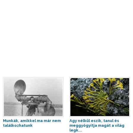
Munkák, amikkel ma már nem
Agy nélkül eszik, tanul és
találkozhatunk
meggyógyítja magát a világ
legk...