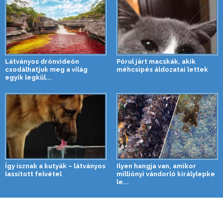
Látványos drónvideón
Pórul járt macskák, akik
csodálhatjuk meg a világ
méhcsípés áldozatai lettek
egyik legkül...
Így isznak a kutyák – látványos
Ilyen hangja van, amikor
lassított felvétel
milliónyi vándorló királylepke
le...