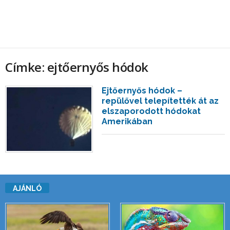
Címke: ejtőernyős hódok
Ejtőernyős hódok –
repülővel telepítették át az
elszaporodott hódokat
Amerikában
AJÁNLÓ