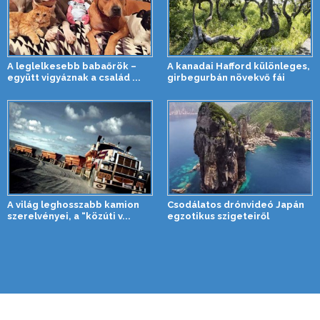
A leglelkesebb babaőrök –
A kanadai Hafford különleges,
együtt vigyáznak a család ...
girbegurbán növekvő fái
A világ leghosszabb kamion
Csodálatos drónvideó Japán
szerelvényei, a “közúti v...
egzotikus szigeteiről