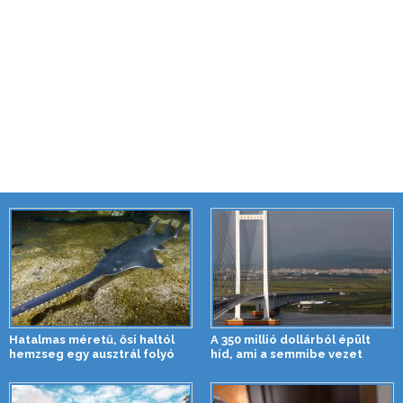
Hatalmas méretű, ősi haltól
A 350 millió dollárból épült
hemzseg egy ausztrál folyó
híd, ami a semmibe vezet