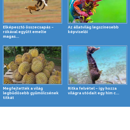
Elképesztő összecsapás –
Az állatvilág legszínesebb
rókával együtt emelte
képviselői
magas...
Megfejtették a világ
Ritka felvétel – így hozza
legbüdösebb gyümölcsének
világra utódait egy hím c...
titkát