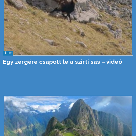
Állat
Egy zergére csapott le a szirti sas – videó