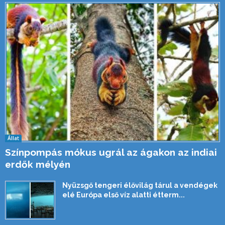
Állat
Színpompás mókus ugrál az ágakon az indiai
erdők mélyén
Nyüzsgő tengeri élővilág tárul a vendégek
elé Európa első víz alatti étterm...