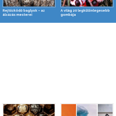
Rejtőzködő baglyok – az
A világ 20 legkülönlegesebb
álcázás mesterei
gombája