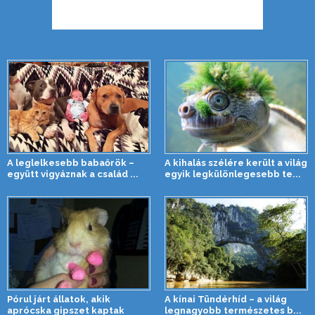
A leglelkesebb babaőrök –
A kihalás szélére került a világ
együtt vigyáznak a család ...
egyik legkülönlegesebb te...
Pórul járt állatok, akik
A kínai Tündérhíd – a világ
aprócska gipszet kaptak
legnagyobb természetes b...