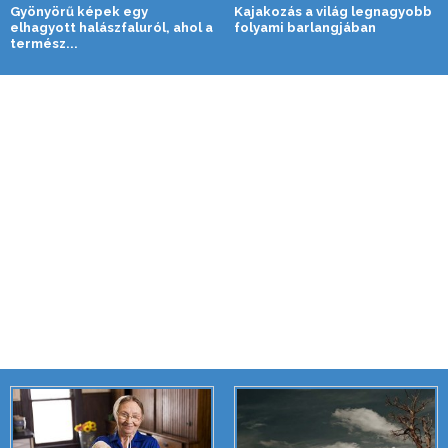
Gyönyörű képek egy
Kajakozás a világ legnagyobb
elhagyott halászfaluról, ahol a
folyami barlangjában
termész...