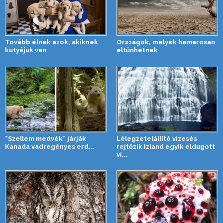
Tovább élnek azok, akiknek
Országok, melyek hamarosan
kutyájuk van
eltűnhetnek
“Szellem medvék” járják
Lélegzetelállító vízesés
Kanada vadregényes erd...
rejtőzik Izland egyik eldugott
vi...