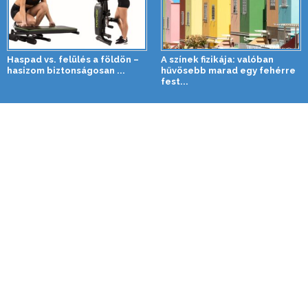
Haspad vs. felülés a földön –
A színek fizikája: valóban
hasizom biztonságosan ...
hűvösebb marad egy fehérre
fest...