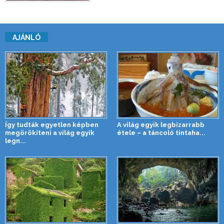
AJÁNLÓ
Így tudták egyetlen képben
A világ egyik legbizarrabb
megörökíteni a világ egyik
étele – a táncoló tintaha...
legn...