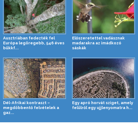
Ausztriában fedezték fel
Előszeretettel vadásznak
Európa legöregebb, 546 éves
madarakra az imádkozó
bükkf...
sáskák
Dél-Afrikai kontraszt –
Egy apró horvát sziget, amely
megdöbbentő felvételek a
felülről egy ujjlenyomatra h...
gaz...