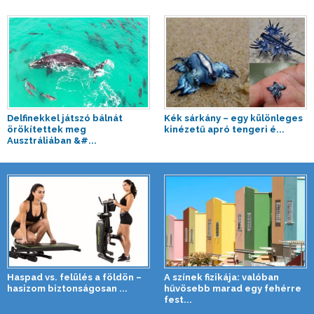
Delfinekkel játszó bálnát
Kék sárkány – egy különleges
örökítettek meg
kinézetű apró tengeri é...
Ausztráliában &#...
Haspad vs. felülés a földön –
A színek fizikája: valóban
hasizom biztonságosan ...
hűvösebb marad egy fehérre
fest...