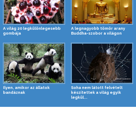
A világ 20 legkülönlegesebb
A legnagyobb tömör arany
gombája
Buddha-szobor a világon
Ilyen, amikor az állatok
Soha nem látott felvételt
bandáznak
készítettek a világ egyik
legkül...