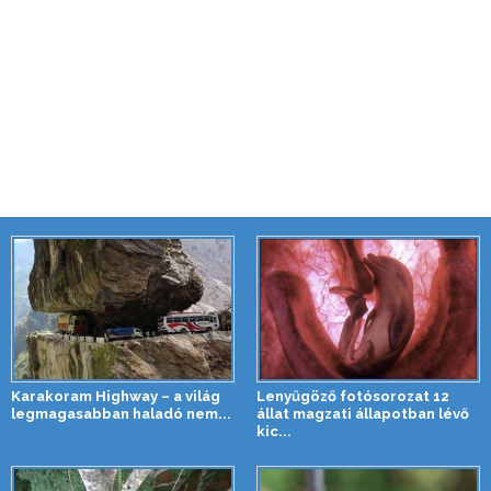
Karakoram Highway – a világ
Lenyűgöző fotósorozat 12
legmagasabban haladó nem...
állat magzati állapotban lévő
kic...