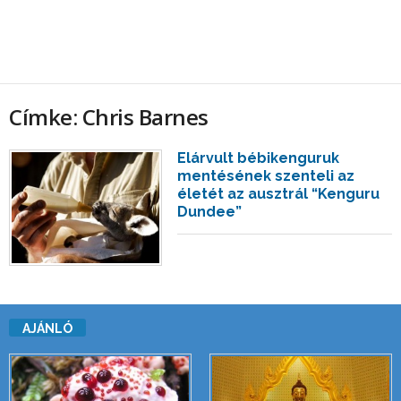
Címke: Chris Barnes
Elárvult bébikenguruk
mentésének szenteli az
életét az ausztrál “Kenguru
Dundee”
AJÁNLÓ