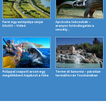
Farm egy autópálya sávjai
Aprócska tobzoskák –
között – Videó
aranyos fotóválogatás a
veszély...
Polippal csapott arcon egy
Terme di Saturnia – páratlan
megdöbbent kajakost a fóka
termálforrás Toszkánában