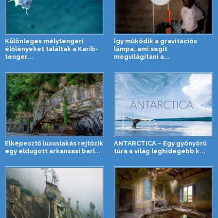
Különleges mélytengeri
Így működik a gravitációs
élőlényeket találtak a Karib-
lámpa, ami segít
tenger...
megvilágítani a...
Elképesztő luxuslakás rejtőzik
ANTARCTICA – Egy gyönyörű
egy eldugott arkansasi barl...
túra a világ leghidegebb k...