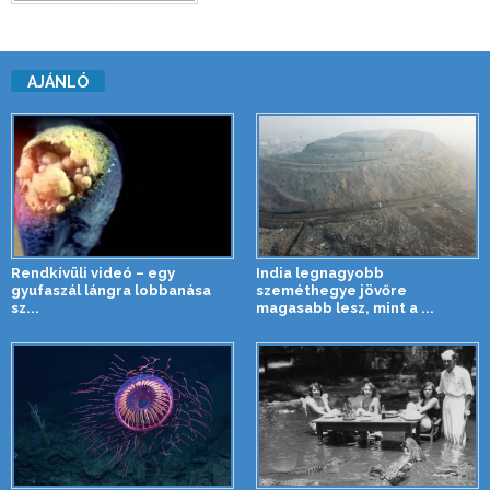
AJÁNLÓ
Rendkívüli videó – egy
India legnagyobb
gyufaszál lángra lobbanása
szeméthegye jövőre
sz...
magasabb lesz, mint a ...