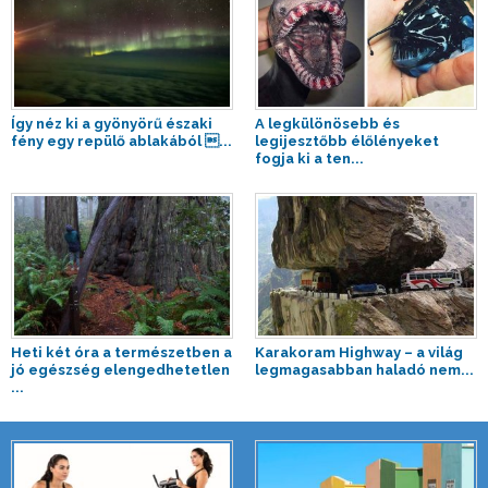
Így néz ki a gyönyörű északi
A legkülönösebb és
fény egy repülő ablakából ...
legijesztőbb élőlényeket
fogja ki a ten...
Heti két óra a természetben a
Karakoram Highway – a világ
jó egészség elengedhetetlen
legmagasabban haladó nem...
...