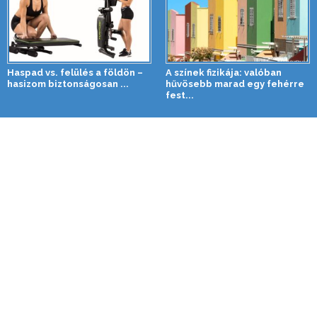
Haspad vs. felülés a földön –
A színek fizikája: valóban
hasizom biztonságosan ...
hűvösebb marad egy fehérre
fest...