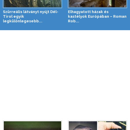
Szürreális látványt nyújt Dél-
Elhagyatott házak és
Tirol egyik
kastélyok Európában – Roman
legkülönlegesebb...
Rob...