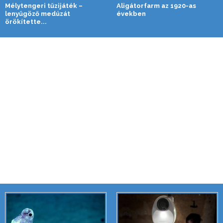
Mélytengeri tűzijáték –
Aligátorfarm az 1920-as
lenyűgöző medúzát
években
örökítette...