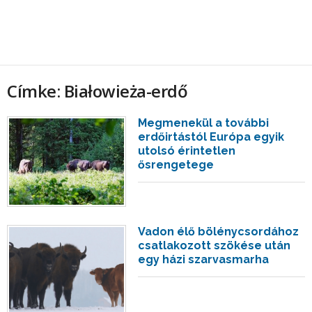
Címke: Białowieża-erdő
Megmenekül a további
erdőirtástól Európa egyik
utolsó érintetlen
ősrengetege
Vadon élő bölénycsordához
csatlakozott szökése után
egy házi szarvasmarha