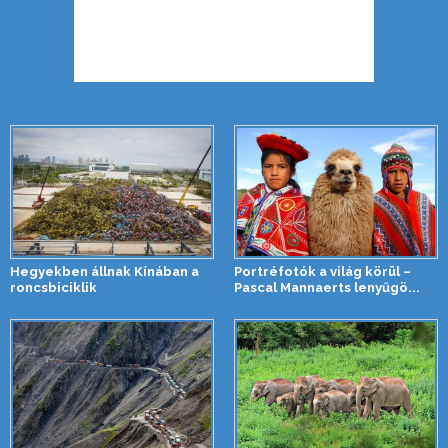
Hegyekben állnak Kínában a
Portréfotók a világ körül –
roncsbiciklik
Pascal Mannaerts lenyűgö...