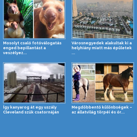
Mosolyt csaló fotóválogatás
Városnegyedek alakultak ki a
enged bepillantást a
helyhiány miatt más épületek
veszélyez...
...
Így kanyarog át egy uszály
Megdöbbentő különbségek –
Cleveland szűk csatornáján
az állatvilág törpéi és ór...