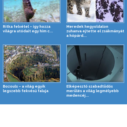
Ritka felvétel – így hozza
Meredek hegyoldalon
világra utódait egy hím c...
zuhanva ejtette el zsákmányát
a hópárd...
Bozouls – a világ egyik
Elképesztő szabadtüdős
legszebb fekvésű faluja
merülés a világ legmélyebb
medencéj...