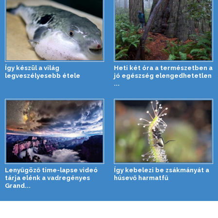
Így készül a világ
Heti két óra a természetben a
legveszélyesebb étele
jó egészség elengedhetetlen
...
Lenyűgöző time-lapse videó
Így kebelezi be zsákmányát a
tárja elénk a vadregényes
húsevő harmatfű
Grand...