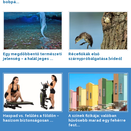
bobpá...
Egy megdöbbentő természeti
Récefiókák első
jelenség – a halál jeges ...
szárnypróbálgatása [videó]
Haspad vs. felülés a földön –
A színek fizikája: valóban
hasizom biztonságosan ...
hűvösebb marad egy fehérre
fest...