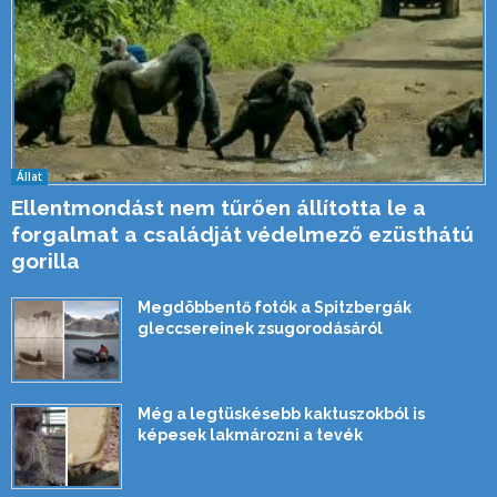
Állat
Ellentmondást nem tűrően állította le a
forgalmat a családját védelmező ezüsthátú
gorilla
Megdöbbentő fotók a Spitzbergák
gleccsereinek zsugorodásáról
Még a legtüskésebb kaktuszokból is
képesek lakmározni a tevék