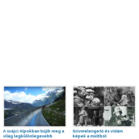
A svájci Alpokban bújik meg a
Szívmelengető és vidám
világ legkülönlegesebb
képek a múltból