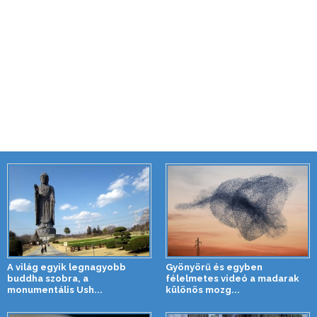
A világ egyik legnagyobb
Gyönyörű és egyben
buddha szobra, a
félelmetes videó a madarak
monumentális Ush...
különös mozg...