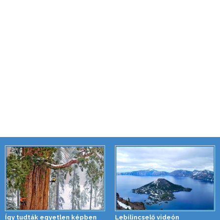
Így tudták egyetlen képben
Lebilincselő videón