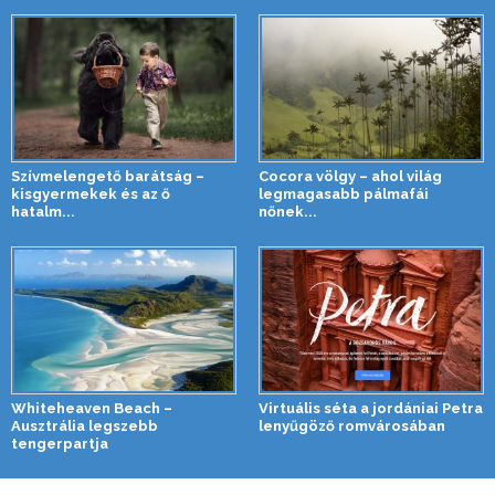
Szívmelengető barátság –
Cocora völgy – ahol világ
kisgyermekek és az ő
legmagasabb pálmafái
hatalm...
nőnek...
Whiteheaven Beach –
Virtuális séta a jordániai Petra
Ausztrália legszebb
lenyűgöző romvárosában
tengerpartja