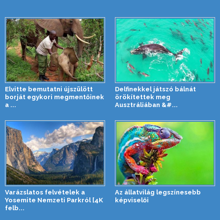
Elvitte bemutatni újszülött
Delfinekkel játszó bálnát
borját egykori megmentőinek
örökítettek meg
a ...
Ausztráliában &#...
Varázslatos felvételek a
Az állatvilág legszínesebb
Yosemite Nemzeti Parkról [4K
képviselői
felb...