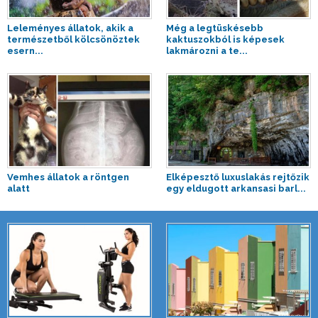
Leleményes állatok, akik a
Még a legtüskésebb
természetből kölcsönöztek
kaktuszokból is képesek
esern...
lakmározni a te...
Vemhes állatok a röntgen
Elképesztő luxuslakás rejtőzik
alatt
egy eldugott arkansasi barl...