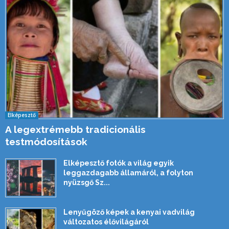
Elképesztő
A legextrémebb tradicionális
testmódosítások
Elképesztő fotók a világ egyik
leggazdagabb államáról, a folyton
nyüzsgő Sz...
Lenyűgöző képek a kenyai vadvilág
változatos élővilágáról