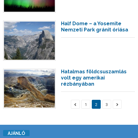
Half Dome – a Yosemite
Nemzeti Park gránit óriása
Hatalmas földcsuszamlás
volt egy amerikai
rézbányában
1
2
3
AJÁNLÓ