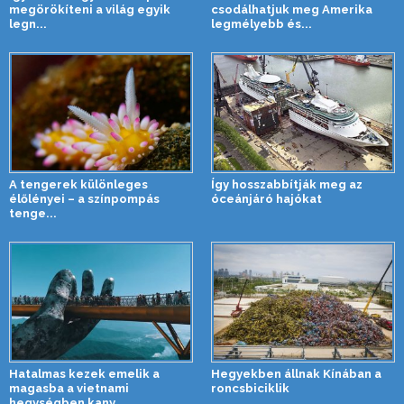
megörökíteni a világ egyik
csodálhatjuk meg Amerika
legn...
legmélyebb és...
A tengerek különleges
Így hosszabbítják meg az
élőlényei – a színpompás
óceánjáró hajókat
tenge...
Hatalmas kezek emelik a
Hegyekben állnak Kínában a
magasba a vietnami
roncsbiciklik
hegységben kany...