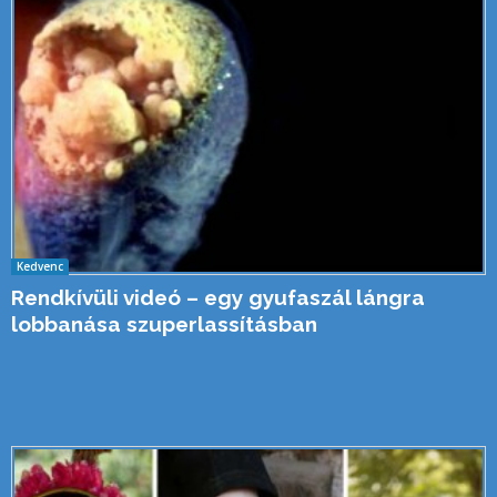
Kedvenc
Rendkívüli videó – egy gyufaszál lángra
lobbanása szuperlassításban