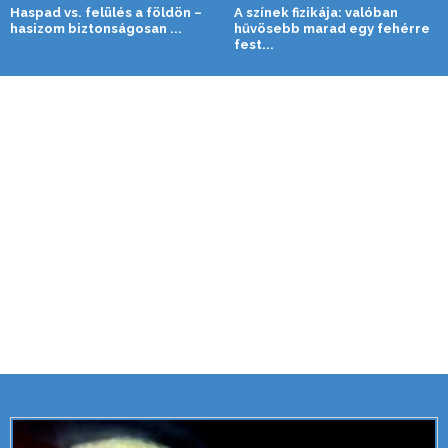
Haspad vs. felülés a földön –
A színek fizikája: valóban
hasizom biztonságosan ...
hűvösebb marad egy fehérre
fest...