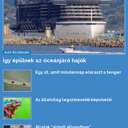
Autó-Közlekedés
Így épülnek az óceánjáró hajók
Egy út, amit mindennap eláraszt a tenger
Az állatvilág legszínesebb képviselői
Állatok “áldott állapotban”