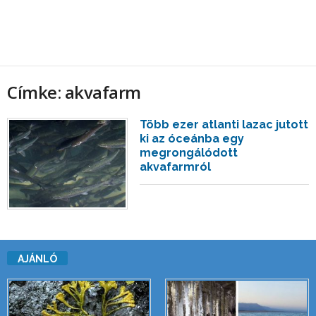
Címke: akvafarm
Több ezer atlanti lazac jutott
ki az óceánba egy
megrongálódott
akvafarmról
AJÁNLÓ