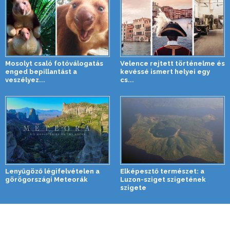
Mosolyt csaló fotóválogatás
Velence rejtett történelme és
enged bepillantást a
kevéssé ismert helyei egy
veszélyez...
cs...
Lenyűgöző légifelvételen a
Elképesztő természet: a
görögországi Meteorák
Luzon-sziget szigetének
szigete