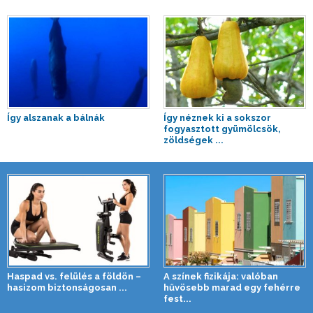
Így alszanak a bálnák
Így néznek ki a sokszor
fogyasztott gyümölcsök,
zöldségek ...
Haspad vs. felülés a földön –
A színek fizikája: valóban
hasizom biztonságosan ...
hűvösebb marad egy fehérre
fest...