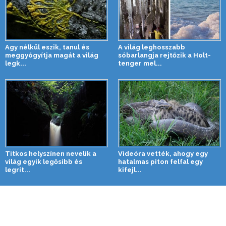
Agy nélkül eszik, tanul és
A világ leghosszabb
meggyógyítja magát a világ
sóbarlangja rejtőzik a Holt-
legk...
tenger mel...
Titkos helyszínen nevelik a
Videóra vették, ahogy egy
világ egyik legősibb és
hatalmas piton felfal egy
legrit...
kifejl...