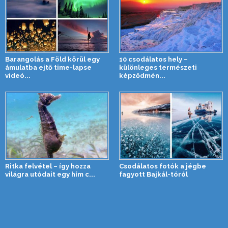
Barangolás a Föld körül egy
10 csodálatos hely –
ámulatba ejtő time-lapse
különleges természeti
videó...
képződmén...
Ritka felvétel – így hozza
Csodálatos fotók a jégbe
világra utódait egy hím c...
fagyott Bajkál-tóról