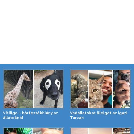
Vitiligo – bőrfestékhiány az
Vadállatokat ölelget az igazi
állatoknál
Tarzan