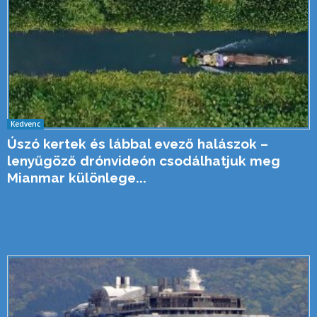
Kedvenc
Úszó kertek és lábbal evező halászok –
lenyűgöző drónvideón csodálhatjuk meg
Mianmar különlege...