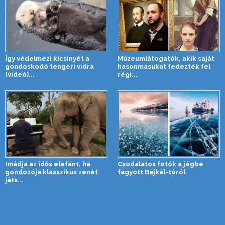
Így védelmezi kicsinyét a
Múzeumlátogatók, akik saját
gondoskodó tengeri vidra
hasonmásukat fedezték fel
(videó)...
régi...
Imádja az idős elefánt, ha
Csodálatos fotók a jégbe
gondozója klasszikus zenét
fagyott Bajkál-tóról
játs...