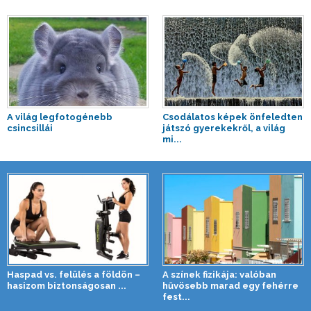
A világ legfotogénebb
Csodálatos képek önfeledten
csincsillái
játszó gyerekekről, a világ
mi...
Haspad vs. felülés a földön –
A színek fizikája: valóban
hasizom biztonságosan ...
hűvösebb marad egy fehérre
fest...