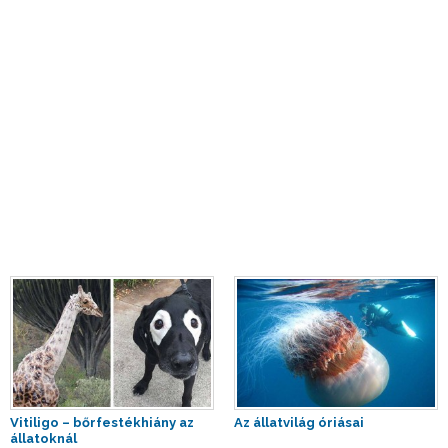
Vitiligo – bőrfestékhiány az
Az állatvilág óriásai
állatoknál