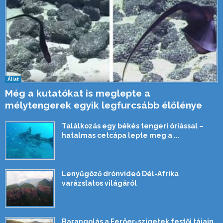
Állat
Még a kutatókat is meglepte a
mélytengerek egyik legfurcsább élőlénye
Találkozás egy békés tengeri óriással –
hatalmas cetcápa lepte meg a ...
Lenyűgöző drónvideó Dél-Afrika
varázslatos világáról
Barangolás a Feröer-szigetek festői tájain