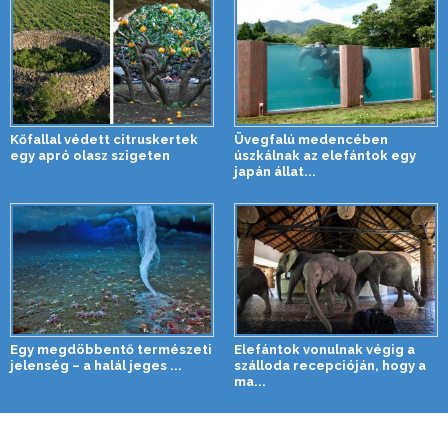
Kőfallal védett citruskertek
Üvegfalú medencében
egy apró olasz szigeten
úszkálnak az elefántok egy
japán állat...
Egy megdöbbentő természeti
Elefántok vonulnak végig a
jelenség – a halál jeges ...
szálloda recepcióján, hogy a
ma...