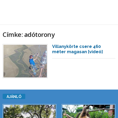
Címke: adótorony
Villanykörte csere 460
méter magasan [videó]
AJÁNLÓ