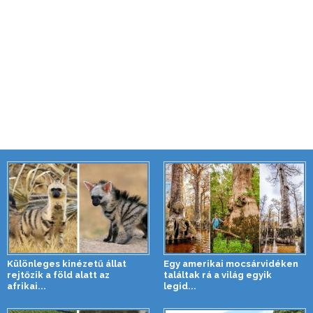
Különleges kinézetű állat
Egy amerikai mocsárvidéken
rejtőzik a föld alatt az
találtak rá a világ egyik
afrikai...
legid...