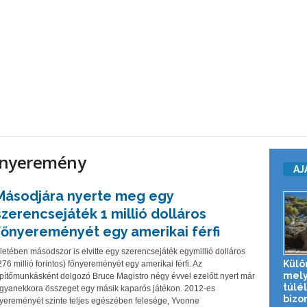
s nyeremény
AJ
Másodjára nyerte meg egy
szerencsejáték 1 millió dolláros
főnyereményét egy amerikai férfi
letében másodszor is elvitte egy szerencsejáték egymillió dolláros
Külö
276 millió forintos) főnyereményét egy amerikai férfi. Az
mely
pítőmunkásként dolgozó Bruce Magistro négy évvel ezelőtt nyert már
túlé
gyanekkora összeget egy másik kaparós játékon. 2012-es
bizo
yereményét szinte teljes egészében felesége, Yvonne