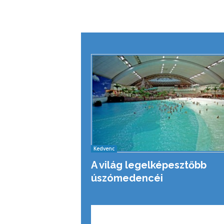
Kedvenc
A világ legelképesztőbb
úszómedencéi