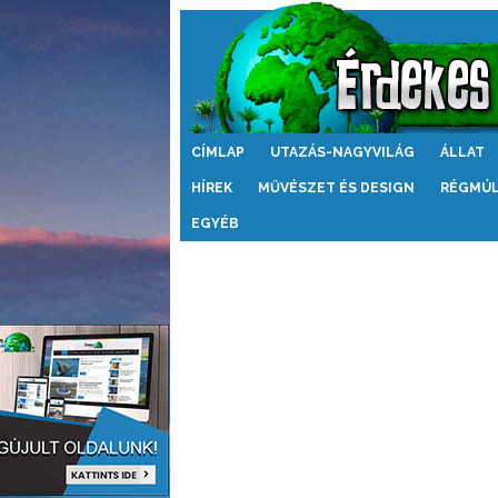
Érdekes
CÍMLAP
UTAZÁS-NAGYVILÁG
ÁLLAT
Világ
HÍREK
MŰVÉSZET ÉS DESIGN
RÉGMÚ
EGYÉB