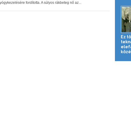
yógykezelésére fordította. A súlyos rákbeteg nő az...
Ez tö
tekn
elef
közé