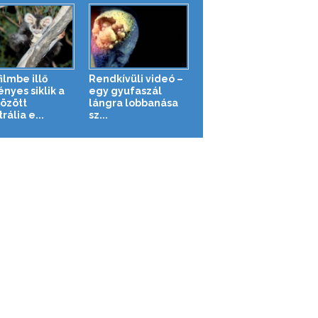
ilmbe illő
Rendkívüli videó –
nyes siklik a
egy gyufaszál
között
lángra lobbanása
rália e...
sz...