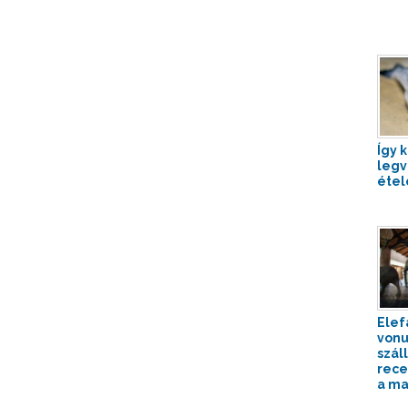
Így k
legv
étel
Elef
vonu
szál
rece
a ma.