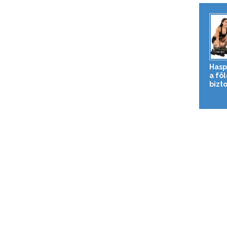
Hasp
a fö
bizto