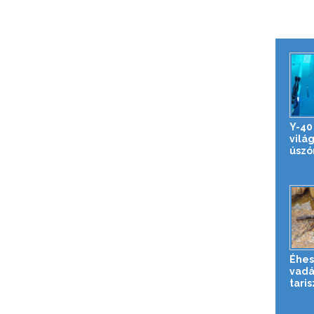
Y-40
vilá
úsz
Éhes
vadá
tari