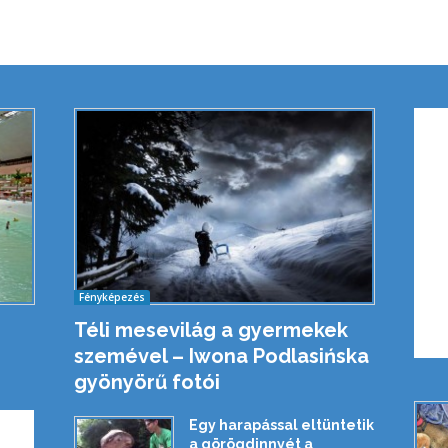
Fényképezés
Téli mesevilág a gyermekek
szemével – Iwona Podlasińska
gyönyörű fotói
Egy harapással eltüntetik
a görögdinnyét a