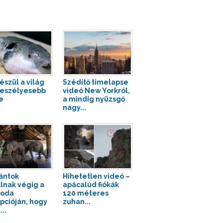
észül a világ
Szédítő timelapse
eszélyesebb
videó New Yorkról,
e
a mindig nyüzsgő
nagy...
ántok
Hihetetlen videó –
lnak végig a
apácalúd fiókák
loda
120 méteres
pcióján, hogy
zuhan...
..