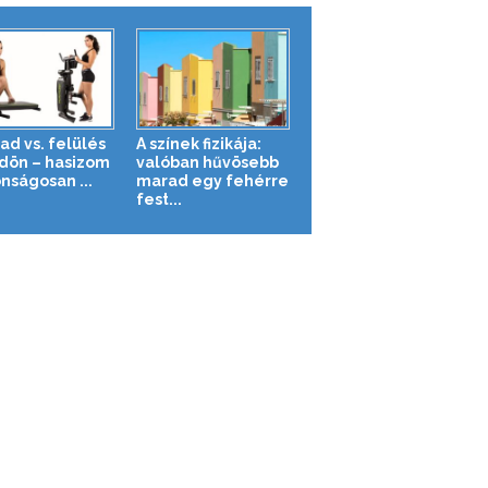
ad vs. felülés
A színek fizikája:
ldön – hasizom
valóban hűvösebb
nságosan ...
marad egy fehérre
fest...