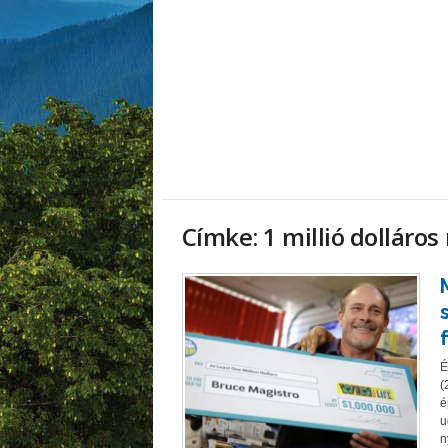
Címke: 1 millió dolláro
É
(
é
u
n