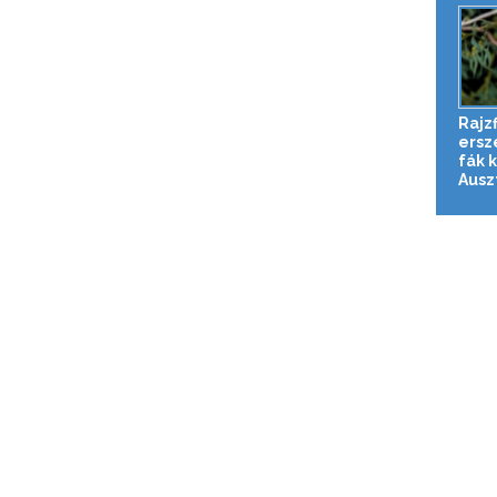
Rajzf
erszé
fák 
Auszt