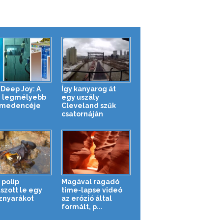
 Deep Joy: A
Így kanyarog át
g legmélyebb
egy uszály
ómedencéje
Cleveland szűk
csatornáján
 polip
Magával ragadó
szott le egy
time-lapse videó
sznyarákot
az erózió által
formált, p...