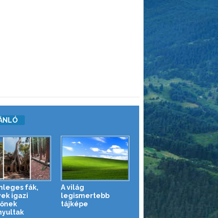
ÁNLÓ
nleges fák,
A világ
ek igazi
legismertebb
lőnek
tájképe
nyultak