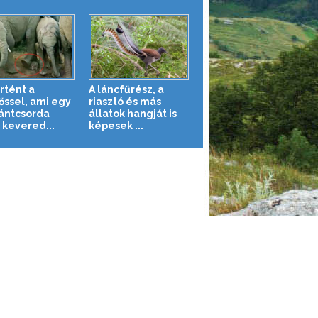
rtént a
A láncfűrész, a
őssel, ami egy
riasztó és más
ántcsorda
állatok hangját is
 kevered...
képesek ...