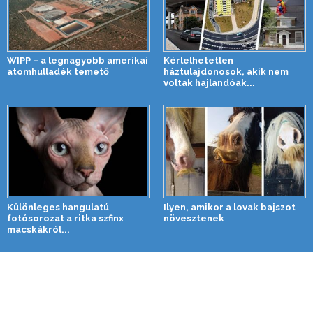
WIPP – a legnagyobb amerikai
Kérlelhetetlen
atomhulladék temető
háztulajdonosok, akik nem
voltak hajlandóak...
Különleges hangulatú
Ilyen, amikor a lovak bajszot
fotósorozat a ritka szfinx
növesztenek
macskákról...