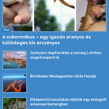
Állat
A cukormókus – egy igazán aranyos és
különleges kis erszényes
Gyönyörű légifelvétel a norvég Lofoten-
szigetcsoportról
Betsiboka: Madagaszkár vörös folyója
Elképesztő luxuslakás rejtőzik egy eldugott
arkansasi barlangban