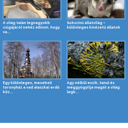
A világ talán legnagyobb
Sokszínű állatvilág –
csigájáról nehéz elhinni, hogy
különleges kinézetű állatok
va...
Egy különleges, mesebeli
Agy nélkül eszik, tanul és
toronyház a vad alaszkai erdő
meggyógyítja magát a világ
köz...
legk...