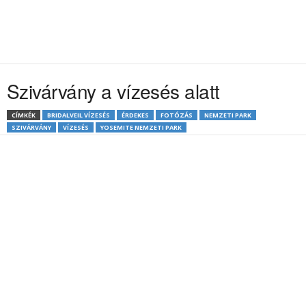
Szivárvány a vízesés alatt
CÍMKÉK
BRIDALVEIL VÍZESÉS
ÉRDEKES
FOTÓZÁS
NEMZETI PARK
SZIVÁRVÁNY
VÍZESÉS
YOSEMITE NEMZETI PARK