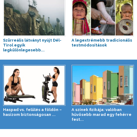
Szürreális látványt nyújt Dél-
A legextrémebb tradicionális
Tirol egyik
testmódosítások
legkülönlegesebb...
Haspad vs. felülés a földön –
A színek fizikája: valóban
hasizom biztonságosan ...
hűvösebb marad egy fehérre
fest...