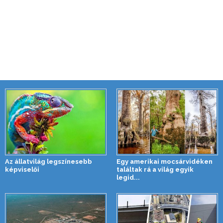
Az állatvilág legszínesebb
Egy amerikai mocsárvidéken
képviselői
találtak rá a világ egyik
legid...