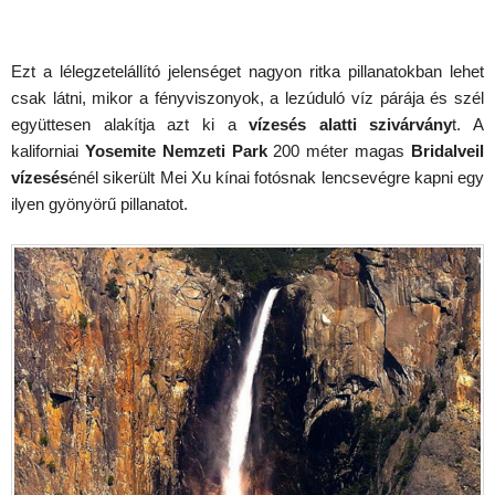
Ezt a lélegzetelállító jelenséget nagyon ritka pillanatokban lehet
csak látni, mikor a fényviszonyok, a lezúduló víz párája és szél
együttesen alakítja azt ki a
vízesés alatti szivárvány
t. A
kaliforniai
Yosemite Nemzeti Park
200 méter magas
Bridalveil
vízesés
énél sikerült Mei Xu kínai fotósnak lencsevégre kapni egy
ilyen gyönyörű pillanatot.