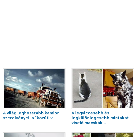
A világ leghosszabb kamion
A legviccesebb és
szerelvényei, a “közúti v...
legkülönlegesebb mintákat
viselő macskák...