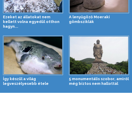
Ezeket az állatokat nem
A lenyűgöző Moeraki
kellett volna egyedül otthon
gömbsziklák
hagyn...
Így készül a világ
5 monumentális szobor, amiről
legveszélyesebb étele
még biztos nem hallottál