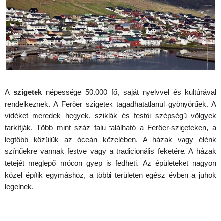
A
szigetek
népessége 50.000 fő, saját nyelvvel és kultúrával
rendelkeznek. A Feröer szigetek tagadhatatlanul gyönyörűek. A
vidéket meredek hegyek, sziklák és festői szépségű völgyek
tarkítják. Több mint száz falu található a Feröer-szigeteken, a
legtöbb közülük az óceán közelében. A házak vagy élénk
színűekre vannak festve vagy a tradicionális feketére. A házak
tetejét meglepő módon gyep is fedheti. Az épületeket nagyon
közel építik egymáshoz, a többi területen egész évben a juhok
legelnek.