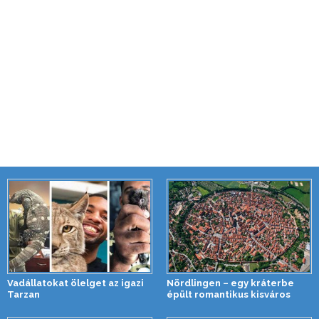
Vadállatokat ölelget az igazi
Nördlingen – egy kráterbe
Tarzan
épült romantikus kisváros