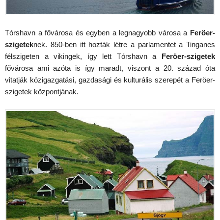
Tórshavn a fővárosa és egyben a legnagyobb városa a
Feröer-
szigetek
nek. 850-ben itt hozták létre a parlamentet a Tinganes
félszigeten a vikingek, így lett Tórshavn a
Feröer-szigetek
fővárosa ami azóta is így maradt, viszont a 20. század óta
vitatják közigazgatási, gazdasági és kulturális szerepét a Feröer-
szigetek központjának.