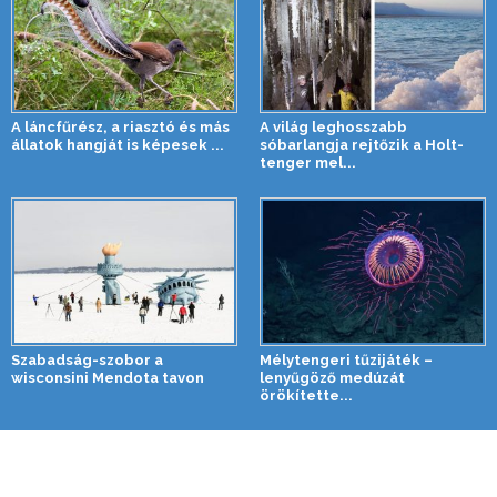
A láncfűrész, a riasztó és más
A világ leghosszabb
állatok hangját is képesek ...
sóbarlangja rejtőzik a Holt-
tenger mel...
Szabadság-szobor a
Mélytengeri tűzijáték –
wisconsini Mendota tavon
lenyűgöző medúzát
örökítette...