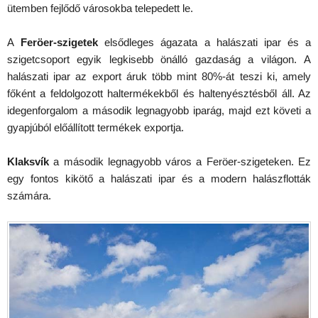
ütemben fejlődő városokba telepedett le.
A
Feröer-szigetek
elsődleges ágazata a halászati ipar és a
szigetcsoport egyik legkisebb önálló gazdaság a világon. A
halászati ipar az export áruk több mint 80%-át teszi ki, amely
főként a feldolgozott haltermékekből és haltenyésztésből áll. Az
idegenforgalom a második legnagyobb iparág, majd ezt követi a
gyapjúból előállított termékek exportja.
Klaksvík
a második legnagyobb város a Feröer-szigeteken. Ez
egy fontos kikötő a halászati ipar és a modern halászflották
számára.