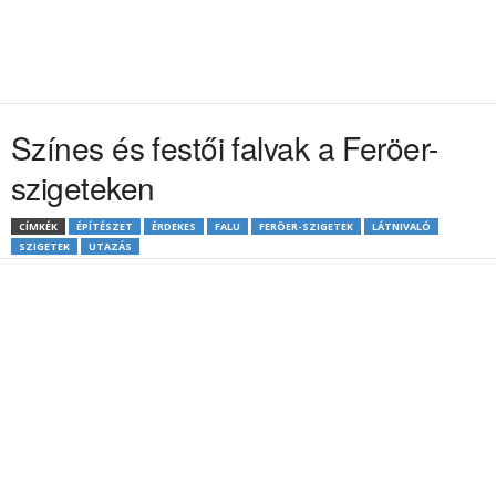
Színes és festői falvak a Feröer-
szigeteken
CÍMKÉK
ÉPÍTÉSZET
ÉRDEKES
FALU
FERÖER-SZIGETEK
LÁTNIVALÓ
SZIGETEK
UTAZÁS