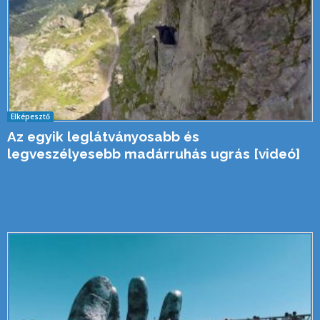
Elképesztő
Az egyik leglátványosabb és
legveszélyesebb madárruhás ugrás [videó]