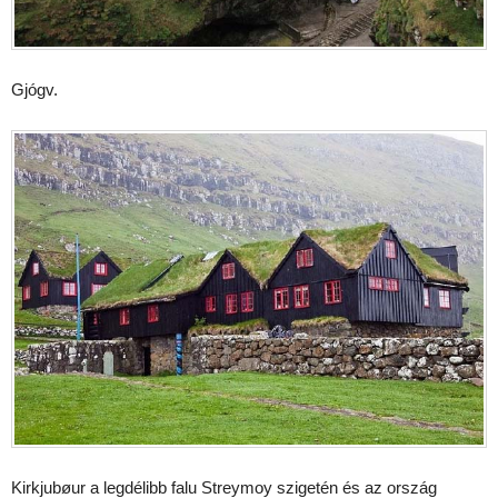
Gjógv.
Kirkjubøur a legdélibb falu Streymoy szigetén és az ország