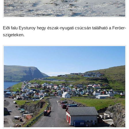
Eiði falu Eysturoy hegy észak-nyugati csúcsán található a Feröer-
szigeteken.