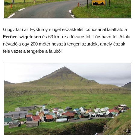
Gjógv falu az Eysturoy sziget északkeleti csúcsánál található a
Feröer-szigeteken
és 63 km-re a fővárostól, Tórshavn-tól. A falu
névadója egy 200 méter hosszú tengeri szurdok, amely észak
felé vezet a tengerbe a faluból.