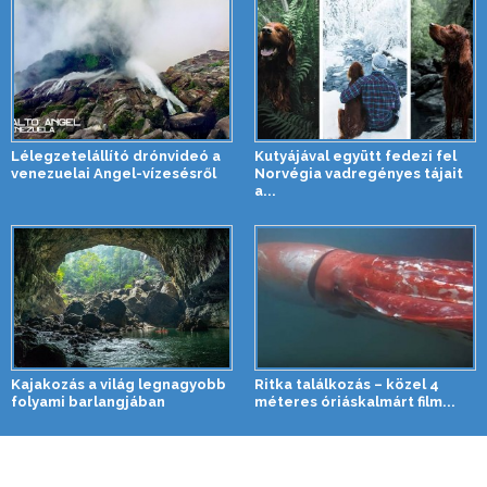
Lélegzetelállító drónvideó a
Kutyájával együtt fedezi fel
venezuelai Angel-vízesésről
Norvégia vadregényes tájait
a...
Kajakozás a világ legnagyobb
Ritka találkozás – közel 4
folyami barlangjában
méteres óriáskalmárt film...