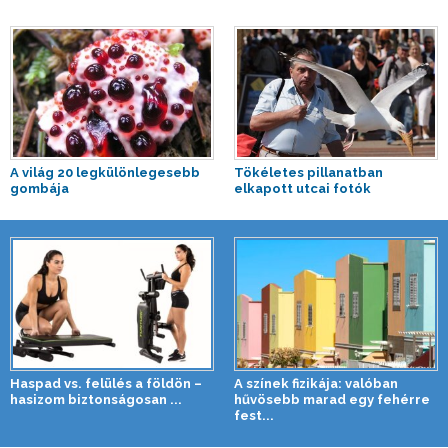
A világ 20 legkülönlegesebb
Tökéletes pillanatban
gombája
elkapott utcai fotók
Haspad vs. felülés a földön –
A színek fizikája: valóban
hasizom biztonságosan ...
hűvösebb marad egy fehérre
fest...