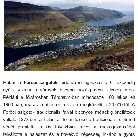
Habár a
Feröer-szigetek
történelme egészen a 6. századig
nyúlik vissza a városok nagyon sokáig nem jelentek meg.
Például a fővárosban Tórshavn-ban mindössze 100 lakos élt
1900-ban, mára azonban ez a szám megközelíti a 20.000 főt. A
Feröer-szigetek tradicionális falvai bizonyos mértékig önellátóak
voltak. 1872-ben a halászat fellendülése a tradicionális életmód
végét jelentette a kis falvakban, mivel a mezőgazdaságot
felváltotta a halászat és a növekvő népesség inkább a gyors