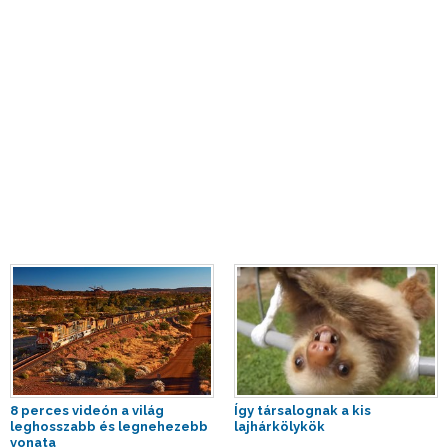
8 perces videón a világ
Így társalognak a kis
leghosszabb és legnehezebb
lajhárkölykök
vonata