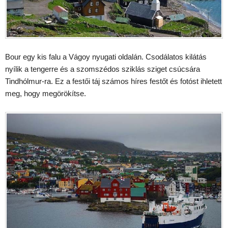
Bour egy kis falu a Vágoy nyugati oldalán. Csodálatos kilátás
nyílik a tengerre és a szomszédos sziklás sziget csúcsára
Tindhólmur-ra. Ez a festői táj számos híres festőt és fotóst ihletett
meg, hogy megörökítse.