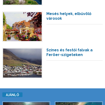
Mesés helyek, elbűvölő
városok
Színes és festői falvak a
Feröer-szigeteken
AJÁNLÓ