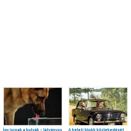
Így isznak a kutyák – látványos
A keleti blokk közlekedését