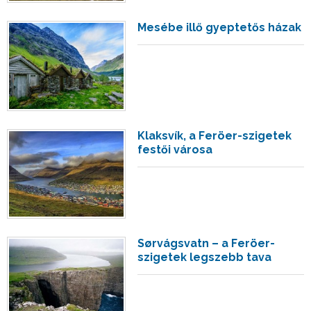
Mesébe illő gyeptetős házak
Klaksvík, a Feröer-szigetek
festői városa
Sørvágsvatn – a Feröer-
szigetek legszebb tava