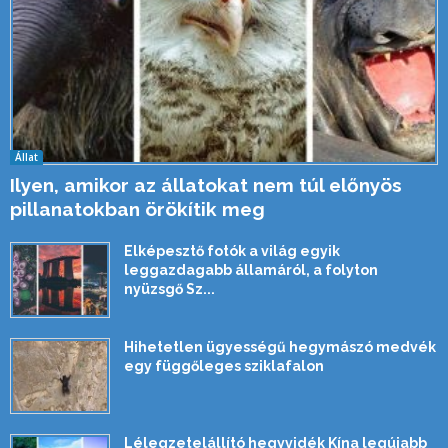
Állat
Ilyen, amikor az állatokat nem túl előnyös
pillanatokban örökítik meg
Elképesztő fotók a világ egyik
leggazdagabb államáról, a folyton
nyüzsgő Sz...
Hihetetlen ügyességű hegymászó medvék
egy függőleges sziklafalon
Lélegzetelállító hegyvidék Kína legújabb