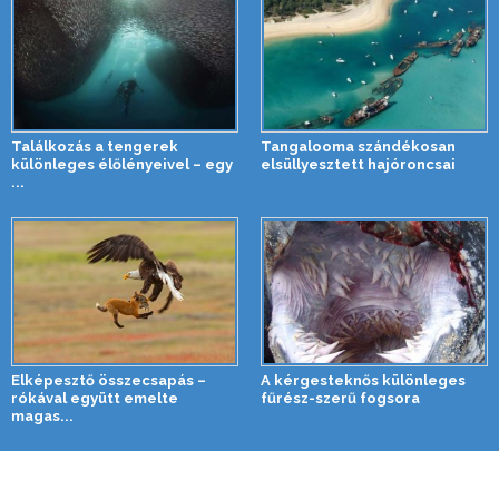
Találkozás a tengerek
Tangalooma szándékosan
különleges élőlényeivel – egy
elsüllyesztett hajóroncsai
...
Elképesztő összecsapás –
A kérgesteknős különleges
rókával együtt emelte
fűrész-szerű fogsora
magas...