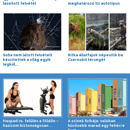
lassított felvétel
meghatározó tíz autótípus
Soha nem látott felvételt
Ritka állatfajok népesítik be
készítettek a világ egyik
Csernobil térségét
legkül...
Haspad vs. felülés a földön –
A színek fizikája: valóban
hasizom biztonságosan ...
hűvösebb marad egy fehérre