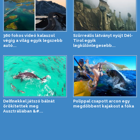
360 fokos videó kalauzol
Szürreális látványt nyújt Dél-
végig a világ egyik legszebb
Tirol egyik
autó...
legkülönlegesebb...
Delfinekkel játszó bálnát
Polippal csapott arcon egy
örökítettek meg
megdöbbent kajakost a fóka
Ausztráliában &#...