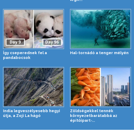
Így cseperednek fel a
Hal-tornádó a tenger mélyén
pandabocsok
India legveszélyesebb hegyi
Zöldségekkel tennék
útja, a Zoji La hágó
környezetbarátabbá az
építőipart ̵...