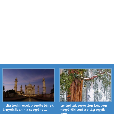
India leghíresebb épületének
Így tudták egyetlen képben
árnyékában – a szegény ...
megörökíteni a világ egyik
legn...