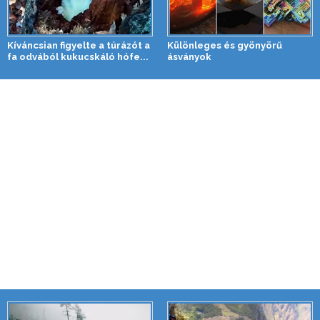
Kíváncsian figyelte a túrázót a
Különleges és gyönyörű
fa odvából kukucskáló hófe...
ásványok