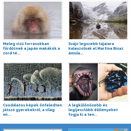
Meleg vizű forrásokban
Svájc legszebb tájaiara
fürdőznek a japán makákók a
kalauzolnak el Martina Bisaz
zord té...
ámula...
Csodálatos képek önfeledten
A legkülönösebb és
játszó gyerekekről, a világ
legijesztőbb élőlényeket
mi...
fogja ki a ten...