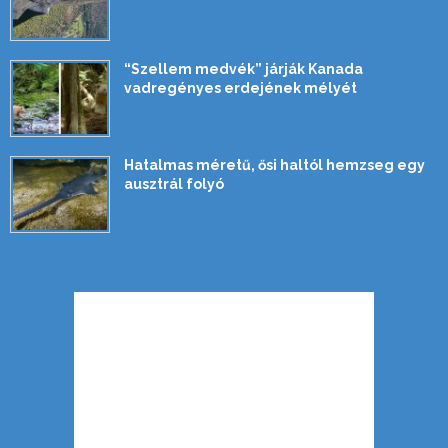
“Szellem medvék” járják Kanada
vadregényes erdejének mélyét
Hatalmas méretű, ősi haltól hemzseg egy
ausztrál folyó