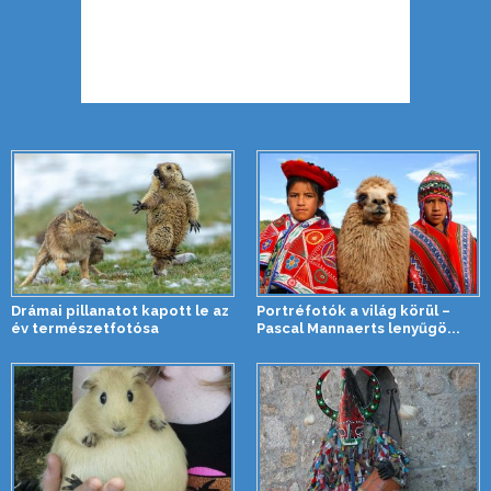
Drámai pillanatot kapott le az
Portréfotók a világ körül –
év természetfotósa
Pascal Mannaerts lenyűgö...