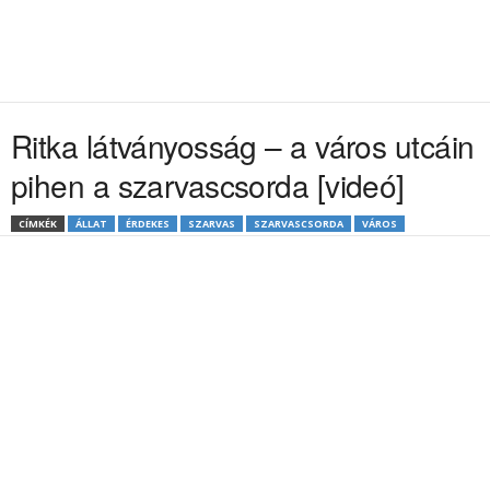
Ritka látványosság – a város utcáin
pihen a szarvascsorda [videó]
CÍMKÉK
ÁLLAT
ÉRDEKES
SZARVAS
SZARVASCSORDA
VÁROS