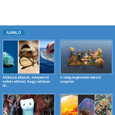
AJÁNLÓ
Átlátszó állatok, melyekről
A világ legkisebb lakott
nehéz elhinni, hogy valóban
szigetei
lé...