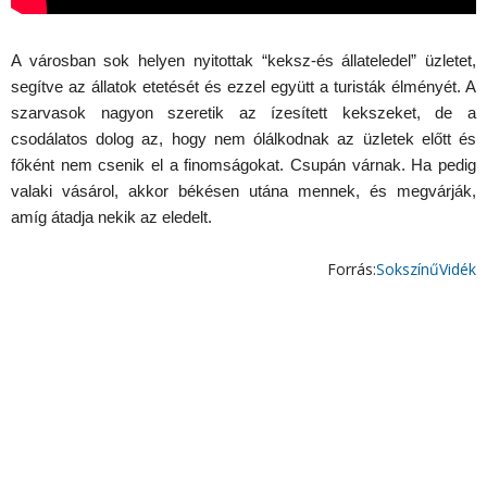
A városban sok helyen nyitottak “keksz-és állateledel” üzletet,
segítve az állatok etetését és ezzel együtt a turisták élményét. A
szarvasok nagyon szeretik az ízesített kekszeket, de a
csodálatos dolog az, hogy nem ólálkodnak az üzletek előtt és
főként nem csenik el a finomságokat. Csupán várnak. Ha pedig
valaki vásárol, akkor békésen utána mennek, és megvárják,
amíg átadja nekik az eledelt.
Forrás:
SokszínűVidék