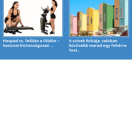
Haspad vs. felülés a földön –
A színek fizikája: valóban
hasizom biztonságosan ...
hűvösebb marad egy fehérre
fest...