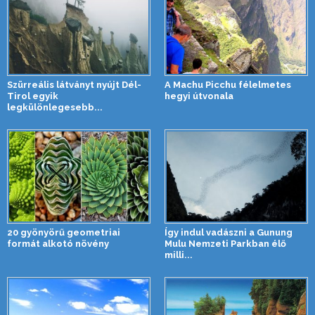
Szürreális látványt nyújt Dél-
A Machu Picchu félelmetes
Tirol egyik
hegyi útvonala
legkülönlegesebb...
20 gyönyörű geometriai
Így indul vadászni a Gunung
formát alkotó növény
Mulu Nemzeti Parkban élő
milli...