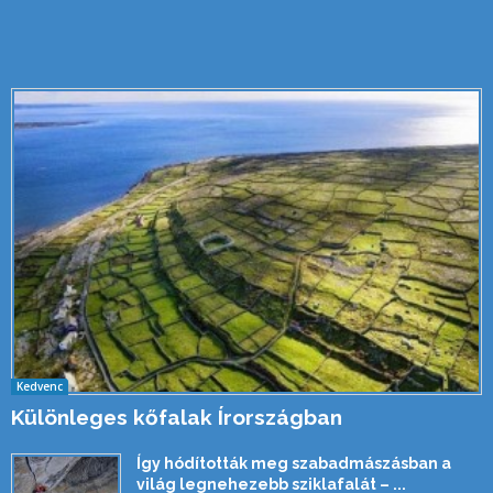
Kedvenc
Különleges kőfalak Írországban
Így hódították meg szabadmászásban a
világ legnehezebb sziklafalát – ...