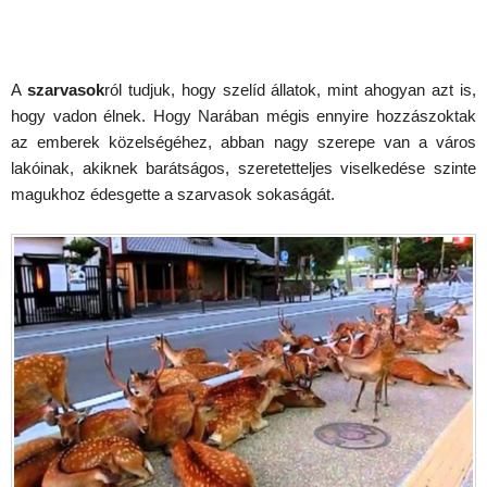
A
szarvasok
ról tudjuk, hogy szelíd állatok, mint ahogyan azt is,
hogy vadon élnek. Hogy Narában mégis ennyire hozzászoktak
az emberek közelségéhez, abban nagy szerepe van a város
lakóinak, akiknek barátságos, szeretetteljes viselkedése szinte
magukhoz édesgette a szarvasok sokaságát.