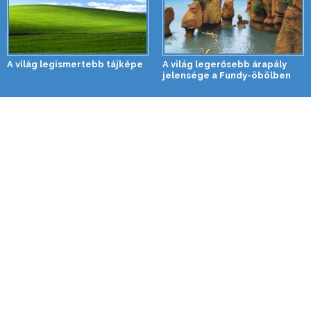
A világ legismertebb tájképe
A világ legerősebb árapály
jelensége a Fundy-öbölben