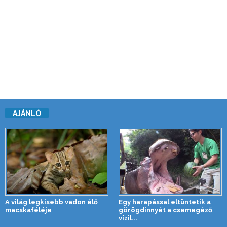
AJÁNLÓ
A világ legkisebb vadon élő
Egy harapással eltüntetik a
macskaféléje
görögdinnyét a csemegéző
vízil...