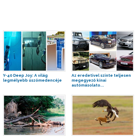
Y-40 Deep Joy: A világ
Az eredetivel szinte teljesen
legmélyebb úszómedencéje
megegyező kínai
autómásolato...