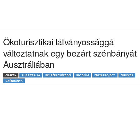
Ökoturisztikai látványossággá
változtatnak egy bezárt szénbányát
Ausztráliában
CÍMKÉK
AUSZTRÁLIA
BELTÉRI ESŐERDŐ
BIODÓM
EDEN PROJECT
ÉRDEKES
SZÉNBÁNYA