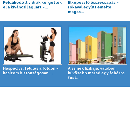
Feldühödött vidrák kergették
Elképesztő összecsapás –
el a kíváncsi jaguárt –...
rókával együtt emelte
magas...
Haspad vs. felülés a földön –
A színek fizikája: valóban
hasizom biztonságosan ...
hűvösebb marad egy fehérre
fest...