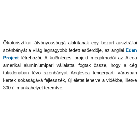
Ökoturisztikai látványossággá alakítanak egy bezárt ausztráliai
szénbányát a világ legnagyobb fedett esőerdője, az angliai
Eden
Project
létrehozói. A különleges projekt megálmodói az Alcoa
amerikai alumíniumipari vállalattal fogtak össze, hogy a cég
tulajdonában lévő szénbányát Anglesea tengerparti városban
kertek sokaságává fejlesszék, új életet lehelve a vidékbe, illetve
300 új munkahelyet teremtve.