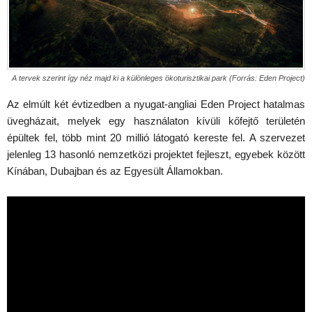
A tervek szerint így néz majd ki a különleges ökoturisztikai park (Forrás: Eden Project)
Az elmúlt két évtizedben a nyugat-angliai Eden Project hatalmas
üvegházait, melyek egy használaton kívüli kőfejtő területén
épültek fel, több mint 20 millió látogató kereste fel. A szervezet
jelenleg 13 hasonló nemzetközi projektet fejleszt, egyebek között
Kínában, Dubajban és az Egyesült Államokban.