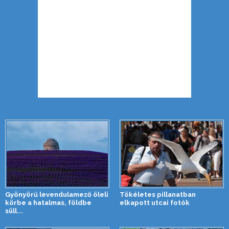
Gyönyörű levendulamező öleli
Tökéletes pillanatban
körbe a hatalmas, földbe
elkapott utcai fotók
süll...