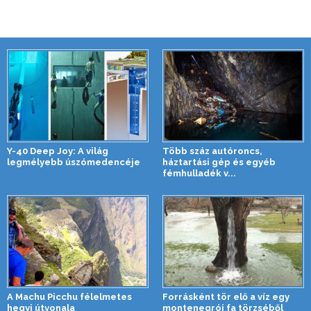
Y-40 Deep Joy: A világ
Több száz autóroncs,
legmélyebb úszómedencéje
háztartási gép és egyéb
fémhulladék v...
A Machu Picchu félelmetes
Forrásként tör elő a víz egy
hegyi útvonala
montenegrói fa törzséből