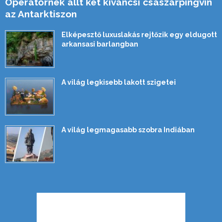
Operatőrnek állt két kíváncsi császárpingvin
az Antarktiszon
Elképesztő luxuslakás rejtőzik egy eldugott
arkansasi barlangban
A világ legkisebb lakott szigetei
A világ legmagasabb szobra Indiában