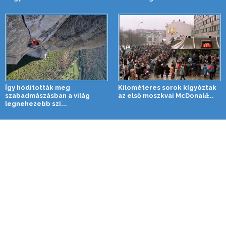
Így hódították meg
Kilométeres sorok kígyóztak
szabadmászásban a világ
az első moszkvai McDonald̵...
legnehezebb szi...