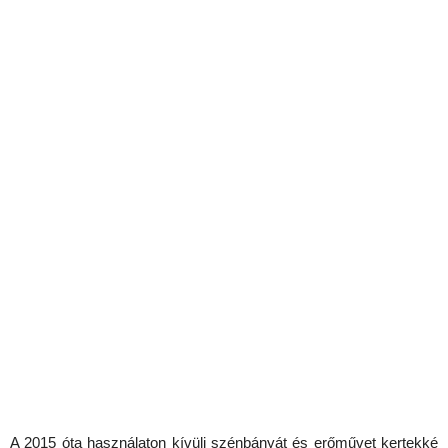
A 2015 óta használaton kívüli szénbányát és erőművet kertekké