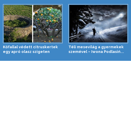
Kőfallal védett citruskertek
Téli mesevilág a gyermekek
egy apró olasz szigeten
szemével – Iwona Podlasiń...