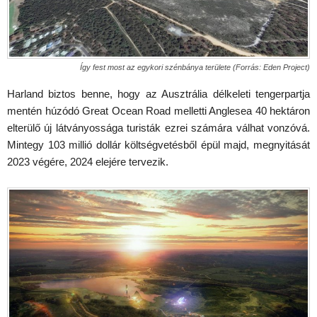
Így fest most az egykori szénbánya területe (Forrás: Eden Project)
Harland biztos benne, hogy az Ausztrália délkeleti tengerpartja
mentén húzódó Great Ocean Road melletti Anglesea 40 hektáron
elterülő új látványossága turisták ezrei számára válhat vonzóvá.
Mintegy 103 millió dollár költségvetésből épül majd, megnyitását
2023 végére, 2024 elejére tervezik.