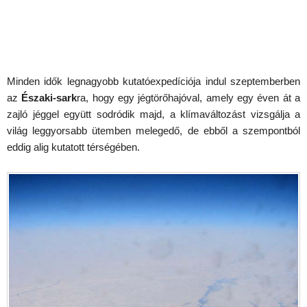
Minden idők legnagyobb kutatóexpedíciója indul szeptemberben
az
Északi-sark
ra, hogy egy jégtörőhajóval, amely egy éven át a
zajló jéggel együtt sodródik majd, a klímaváltozást vizsgálja a
világ leggyorsabb ütemben melegedő, de ebből a szempontból
eddig alig kutatott térségében.