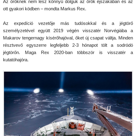
Az őröknek nem lesz könnyű dolguk az örök éjszakában és az
ott gyakori ködben – mondta Markus Rex.
Az expedíció vezetője más tudósokkal és a jégtörő
személyzetével együtt 2019 végén visszatér Norvégiába a
Makarov tengernagy kísérőhajóval, őket új csapat váltja. Minden
résztvevő egyszerre legfeljebb 2-3 hónapot tölt a sodródó
jégtörőn. Maga Rex 2020-ban többször is visszatér a
kutatóhajóra.