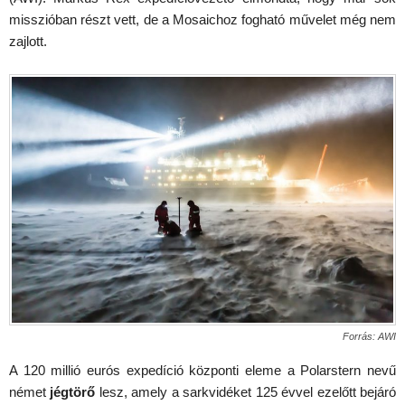
misszióban részt vett, de a Mosaichoz fogható művelet még nem
zajlott.
Forrás: AWI
A 120 millió eurós expedíció központi eleme a Polarstern nevű
német
jégtörő
lesz, amely a sarkvidéket 125 évvel ezelőtt bejáró