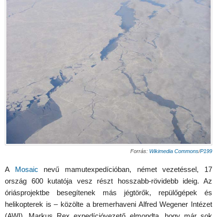
Forrás:
Wikimedia Commons
/
P199
A
Mosaic
nevű mamutexpedícióban, német vezetéssel, 17
ország 600 kutatója vesz részt hosszabb-rövidebb ideig. Az
óriásprojektbe besegítenek más jégtörők, repülőgépek és
helikopterek is – közölte a bremerhaveni Alfred Wegener Intézet
(AWI). Markus Rex expedícióvezető elmondta, hogy már sok