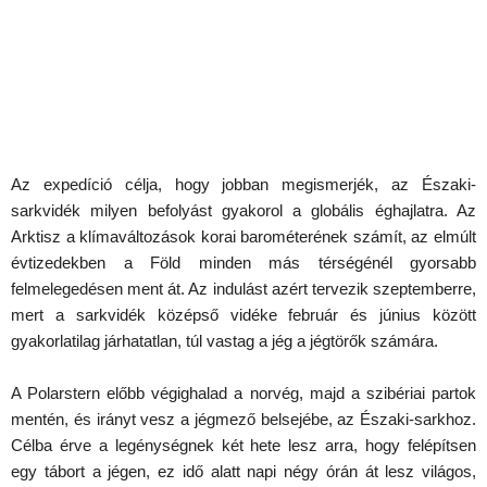
Az expedíció célja, hogy jobban megismerjék, az Északi-
sarkvidék milyen befolyást gyakorol a globális éghajlatra. Az
Arktisz a klímaváltozások korai barométerének számít, az elmúlt
évtizedekben a Föld minden más térségénél gyorsabb
felmelegedésen ment át. Az indulást azért tervezik szeptemberre,
mert a sarkvidék középső vidéke február és június között
gyakorlatilag járhatatlan, túl vastag a jég a jégtörők számára.
A Polarstern előbb végighalad a norvég, majd a szibériai partok
mentén, és irányt vesz a jégmező belsejébe, az Északi-sarkhoz.
Célba érve a legénységnek két hete lesz arra, hogy felépítsen
egy tábort a jégen, ez idő alatt napi négy órán át lesz világos,