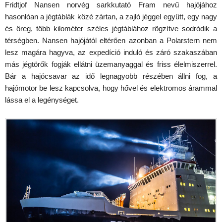
Fridtjof Nansen norvég sarkkutató Fram nevű hajójához
hasonlóan a jégtáblák közé zártan, a zajló jéggel együtt, egy nagy
és öreg, több kilométer széles jégtáblához rögzítve sodródik a
térségben. Nansen hajójától eltérően azonban a Polarstern nem
lesz magára hagyva, az expedíció induló és záró szakaszában
más jégtörők fogják ellátni üzemanyaggal és friss élelmiszerrel.
Bár a hajócsavar az idő legnagyobb részében állni fog, a
hajómotor be lesz kapcsolva, hogy hővel és elektromos árammal
lássa el a legénységet.