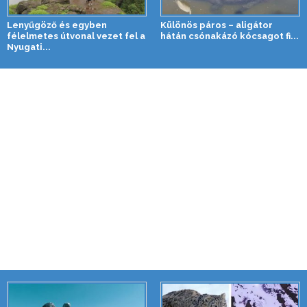
Lenyűgöző és egyben
Különös páros – aligátor
félelmetes útvonal vezet fel a
hátán csónakázó kócsagot fi...
Nyugati...