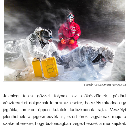
Forrás: AWI/Stefan Hendricks
Jelenleg teljes gőzzel folynak az előkészületek, például
vészterveket dolgoznak ki arra az esetre, ha szétszakadna egy
jégtábla, amikor éppen kutatók tartózkodnak rajta. Veszélyt
jelenthetnek a jegesmedvék is, ezért őrök vigyáznak majd a
szakemberekre, hogy biztonságban végezhessék a munkájukat.