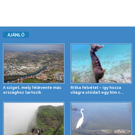
AJÁNLÓ
A sziget, mely félévente más
Ritka felvétel – így hozza
országhoz tartozik
világra utódait egy hím c...