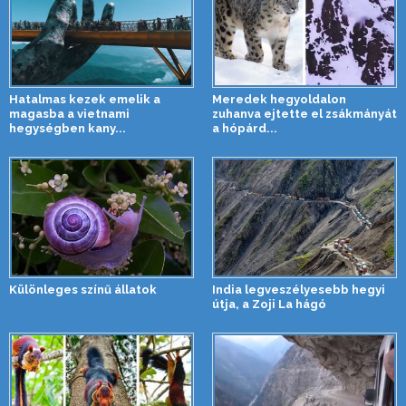
Hatalmas kezek emelik a
Meredek hegyoldalon
magasba a vietnami
zuhanva ejtette el zsákmányát
hegységben kany...
a hópárd...
Különleges színű állatok
India legveszélyesebb hegyi
útja, a Zoji La hágó