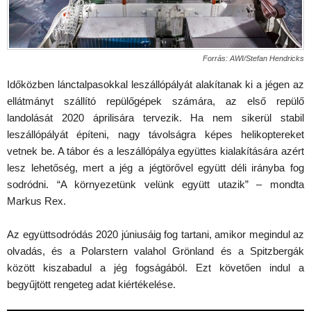
Forrás: AWI/Stefan Hendricks
Időközben lánctalpasokkal leszállópályát alakítanak ki a jégen az
ellátmányt szállító repülőgépek számára, az első repülő
landolását 2020 áprilisára tervezik. Ha nem sikerül stabil
leszállópályát építeni, nagy távolságra képes helikoptereket
vetnek be. A tábor és a leszállópálya együttes kialakítására azért
lesz lehetőség, mert a jég a jégtörővel együtt déli irányba fog
sodródni. “A környezetünk velünk együtt utazik” – mondta
Markus Rex.
Az együttsodródás 2020 júniusáig fog tartani, amikor megindul az
olvadás, és a Polarstern valahol Grönland és a Spitzbergák
között kiszabadul a jég fogságából. Ezt követően indul a
begyűjtött rengeteg adat kiértékelése.