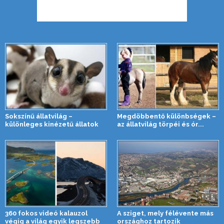
Sokszínű állatvilág –
Megdöbbentő különbségek –
különleges kinézetű állatok
az állatvilág törpéi és ór...
360 fokos videó kalauzol
A sziget, mely félévente más
végig a világ egyik legszebb
országhoz tartozik