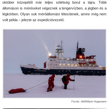
október közepétől már teljes sötétség borul a tájra. Több
állomáson is méréseket végeznek a tengervízben, a jégben és a
légkörben. Olyan sok mérőállomást létesítenek, amire még nem
volt példa – jelezte az expedícióvezető.
Forrás: AWI/Mario Hoppmann