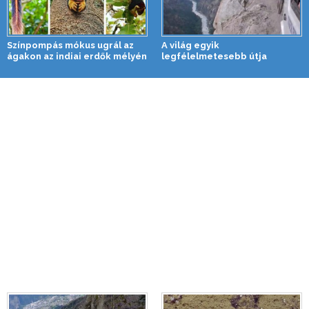
Színpompás mókus ugrál az
A világ egyik
ágakon az indiai erdők mélyén
legfélelmetesebb útja