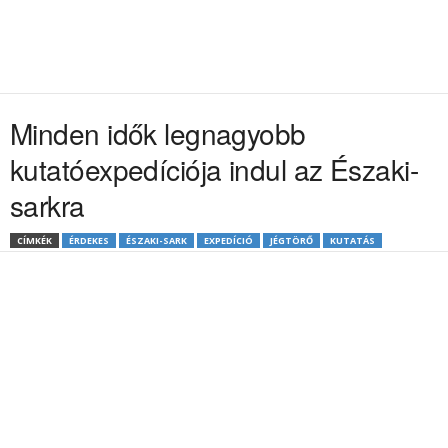
Minden idők legnagyobb
kutatóexpedíciója indul az Északi-
sarkra
CÍMKÉK
ÉRDEKES
ÉSZAKI-SARK
EXPEDÍCIÓ
JÉGTÖRŐ
KUTATÁS