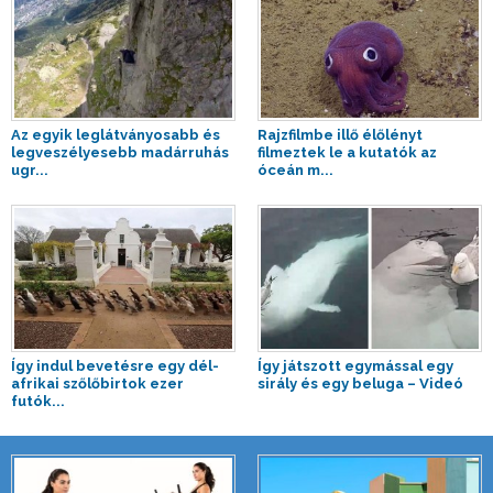
Az egyik leglátványosabb és
Rajzfilmbe illő élőlényt
legveszélyesebb madárruhás
filmeztek le a kutatók az
ugr...
óceán m...
Így indul bevetésre egy dél-
Így játszott egymással egy
afrikai szőlőbirtok ezer
sirály és egy beluga – Videó
futók...