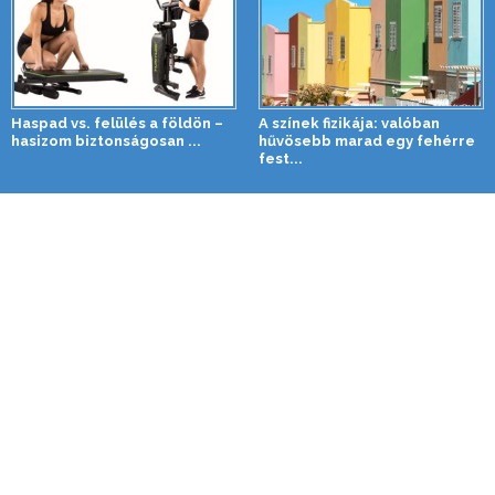
Haspad vs. felülés a földön –
A színek fizikája: valóban
hasizom biztonságosan ...
hűvösebb marad egy fehérre
fest...