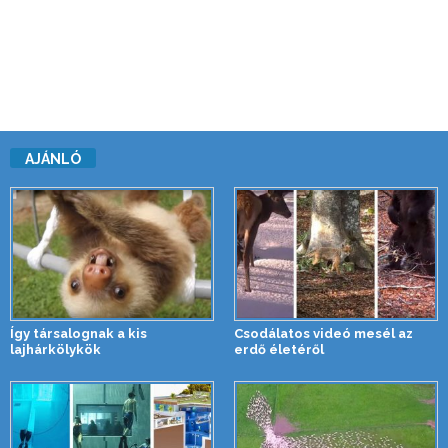
AJÁNLÓ
Így társalognak a kis
Csodálatos videó mesél az
lajhárkölykök
erdő életéről