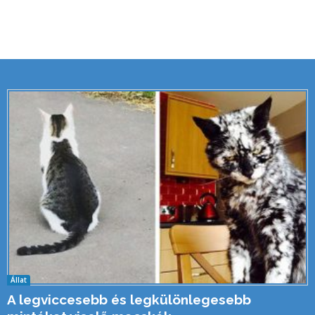
Állat
A legviccesebb és legkülönlegesebb