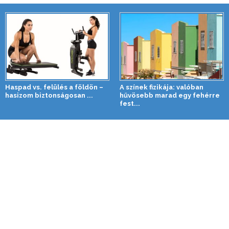
Haspad vs. felülés a földön –
A színek fizikája: valóban
hasizom biztonságosan ...
hűvösebb marad egy fehérre
fest...