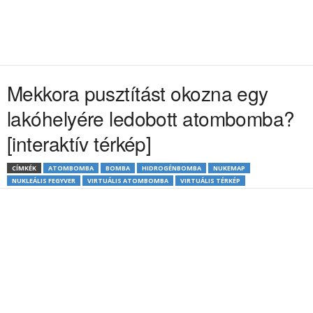
Mekkora pusztítást okozna egy
lakóhelyére ledobott atombomba?
[interaktív térkép]
CÍMKÉK
ATOMBOMBA
BOMBA
HIDROGÉNBOMBA
NUKEMAP
NUKLEÁLIS FEGYVER
VIRTUÁLIS ATOMBOMBA
VIRTUÁLIS TÉRKÉP