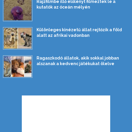
Rajzfilmbe illő élőlényt filmeztek le a
kutatók az óceán mélyén
Különleges kinézetű állat rejtőzik a föld
alatt az afrikai vadonban
Ragaszkodó állatok, akik sokkal jobban
alszanak a kedvenc játékukat ölelve