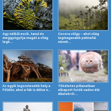
Agy nélkül eszik, tanul és
Cocora völgy – ahol világ
meggyógyítja magát a világ
legmagasabb pálmafái
legk...
nőnek...
Az egyik legszelesebb hely a
Tökéletes pillanatban
Földön, ahol a fák is dőlve n...
elkapott fotók vadon élő
állatokról ...