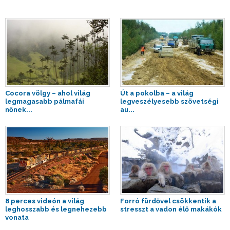
Cocora völgy – ahol világ
Út a pokolba – a világ
legmagasabb pálmafái
legveszélyesebb szövetségi
nőnek...
au...
8 perces videón a világ
Forró fürdővel csökkentik a
leghosszabb és legnehezebb
stresszt a vadon élő makákók
vonata