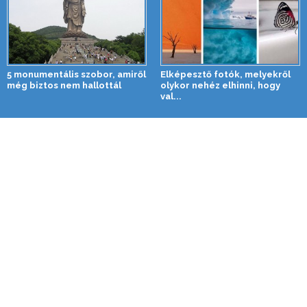
5 monumentális szobor, amiről
Elképesztő fotók, melyekről
még biztos nem hallottál
olykor nehéz elhinni, hogy
val...