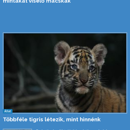
mintákat viselő macskák
Állat
Többféle tigris létezik, mint hinnénk