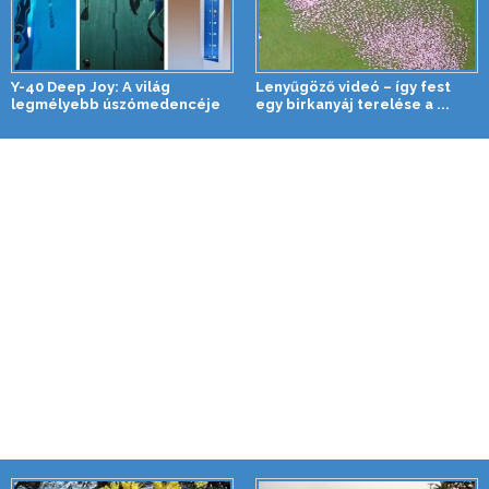
Y-40 Deep Joy: A világ
Lenyűgöző videó – így fest
legmélyebb úszómedencéje
egy birkanyáj terelése a ...