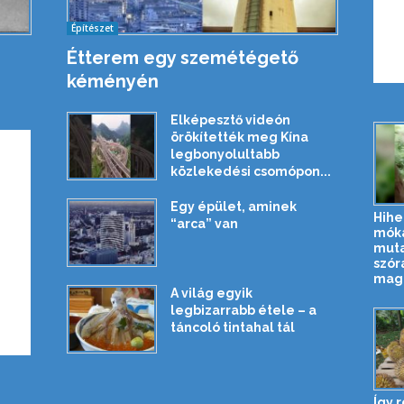
Építészet
Étterem egy szemétégető
kéményén
Elképesztő videón
örökítették meg Kína
legbonyolultabb
közlekedési csomópon...
Egy épület, aminek
Hihe
“arca” van
mók
muta
szór
magá
A világ egyik
legbizarrabb étele – a
táncoló tintahal tál
Így 