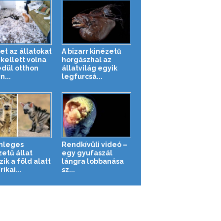
et az állatokat
A bizarr kinézetű
kellett volna
horgászhal az
dül otthon
állatvilág egyik
n...
legfurcsá...
nleges
Rendkívüli videó –
zetű állat
egy gyufaszál
zik a föld alatt
lángra lobbanása
rikai...
sz...