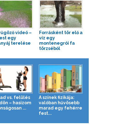
űgöző videó –
Forrásként tör elő a
fest egy
víz egy
anyáj terelése
montenegrói fa
törzséből
ad vs. felülés
A színek fizikája:
ldön – hasizom
valóban hűvösebb
nságosan ...
marad egy fehérre
fest...