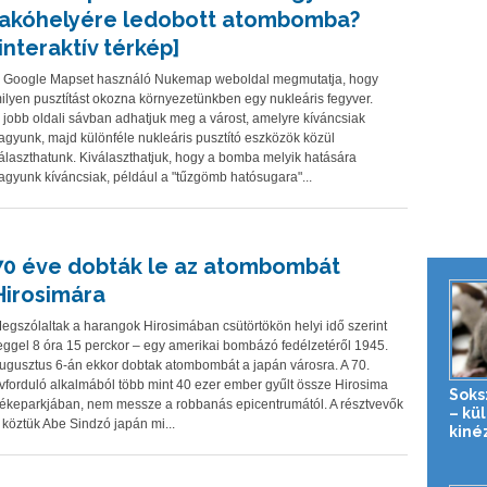
lakóhelyére ledobott atombomba?
[interaktív térkép]
 Google Mapset használó Nukemap weboldal megmutatja, hogy
ilyen pusztítást okozna környezetünkben egy nukleáris fegyver.
 jobb oldali sávban adhatjuk meg a várost, amelyre kíváncsiak
agyunk, majd különféle nukleáris pusztító eszközök közül
álaszthatunk. Kiválaszthatjuk, hogy a bomba melyik hatására
agyunk kíváncsiak, például a "tűzgömb hatósugara"...
70 éve dobták le az atombombát
Hirosimára
egszólaltak a harangok Hirosimában csütörtökön helyi idő szerint
eggel 8 óra 15 perckor – egy amerikai bombázó fedélzetéről 1945.
ugusztus 6-án ekkor dobtak atombombát a japán városra. A 70.
vforduló alkalmából több mint 40 ezer ember gyűlt össze Hirosima
Soks
ékeparkjában, nem messze a robbanás epicentrumától. A résztvevők
– kü
 köztük Abe Sindzó japán mi...
kiné