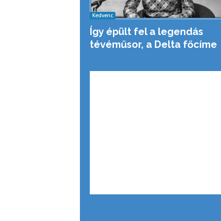
Kedvenc
Így épült fel a legendás
tévéműsor, a Delta főcíme