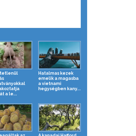
tetlenül
Hatalmas kezek
ás
emelik a magasba
tványokkal
a vietnami
akoztatja
hegységben kany...
t a le...
reagáltak az
A kanadai Hafford