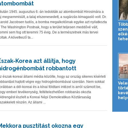
atombombát
iután 1945. augusztus 6.-án ledobták az atombombát Hirosimára a
áj megsemmisült, a talaj elszenesedett, a sugárzás kimagasló volt. Dr.
arold Jacobsen tudós, a bomba megalkotóinak egyike azt nyilatkozta
Több
 The Washington Postnak, hogy a terület teljesen meddővé vált,
szen
emmi sem fog ott teremni 75 évig. De a természetnek más tervei
elké
oltak. A következő ta...
tehe
Észak-Korea azt állítja, hogy
hidrogénbombát robbantott
z észak-koreai állami média közölte, hogy az ország sikeres kísérleti
obbantást hajtott végre egy hidrogénbombával szerdán. Nem sokkal
Vele
orábban a dél-koreai és a kínai földtani intézet is arról számolt be,
tört
ogy emberi tevékenység, feltételezhetően robbanás okozta
kevé
öldrengést észlelt a Koreai Népi Demokratikus Köztársaság
helye
szakkeleti részén. Az állami ...
Mekkora pusztítást okozna egy