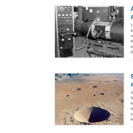
1
d
n
N
p
(
A
N
k
l
a
k