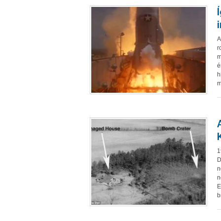
A
r
m
é
h
m
1
D
n
n
E
b