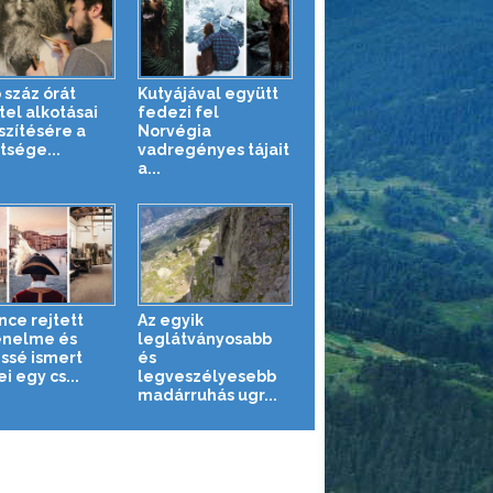
 száz órát
Kutyájával együtt
tel alkotásai
fedezi fel
szítésére a
Norvégia
tsége...
vadregényes tájait
a...
nce rejtett
Az egyik
énelme és
leglátványosabb
ssé ismert
és
i egy cs...
legveszélyesebb
madárruhás ugr...