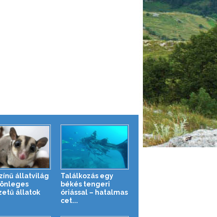
zínű állatvilág
Találkozás egy
lönleges
békés tengeri
zetű állatok
óriással – hatalmas
cet...