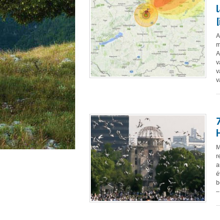
A
m
A
v
v
v
M
r
a
é
b
–