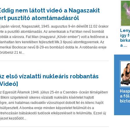
Eddig nem látott videó a Nagaszakit
ért pusztító atomtámadásról
 japán várost, Nagaszakit, 1945. augusztus 9-én délelőtt 11:02 órakor
Leny
rte a pusztító atomtámadás. Az amerikaiak a Fat Man nevű bombát
így 
obták a városra. Fat Man (magyarul „Kövér ember”) volt a fedőneve a
birk
anhattan terv keretében fejlesztett Mk.3 típusú atomfegyvernek. Az
a ...
merikai Bockscar nevű B-29-es bombázó dobta le. A robbanás ereje
örülbelül 21 ki...
Az első vízalatti nukleáris robbantás
[Videó]
Hasp
z Egyesült Államok 1946. július 25-én a Csendes- óceán térségében
a fö
 Bikini szigeteknél sikeres vízalatti nukleális kísérletet hajtott
bizto
égre, ami hatalmas radioaktív vízoszlopot dobott fel és kilenc hajót
lsüllyesztett. A bomba ereje minden képzeletet felülmúlt és a
étrehozásán bábáskodó tudósok elképzeléseit is felülmúlta. Ezzel új
ejezet kezdődöt...