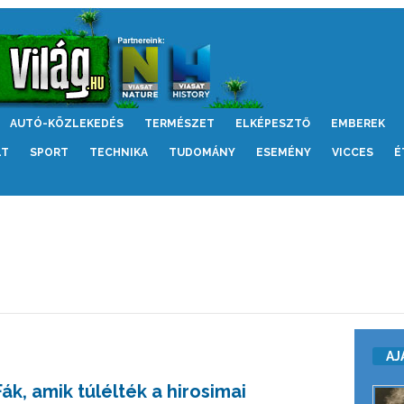
AUTÓ-KÖZLEKEDÉS
TERMÉSZET
ELKÉPESZTŐ
EMBEREK
LT
SPORT
TECHNIKA
TUDOMÁNY
ESEMÉNY
VICCES
É
AJ
Fák, amik túlélték a hirosimai