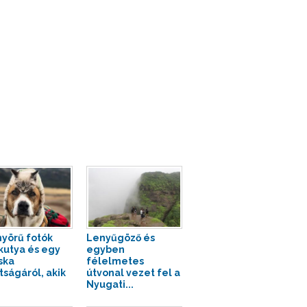
yörű fotók
Lenyűgöző és
kutya és egy
egyben
ska
félelmetes
tságáról, akik
útvonal vezet fel a
Nyugati...