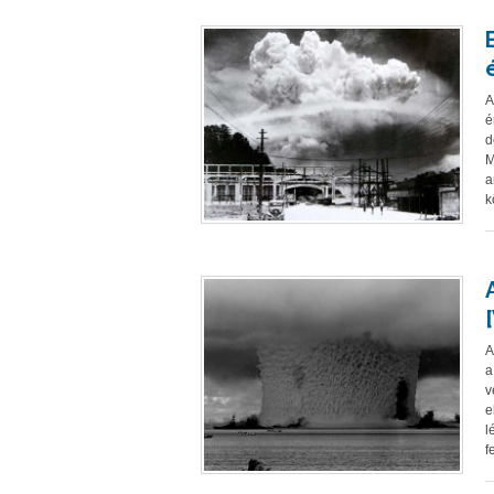
A
é
d
M
a
k
A
a
v
e
l
f