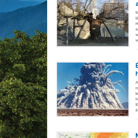
M
t
H
a
s
v
A
r
k
h
f
é