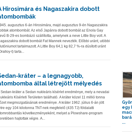
A Hirosimára és Nagaszakira dobott
atombombák
945. augusztus 6-án Hirosimára, majd augusztus 9-én Nagaszakira
obtak atombombát. Az első Japánra dobott bombát az Enola Gay
evű B-29-es bombázó szállította, amelynek a neve Little Boy volt. A
agaszakira dobott bombát Fat Mannek nevezték. Előbbi uránt, utóbbi
lutóniumot tartalmazott. A Little Boy 64,1 kg 82,7 %-ra dúsított uránt
Oralloy-t) tarta...
Sedan-kráter – a legnagyobb,
atombomba által létrejött mélyedés
 Sedan-kráter a Sedan nukleáris kísérlet eredménye, mely a nevadai
ukleáris Kísérleti Területen található. A kráter közel 11 millió tonna
Gyön
őzet megmozgatásának eredménye. A kráter 1962. július 6-án jött
egy 
étre egy 104 kilotonna TNT-nek megfelelő (435 TJ) földalatti
mac
tomrobbantás következményeként, melyet a Plowshare-program
bará
eretében hajtottak végre. A...
...