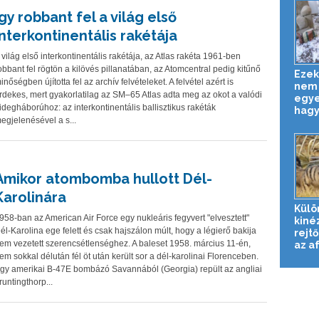
Így robbant fel a világ első
interkontinentális rakétája
 világ első interkontinentális rakétája, az Atlas rakéta 1961-ben
obbant fel rögtön a kilövés pillanatában, az Atomcentral pedig kitűnő
Ezek
inőségben újította fel az archív felvételeket. A felvétel azért is
nem 
rdekes, mert gyakorlatilag az SM–65 Atlas adta meg az okot a valódi
egye
idegháborúhoz: az interkontinentális ballisztikus rakéták
hagy
egjelenésével a s...
Amikor atombomba hullott Dél-
Karolinára
Külö
958-ban az American Air Force egy nukleáris fegyvert "elvesztett"
kiné
él-Karolina ege felett és csak hajszálon múlt, hogy a légierő bakija
rejtő
em vezetett szerencsétlenséghez. A baleset 1958. március 11-én,
az af
em sokkal délután fél öt után került sor a dél-karolinai Florenceben.
gy amerikai B-47E bombázó Savannából (Georgia) repült az angliai
runtingthorp...