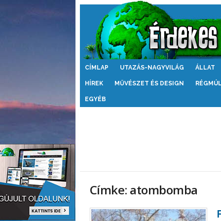
Érdekes
CÍMLAP
UTAZÁS-NAGYVILÁG
ÁLLAT
Világ
HÍREK
MŰVÉSZET ÉS DESIGN
RÉGMÚ
EGYÉB
Címke: atombomba