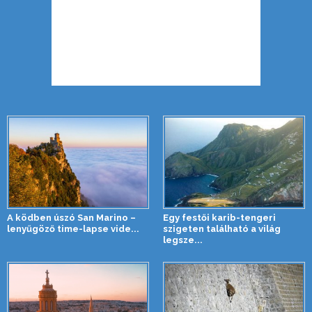
A ködben úszó San Marino –
Egy festői karib-tengeri
lenyűgöző time-lapse vide...
szigeten található a világ
legsze...