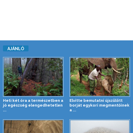
AJÁNLÓ
Heti két óra a természetben a
Elvitte bemutatni újszülött
jó egészség elengedhetetlen
borját egykori megmentőinek
...
a ...