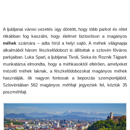
A ljubljanai városi vezetés úgy döntött, hogy több parkot és rétet
ritkábban fog kaszálni, hogy élelmet biztosítson a magányos
méhek
számára – adta hírül a helyi sajtó. A méhek világnapja
alkalmából három fészkelődobozt is állítottak a szlovén főváros
parkjaiban. Luka Sparl, a ljubljanai Tivoli, Siska és Roznik Tájpark
munkatársa elmondta, hogy a méhkasoktól eltérően, amelyeket
mézelő méhek laknak, a fészkelődobozokat magányos méhek
használják, ők nagyon fontosak a beporzás szempontjából.
Szlovéniában 562 magányos méhfajt jegyeztek fel, köztük 35
poszméhfajt.