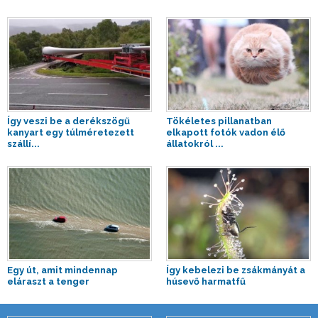
Így veszi be a derékszögű
Tökéletes pillanatban
kanyart egy túlméretezett
elkapott fotók vadon élő
szállí...
állatokról ...
Egy út, amit mindennap
Így kebelezi be zsákmányát a
eláraszt a tenger
húsevő harmatfű