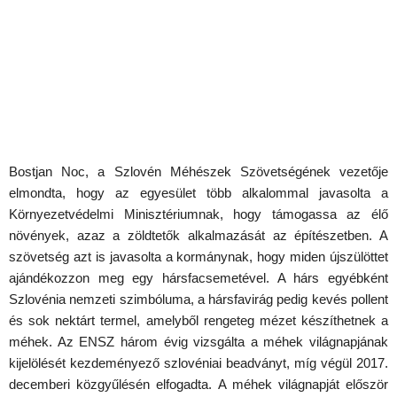
Bostjan Noc, a Szlovén Méhészek Szövetségének vezetője
elmondta, hogy az egyesület több alkalommal javasolta a
Környezetvédelmi Minisztériumnak, hogy támogassa az élő
növények, azaz a zöldtetők alkalmazását az építészetben. A
szövetség azt is javasolta a kormánynak, hogy miden újszülöttet
ajándékozzon meg egy hársfacsemetével. A hárs egyébként
Szlovénia nemzeti szimbóluma, a hársfavirág pedig kevés pollent
és sok nektárt termel, amelyből rengeteg mézet készíthetnek a
méhek. Az ENSZ három évig vizsgálta a méhek világnapjának
kijelölését kezdeményező szlovéniai beadványt, míg végül 2017.
decemberi közgyűlésén elfogadta. A méhek világnapját először