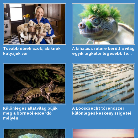
Tovább élnek azok, akiknek
A kihalás szélére került a világ
kutyájuk van
egyik legkülönlegesebb te...
Különleges állatvilág bújik
A Loosdrecht tórendszer
meg a borneói esőerdő
különleges keskeny szigetei
mélyén