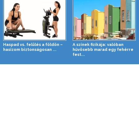
Haspad vs. felülés a földön –
A színek fizikája: valóban
hasizom biztonságosan ...
hűvösebb marad egy fehérre
fest...