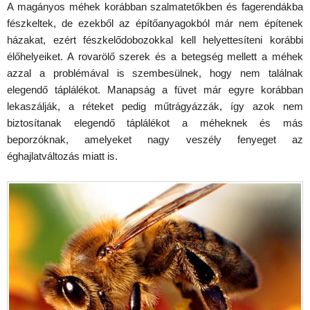
A magányos méhek korábban szalmatetőkben és fagerendákba
fészkeltek, de ezekből az építőanyagokból már nem építenek
házakat, ezért fészkelődobozokkal kell helyettesíteni korábbi
élőhelyeiket. A rovarölő szerek és a betegség mellett a méhek
azzal a problémával is szembesülnek, hogy nem találnak
elegendő táplálékot. Manapság a füvet már egyre korábban
lekaszálják, a réteket pedig műtrágyázzák, így azok nem
biztosítanak elegendő táplálékot a méheknek és más
beporzóknak, amelyeket nagy veszély fenyeget az
éghajlatváltozás miatt is.