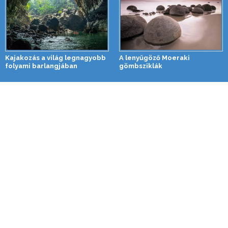
Kajakozás a világ legnagyobb
A lenyűgöző Moeraki
folyami barlangjában
gömbsziklák