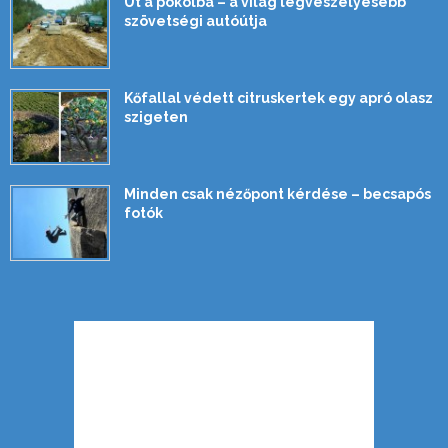
Út a pokolba – a világ legveszélyesebb
szövetségi autóútja
Kőfallal védett citruskertek egy apró olasz
szigeten
Minden csak nézőpont kérdése – becsapós
fotók