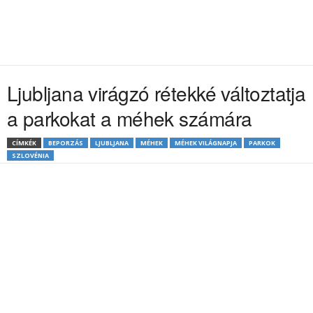
Ljubljana virágzó rétekké változtatja
a parkokat a méhek számára
CÍMKÉK
BEPORZÁS
LJUBLJANA
MÉHEK
MÉHEK VILÁGNAPJA
PARKOK
SZLOVÉNIA