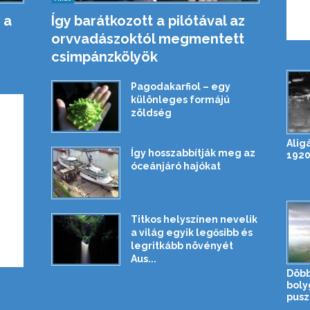
 a
Így barátkozott a pilótával az
orvvadászoktól megmentett
csimpánzkölyök
Pagodakarfiol – egy
különleges formájú
zöldség
Alig
Így hosszabbítják meg az
1920
óceánjáró hajókat
Titkos helyszínen nevelik
a világ egyik legősibb és
legritkább növényét
Aus...
Döbb
boly
pusz