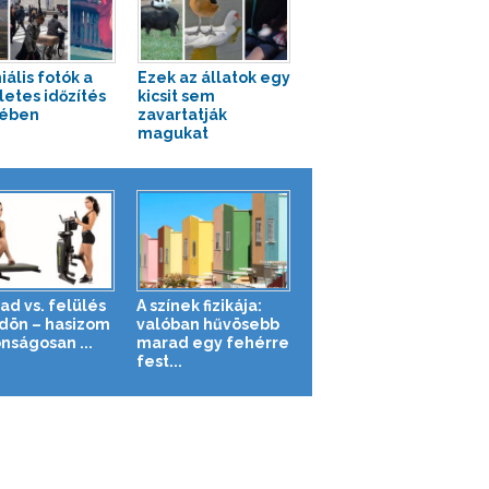
iális fotók a
Ezek az állatok egy
letes időzítés
kicsit sem
yében
zavartatják
magukat
ad vs. felülés
A színek fizikája:
ldön – hasizom
valóban hűvösebb
nságosan ...
marad egy fehérre
fest...