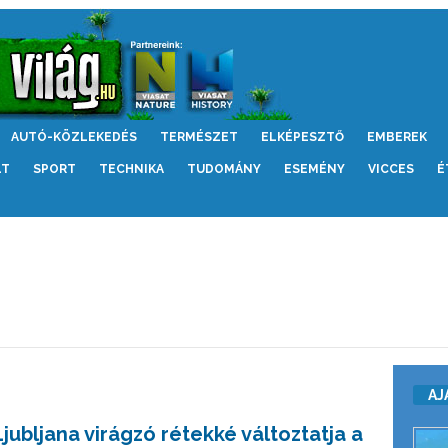
AUTÓ-KÖZLEKEDÉS
TERMÉSZET
ELKÉPESZTŐ
EMBEREK
LT
SPORT
TECHNIKA
TUDOMÁNY
ESEMÉNY
VICCES
É
AJ
Ljubljana virágzó rétekké változtatja a