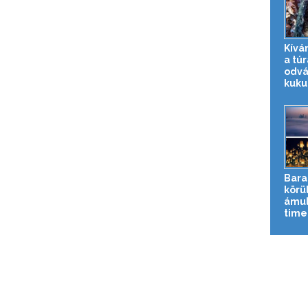
Kívá
a túr
odvá
kuku
Bara
körü
ámul
time