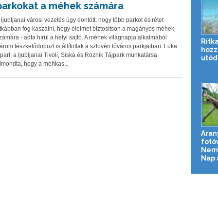
parkokat a méhek számára
 ljubljanai városi vezetés úgy döntött, hogy több parkot és rétet
itkábban fog kaszálni, hogy élelmet biztosítson a magányos méhek
zámára - adta hírül a helyi sajtó. A méhek világnapja alkalmából
Ritka
árom fészkelődobozt is állítottak a szlovén főváros parkjaiban. Luka
hozz
parl, a ljubljanai Tivoli, Siska és Roznik Tájpark munkatársa
utóda
lmondta, hogy a méhkas...
Aran
fotó
Nemz
Nap 