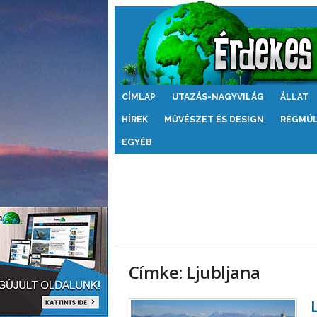
Érdekes
CÍMLAP
UTAZÁS-NAGYVILÁG
ÁLLAT
Világ
HÍREK
MŰVÉSZET ÉS DESIGN
RÉGMÚ
EGYÉB
Címke: Ljubljana