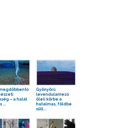
 megdöbbentő
Gyönyörű
észeti
levendulamező
nség – a halál
öleli körbe a
 ...
hatalmas, földbe
süll...