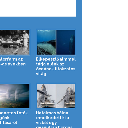
átorfarm az
Elképesztő filmmel
-as években
tárja elénk az
óceánok titokzatos
világ...
enetes fotók
Hatalmas bálna
gónk
emelkedett ki a
tításáról
vízből egy
gyanútlan horgás...