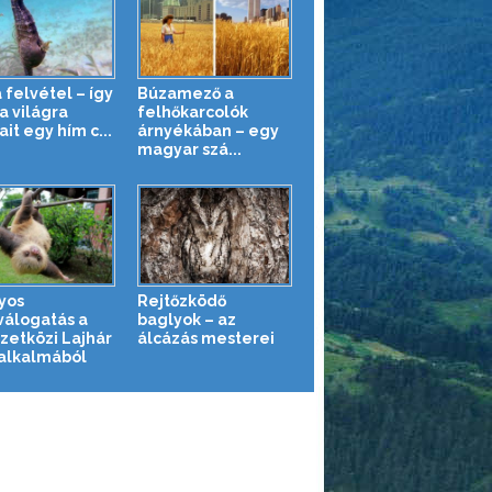
 felvétel – így
Búzamező a
a világra
felhőkarcolók
it egy hím c...
árnyékában – egy
magyar szá...
yos
Rejtőzködő
válogatás a
baglyok – az
etközi Lajhár
álcázás mesterei
alkalmából