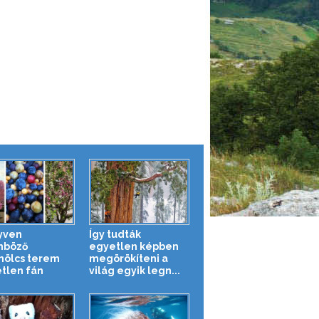
yven
Így tudták
nböző
egyetlen képben
ölcs terem
megörökíteni a
tlen fán
világ egyik legn...