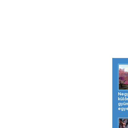
Neg
külö
gyüm
egye