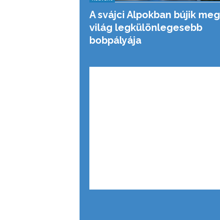
A svájci Alpokban bújik meg
világ legkülönlegesebb
bobpályája