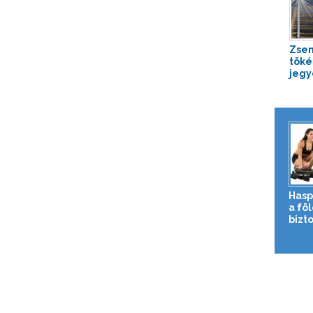
Zsen
töké
jeg
Hasp
a fö
bizto