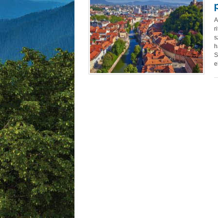
A
r
s
h
S
e