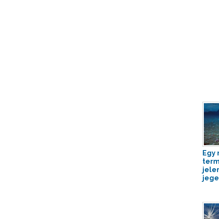
Egy
term
jele
jeges