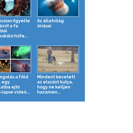
ncsian figyelte
Az állatvilág
ázót a fa
óriásai
ból
cskáló hófe...
ngolás a Föld
Mindent bevetett
l egy
az elszánt kutya,
atba ejtő
hogy ne kelljen
-lapse videó...
hazamen...