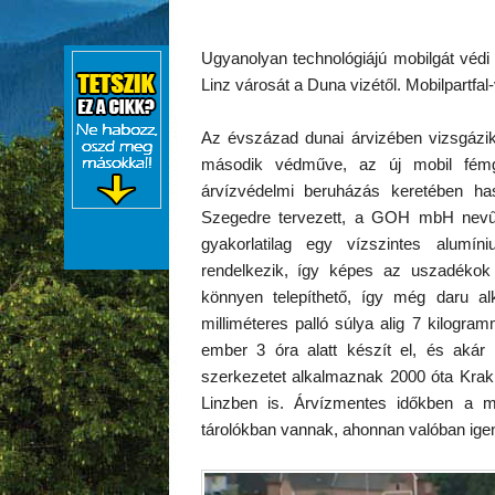
Ugyanolyan technológiájú mobilgát védi
Linz városát a Duna vizétől. Mobilpartfal
Az évszázad dunai árvizében vizsgázik
második védműve, az új mobil fémgá
árvízvédelmi beruházás keretében has
Szegedre tervezett, a GOH mbH nevű k
gyakorlatilag egy vízszintes alumín
rendelkezik, így képes az uszadékok 
könnyen telepíthető, így még daru 
milliméteres palló súlya alig 7 kilog
ember 3 óra alatt készít el, és akár
szerkezetet alkalmaznak 2000 óta Krak
Linzben is. Árvízmentes időkben a mob
tárolókban vannak, ahonnan valóban igen r