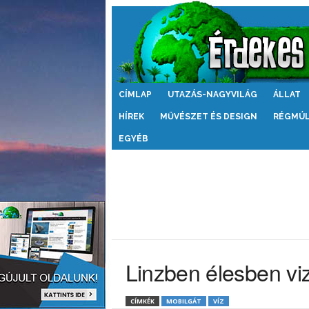
Érdekes
CÍMLAP
UTAZÁS-NAGYVILÁG
ÁLLAT
Világ
HÍREK
MŰVÉSZET ÉS DESIGN
RÉGMÚ
EGYÉB
Linzben élesben vi
CÍMKÉK
MOBILGÁT
VÍZ