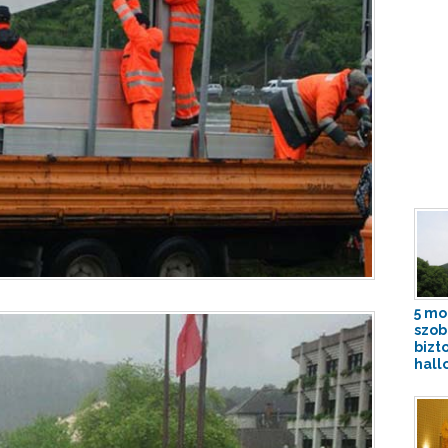
5 mo
szob
bizt
hall