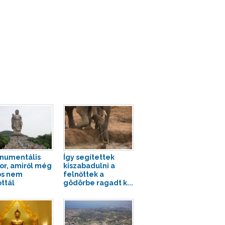
numentális
Így segítettek
or, amiről még
kiszabadulni a
os nem
felnőttek a
ottál
gödörbe ragadt k...