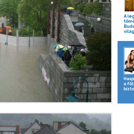
A le
tömö
Budd
vilá
Hasp
a fö
bizto