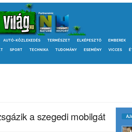
AUTÓ-KÖZLEKEDÉS
TERMÉSZET
ELKÉPESZTŐ
EMBEREK
LT
SPORT
TECHNIKA
TUDOMÁNY
ESEMÉNY
VICCES
É
zsgázik a szegedi mobilgát
AJ