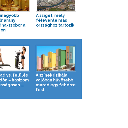
gnagyobb
A sziget, mely
r arany
félévente más
ha-szobor a
országhoz tartozik
gon
ad vs. felülés
A színek fizikája:
ldön – hasizom
valóban hűvösebb
nságosan ...
marad egy fehérre
fest...