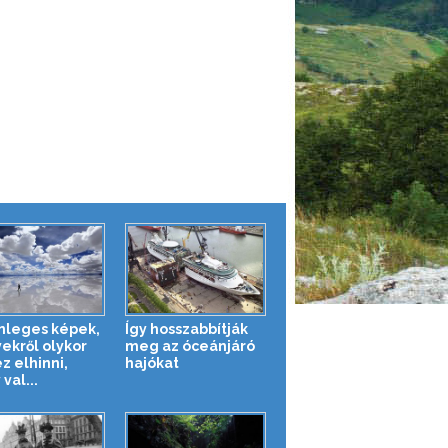
nleges képek,
Így hosszabbítják
ekről olykor
meg az óceánjáró
z elhinni,
hajókat
val...