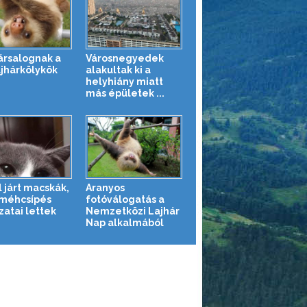
társalognak a
Városnegyedek
ajhárkölykök
alakultak ki a
helyhiány miatt
más épületek ...
l járt macskák,
Aranyos
 méhcsípés
fotóválogatás a
zatai lettek
Nemzetközi Lajhár
Nap alkalmából