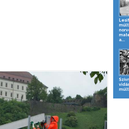
Lesi
múlt
norv
mate
a...
Szív
vidá
múlt