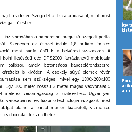
 majd rövidesen Szegedet a Tisza áradásától, mint most
-vizsga – élesben.
Így 
kis l
 Linz városában a hamarosan megújuló szegedi partfal
t. Szegeden az ősszel induló 1,8 milliárd forintos
onló mobil partfal épül ki a belvárosi szakaszon. A
ölni illetőségű cég DPS2000 fantázianevű mobilgátja
ium pallósor, amely biztonságos kapcsolórendszerrel
kártételét is kivédeni. A csekély súlyú elemek révén
alkalmazása sem szükséges, mivel egy 1800x200x100
Póru
akik
ramm. Egy 100 méter hosszú 2 méter magas védvonalat 5
áldo
 4 méteres védőmagasság is kivitelezhető. Ugyanilyen
kó városában is, és hasonló technológia vizsgázik most
ilgát elemei a partfal mentén kialakított, vízmentes
övid idő alatt felszerelhetők.