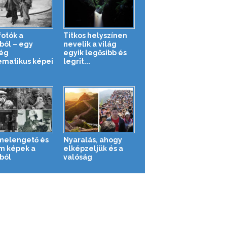
fotók a
Titkos helyszínen
ból – egy
nevelik a világ
ég
egyik legősibb és
matikus képei
legrit...
melengető és
Nyaralás, ahogy
m képek a
elképzeljük és a
ból
valóság