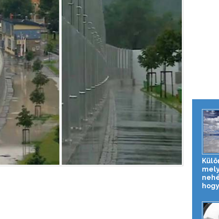
Külö
mely
nehé
hogy 