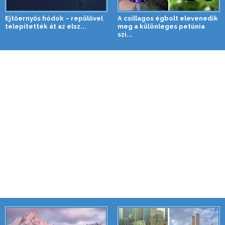
Ejtőernyős hódok – repülővel
A csillagos égbolt elevenedik
telepítették át az elsz...
meg a különleges petúnia
szi...