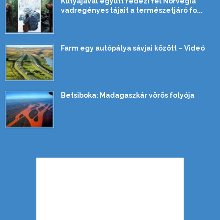
Kutyájával együtt fedezi fel Norvégia
vadregényes tájait a természetjáró fo...
Farm egy autópálya sávjai között – Videó
Betsiboka: Madagaszkár vörös folyója