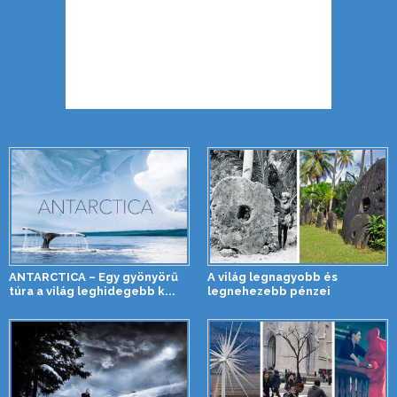
ANTARCTICA – Egy gyönyörű
A világ legnagyobb és
túra a világ leghidegebb k...
legnehezebb pénzei