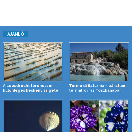
AJÁNLÓ
A Loosdrecht tórendszer
Terme di Saturnia – páratlan
különleges keskeny szigetei
termálforrás Toszkánában