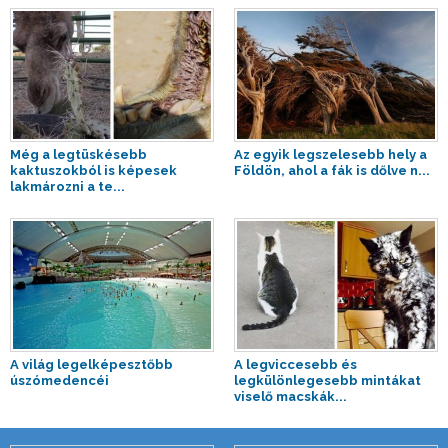
Még a legtüskésebb
Az egyik legszelesebb hely a
kaktuszokból is képesek
Földön, ahol a fák is dőlve n...
lakmározni a te...
A világ legelképesztőbb
A legviccesebb és
úszómedencéi
legkülönlegesebb mintákat
viselő macskák...