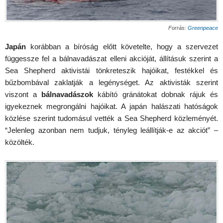
Forrás:
Greenpeace
Japán
korábban a bíróság előtt követelte, hogy a szervezet
függessze fel a bálnavadászat elleni akcióját, állításuk szerint a
Sea Shepherd aktivistái tönkreteszik hajóikat, festékkel és
bűzbombával zaklatják a legénységet. Az aktivisták szerint
viszont a
bálnavadászok
kábító gránátokat dobnak rájuk és
igyekeznek megrongálni hajóikat. A japán halászati hatóságok
közlése szerint tudomásul vették a Sea Shepherd közleményét.
“Jelenleg azonban nem tudjuk, tényleg leállítják-e az akciót” –
közölték.