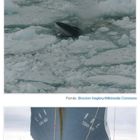
Forrás:
Brocken Inaglory
/
Wikimedia Commons