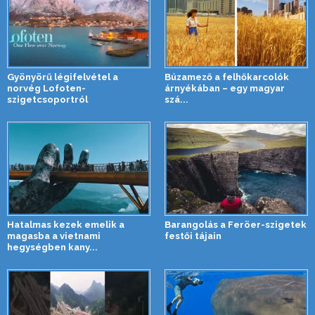
Gyönyörű légifelvétel a
Búzamező a felhőkarcolók
norvég Lofoten-
árnyékában – egy magyar
szigetcsoportról
szá...
Hatalmas kezek emelik a
Barangolás a Feröer-szigetek
magasba a vietnami
festői tájain
hegységben kany...