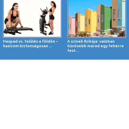
Haspad vs. felülés a földön –
A színek fizikája: valóban
hasizom biztonságosan ...
hűvösebb marad egy fehérre
fest...