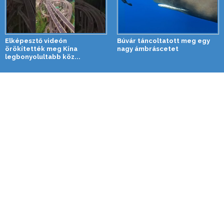
Elképesztő videón
Búvár táncoltatott meg egy
örökítették meg Kína
nagy ámbráscetet
legbonyolultabb köz...