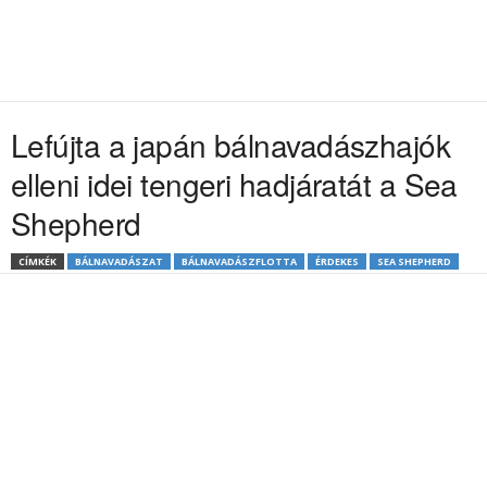
Lefújta a japán bálnavadászhajók
elleni idei tengeri hadjáratát a Sea
Shepherd
CÍMKÉK
BÁLNAVADÁSZAT
BÁLNAVADÁSZFLOTTA
ÉRDEKES
SEA SHEPHERD