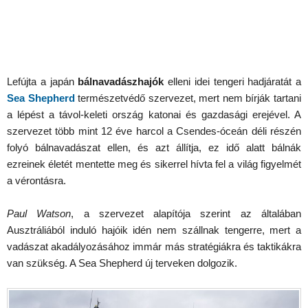
Lefújta a japán
bálnavadászhajók
elleni idei tengeri hadjáratát a
Sea Shepherd
természetvédő szervezet, mert nem bírják tartani
a lépést a távol-keleti ország katonai és gazdasági erejével. A
szervezet több mint 12 éve harcol a Csendes-óceán déli részén
folyó bálnavadászat ellen, és azt állítja, ez idő alatt bálnák
ezreinek életét mentette meg és sikerrel hívta fel a világ figyelmét
a vérontásra.
Paul Watson
, a szervezet alapítója szerint az általában
Ausztráliából induló hajóik idén nem szállnak tengerre, mert a
vadászat akadályozásához immár más stratégiákra és taktikákra
van szükség. A Sea Shepherd új terveken dolgozik.