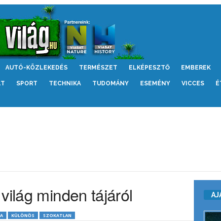
AUTÓ-KÖZLEKEDÉS
TERMÉSZET
ELKÉPESZTŐ
EMBEREK
LT
SPORT
TECHNIKA
TUDOMÁNY
ESEMÉNY
VICCES
É
világ minden tájáról
AJ
A
KÜLÖNÖS
SZOKATLAN