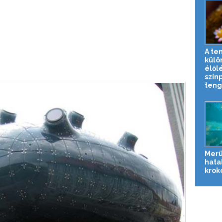
A te
külö
élől
szín
teng
Merü
hata
krok