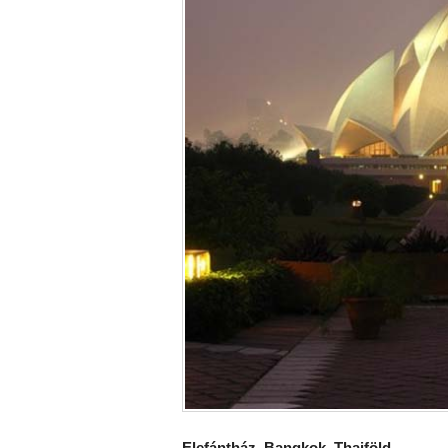
Elefántház, Bangkok, Thaiföld