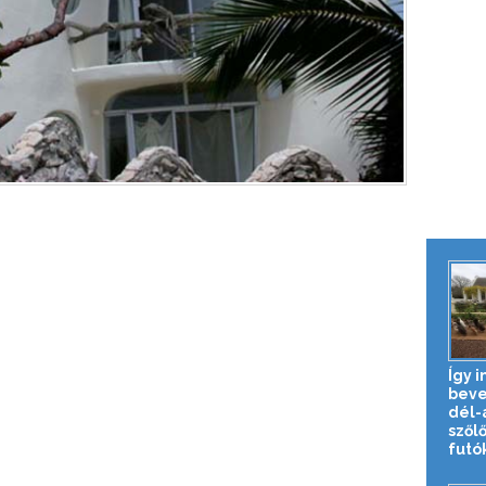
Így i
beve
dél-a
szől
futók