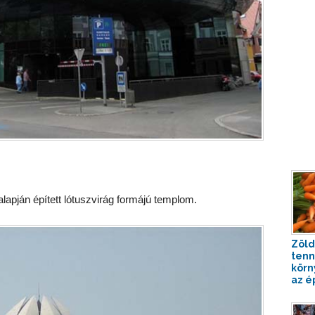
lapján épített lótuszvirág formájú templom.
Zöld
ten
körn
az ép