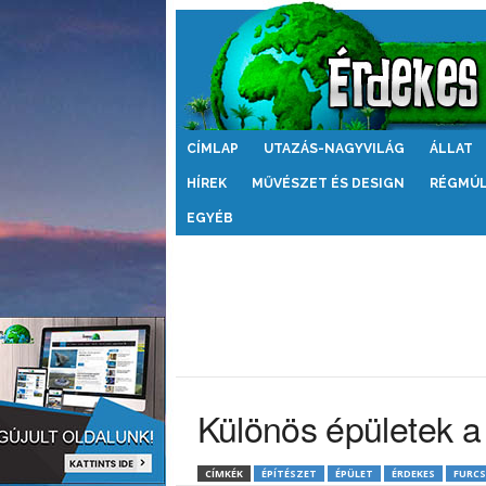
Érdekes
CÍMLAP
UTAZÁS-NAGYVILÁG
ÁLLAT
Világ
HÍREK
MŰVÉSZET ÉS DESIGN
RÉGMÚ
EGYÉB
Különös épületek a 
CÍMKÉK
ÉPÍTÉSZET
ÉPÜLET
ÉRDEKES
FURCS