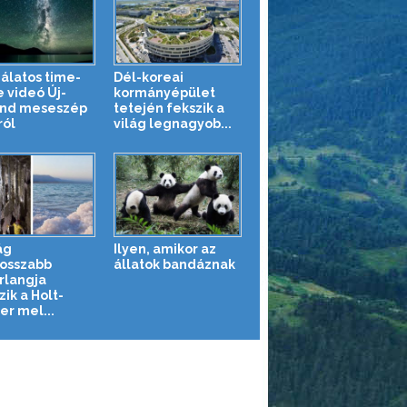
álatos time-
Dél-koreai
e videó Új-
kormányépület
nd meseszép
tetején fekszik a
ról
világ legnagyob...
ág
Ilyen, amikor az
osszabb
állatok bandáznak
rlangja
zik a Holt-
er mel...