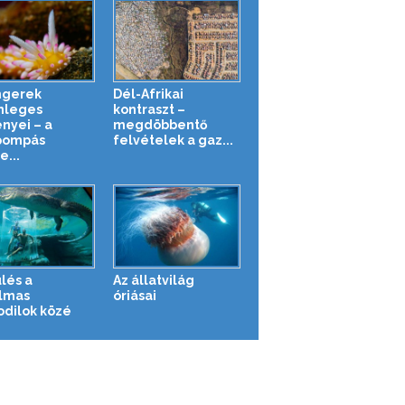
ngerek
Dél-Afrikai
nleges
kontraszt –
ényei – a
megdöbbentő
pompás
felvételek a gaz...
e...
lés a
Az állatvilág
lmas
óriásai
odilok közé