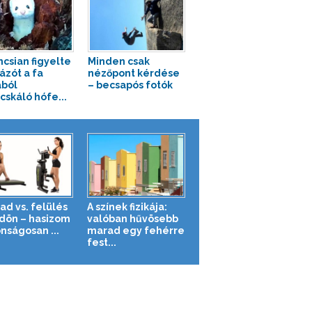
ncsian figyelte
Minden csak
ázót a fa
nézőpont kérdése
ból
– becsapós fotók
cskáló hófe...
ad vs. felülés
A színek fizikája:
ldön – hasizom
valóban hűvösebb
nságosan ...
marad egy fehérre
fest...