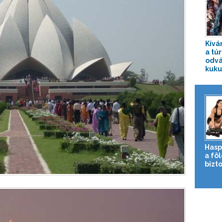
Kívá
a túr
odvá
kuku
Hasp
a fö
bizto