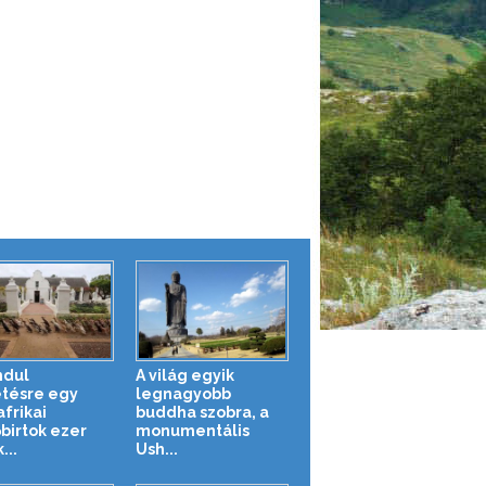
ndul
A világ egyik
tésre egy
legnagyobb
frikai
buddha szobra, a
őbirtok ezer
monumentális
...
Ush...