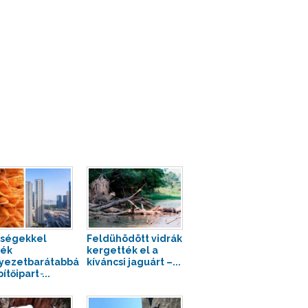
ségekkel
Feldühödött vidrák
nék
kergették el a
yezetbarátabbá
kíváncsi jaguárt –...
ítőipart ̵...