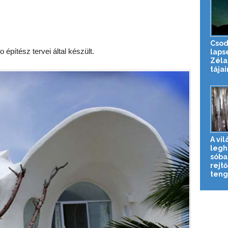
Csod
pítész tervei által készült.
laps
Zéla
tájai
A vil
legh
sóba
rejtő
teng