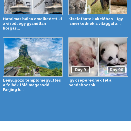
Hatalmas bálna emelkedett ki
Kiselefántok akcióban – így
a vízből egy gyanútlan
ismerkednek a világgal a...
horgás...
Lenyűgöző templomegyüttes
Így cseperednek fel a
a felhők fölé magasodó
pandabocsok
Fanjing h...