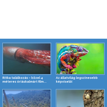
Ritka találkozás – közel 4
Az állatvilág legszínesebb
méteres óriáskalmárt film...
képviselői