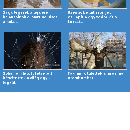
Svájc legszebb tájaiara
Ilyen sok állat szomját
kalauzolnak el Martina Bisaz
csillapítja egy vödör víz a
ámula...
texasi...
Soha nem látott felvételt
Fák, amik túlélték a hirosimai
készítettek a világ egyik
atombombát
legkül...