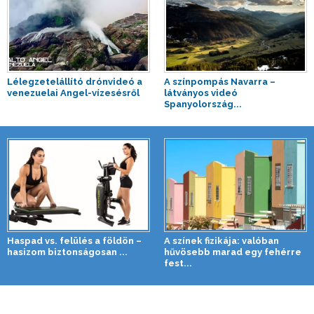
Lélegzetelállító drónvideó a
A színpompás Navarra –
venezuelai Angel-vízesésről
látványos videó
Spanyolország...
Haspad vs. felülés a földön –
A színek fizikája: valóban
hasizom biztonságosan ...
hűvösebb marad egy fehérre
fest...