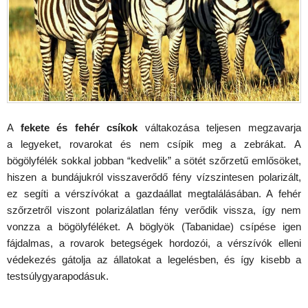
A
fekete és fehér csíkok
váltakozása teljesen megzavarja
a legyeket, rovarokat és nem csípik meg a zebrákat. A
bögölyfélék sokkal jobban “kedvelik” a sötét szőrzetű emlősöket,
hiszen a bundájukról visszaverődő fény vízszintesen polarizált,
ez segíti a vérszívókat a gazdaállat megtalálásában. A fehér
szőrzetről viszont polarizálatlan fény verődik vissza, így nem
vonzza a bögölyféléket. A böglyök (Tabanidae) csípése igen
fájdalmas, a rovarok betegségek hordozói, a vérszívók elleni
védekezés gátolja az állatokat a legelésben, és így kisebb a
testsúlygyarapodásuk.