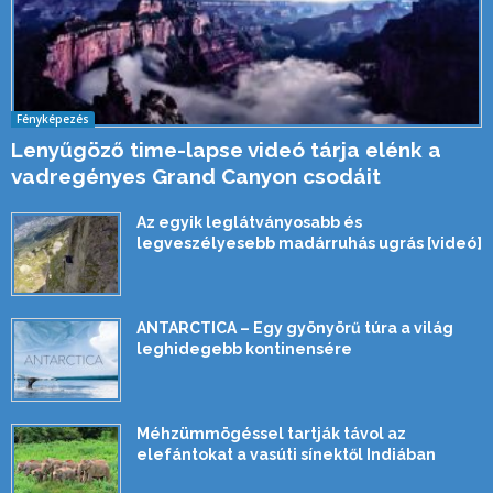
Fényképezés
Lenyűgöző time-lapse videó tárja elénk a
vadregényes Grand Canyon csodáit
Az egyik leglátványosabb és
legveszélyesebb madárruhás ugrás [videó]
ANTARCTICA – Egy gyönyörű túra a világ
leghidegebb kontinensére
Méhzümmögéssel tartják távol az
elefántokat a vasúti sínektől Indiában