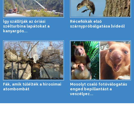
Így szállítják az óriási
Récefiókák első
szélturbina lapátokat a
szárnypróbálgatása [videó]
kanyargós...
Fák, amik túlélték a hirosimai
Mosolyt csaló fotóválogatás
atombombát
enged bepillantást a
veszélyez...