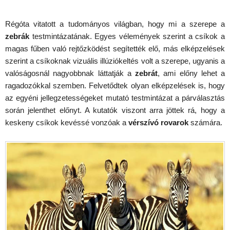
Régóta vitatott a tudományos világban, hogy mi a szerepe a
zebrák
testmintázatának. Egyes vélemények szerint a csíkok a
magas fűben való rejtőzködést segítették elő, más elképzelések
szerint a csíkoknak vizuális illúziókeltés volt a szerepe, ugyanis a
valóságosnál nagyobbnak láttatják a
zebrát
, ami előny lehet a
ragadozókkal szemben. Felvetődtek olyan elképzelések is, hogy
az egyéni jellegzetességeket mutató testmintázat a párválasztás
során jelenthet előnyt. A kutatók viszont arra jöttek rá, hogy a
keskeny csíkok kevéssé vonzóak a
vérszívó rovarok
számára.