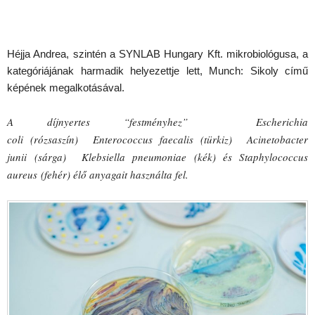
Héjja Andrea, szintén a SYNLAB Hungary Kft. mikrobiológusa, a
kategóriájának harmadik helyezettje lett, Munch: Sikoly című
képének megalkotásával.
A díjnyertes “festményhez” Escherichia
coli (rózsaszín) Enterococcus faecalis (türkiz) Acinetobacter
junii (sárga) Klebsiella pneumoniae (kék) és Staphylococcus
aureus (fehér) élő anyagait használta fel.