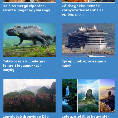
Halálos mérgű viperának
Zöldségekkel tennék
álcázza magát egy varangy
környezetbarátabbá az
építőipart ̵...
Találkozás a különleges
Így épülnek az óceánjáró
tengeri leguánokkal –
hajók
lenyűg...
Lenyűgöző drónvideó Dél-
Lélegzetelállító hegyvidék