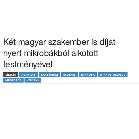
Két magyar szakember is díjat
nyert mikrobákból alkotott
festményével
CÍMKÉK
AGAR ART
BAKTÉRIUM
ÉRDEKES
MIKROBA
MIKROBIOLÓGUS
MŰVÉSZET
VERSENY