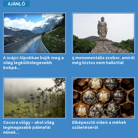
AJÁNLÓ
A svájci Alpokban bújik meg a
5 monumentális szobor, amiről
világ legkülönlegesebb
még biztos nem hallottál
bobpá...
Cocora völgy – ahol világ
Elképesztő videó a méhek
legmagasabb pálmafái
születéséről
nőnek...