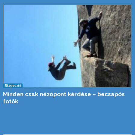
Elképesztő
Minden csak nézőpont kérdése – becsapós
fotók