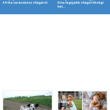
Afrika varázslatos világáról
Kína legújabb világörökségi
hel...