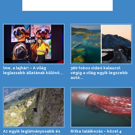
Íme, a lajhár! – A világ
360 fokos videó kalauzol
leglassabb állatának különö...
végig a világ egyik legszebb
autó...
Az egyik leglátványosabb és
Ritka találkozás – közel 4