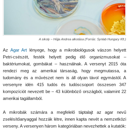
A sikoly – Héjja Andrea alkotása (Forrás: Synlab Hungary Kft.)
Az
Agar Art
lényege, hogy a mikrobiológusok vászon helyett
Petri-csészét, festék helyett pedig élő organizmusokat –
baktériumokat, gombákat – használnak. A versenyt 2015 óta
rendezi meg az amerikai társaság, hogy megmutassa, a
tudomány és a művészet nem is áll olyan távol egymástól. A
versenyre idén 415 tudós és tudóscsoport összesen 347
kompozíciót nevezett be – 43 különböző országból, valamint 22
amerikai tagállamból.
A mikrobák számára a megfelelő táptalajt az agar nevű
zselésítőanyaggal hozzák létre, innen kapta nevét a nemzetközi
verseny. A versenyen három kategóriában nevezhettek a kutatók: