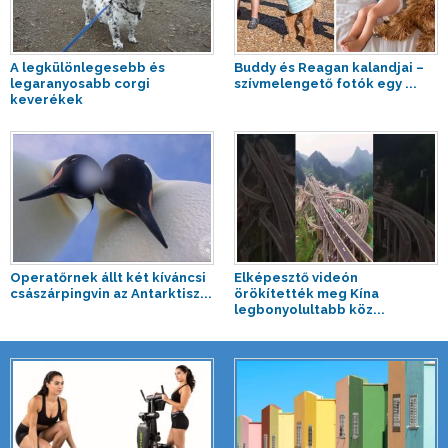
A legkülönlegesebb és
Buddy és Reagan kalandjai –
legaranyosabb corgi
szívmelengető fotók egy ...
keverékek
Operatőrnek állt két kíváncsi
Elképesztő videón
császárpingvin az Antarktisz...
örökítették meg Kína
legbonyolultabb köz...