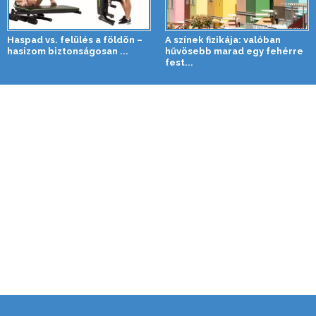
Haspad vs. felülés a földön –
A színek fizikája: valóban
hasizom biztonságosan ...
hűvösebb marad egy fehérre
fest...