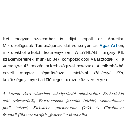
Két magyar szakember is díjat kapott az Amerikai
Mikrobiológusok Társaságának idei versenyén az
Agar Art
-on,
mikrobákból alkotott festményeikért. A SYNLAB Hungary Kft.
szakembereinek munkáit 347 kompozícióból választották ki, a
versenyre 43 ország mikrobiológusai neveztek. A mikrobákból
nevelt magyar népművészeti mintával
Pöstényi Zita
,
közönségdíjat nyert a különleges nemzetközi versenyen.
A három Petri-csészében elhelyezkedő mintázathoz Escherichia
coli (rózsaszínű), Enterococcus faecalis (türkiz) Acinetobacter
junii (sárga) Klebsiella pneumoniae (kék) és Citrobacter
freundii (lila) csoportjait „festette” a táptalajba.