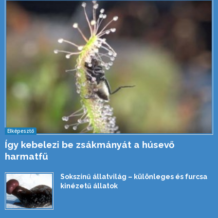
Elképesztő
Így kebelezi be zsákmányát a húsevő
harmatfű
Sokszínű állatvilág – különleges és furcsa
kinézetű állatok