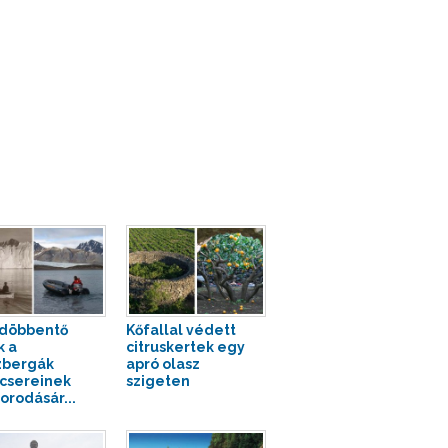
döbbentő
Kőfallal védett
k a
citruskertek egy
zbergák
apró olasz
csereinek
szigeten
orodásár...