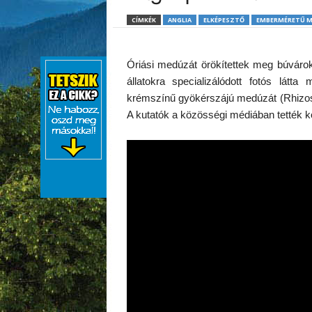
CÍMKÉK
ANGLIA
ELKÉPESZTŐ
EMBERMÉRETŰ 
Óriási medúzát örökítettek meg búvárok
állatokra specializálódott fotós látt
krémszínű gyökérszájú medúzát (Rhizost
A kutatók a közösségi médiában tették köz