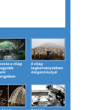
kozás a világ
A világ
nagyobb
legkeményebben
ami
dolgozó kutyái
angjában