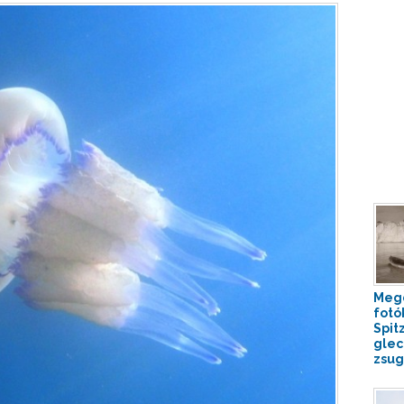
Meg
fotó
Spit
glec
zsug