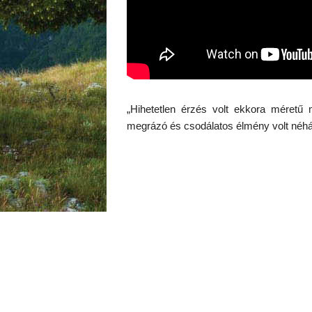
„Hihetetlen érzés volt ekkora méretű 
megrázó és csodálatos élmény volt néhán